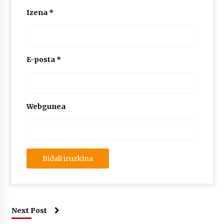
Izena
*
E-posta
*
Webgunea
Next Post