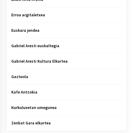
Erroa argitaletxea
Euskara jendea
Gabriel Aresti euskaltegia
Gabriel Aresti Kultura Elkartea
Gazteola
Kafe Antzokia
Kurkuluxetan umegunea
Zenbat Gara elkartea