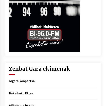
Zenbat Gara ekimenak
Algara konpartsa
Bakaikuko Etxea
Bilbo Hiria irratia