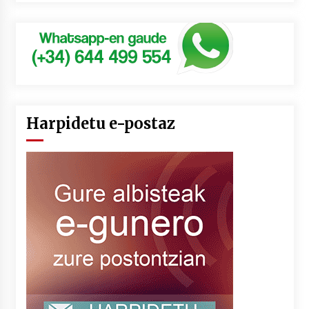
Harpidetu e-postaz