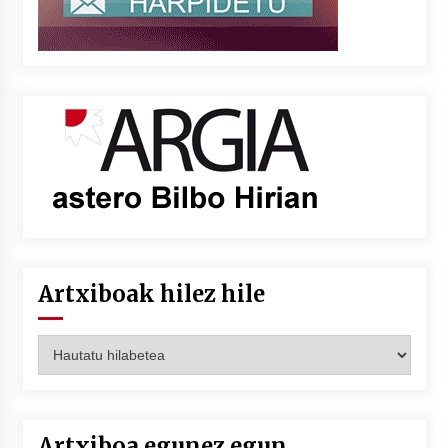
Artxiboak hilez hile
Artxiboak
hilez
hile
Artxiboa egunez egun