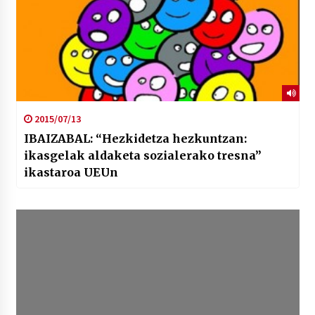
2015/07/13
IBAIZABAL: “Hezkidetza hezkuntzan:
ikasgelak aldaketa sozialerako tresna”
ikastaroa UEUn