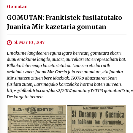
Gomutan
GOMUTAN: Frankistek fusilatutako
Juanita Mir kazetaria gomutan
ol. Mar 10 , 2017
Emakume langilearen eguna igaro berritan, gomutara ekarri
dugu emakume langile, ausart, aurrekari eta errepresaliatu bat.
Bilboko lehenengo kazetarietakoa izan zen eta larrutik
ordaindu zuen. Juana Mir Garcia jaio zen mundura, eta Juanita
Mir sinatzen zituen bere idazkiak. 1937ko abuztuaren 5ean
fusilatu zuten, Larrinagako kartzelako horma baten aurrean.
https://bilbohiria.com/docs2/2017/gomutan/170313_gomutan15.mp
Deskargatu hemen.