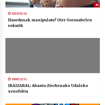
2019/01/22
Haurdunak manipulatu? Oier Gorosabelen
eskutik
2008/12/11
IBAIZABAL: Abanto-Zierbenako Udaleko
xenofobia