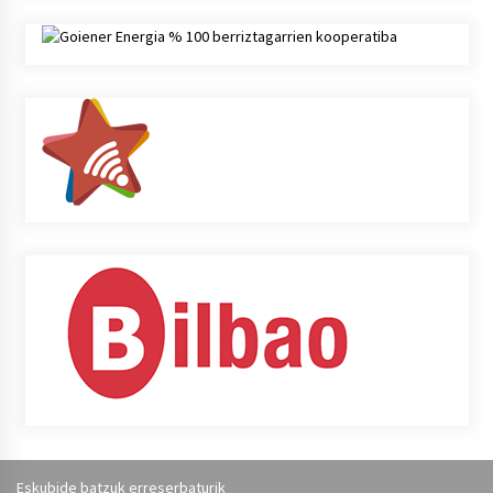
Eskubide batzuk erreserbaturik