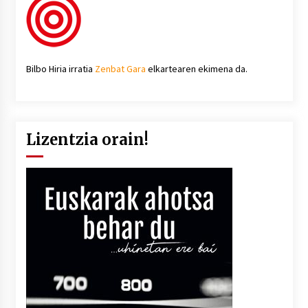
Bilbo Hiria irratia
Zenbat Gara
elkartearen ekimena da.
Lizentzia orain!