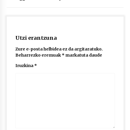
2026/07/03
MUSIBLA #297: Bide, Boards Of Canada, Somak,
Tiga, Twisted Teens, Underscores, Habia
2026/07/02
Utzi erantzuna
Zure e-posta helbidea ez da argitaratuko.
Beharrezko eremuak
*
markatuta daude
Iruzkina
*