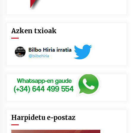
Azken txioak
Harpidetu e-postaz