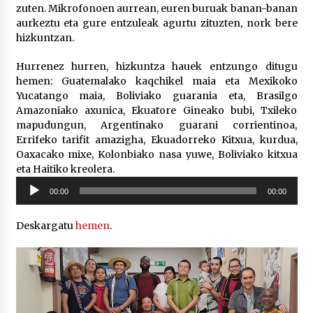
2026/07/03
zuten. Mikrofonoen aurrean, euren buruak banan-banan
aurkeztu eta gure entzuleak agurtu zituzten, nork bere
hizkuntzan.
MUSIBLA #297: Bide, Boards Of Canada, Somak,
Tiga, Twisted Teens, Underscores, Habia
Hurrenez hurren, hizkuntza hauek entzungo ditugu
2026/07/02
hemen: Guatemalako kaqchikel maia eta Mexikoko
Yucatango maia, Boliviako guarania eta, Brasilgo
Amazoniako axunica, Ekuatore Gineako bubi, Txileko
mapudungun, Argentinako guarani corrientinoa,
Errifeko tarifit amazigha, Ekuadorreko Kitxua, kurdua,
Oaxacako mixe, Kolonbiako nasa yuwe, Boliviako kitxua
eta Haitiko kreolera.
Soinu
00:00
00:00
erreproduzigailua
Deskargatu
hemen
.