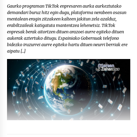
Gaurko programan TikTok enpresaren aurka aurkeztutako
demandari buruz hitz egin dugu, plataforma nerabeen osasun
mentalean eragin zitzakeen kalteen jakitun zela azalduz,
erabiltzaileak katigatuta mantentzea lehenetsiz. TikTok
enpresak berak aitortzen dituen arazoei aurre egiteko dituen
aukerak aztertuko ditugu. Espainiako Gobernuak telefono
bidezko iruzurrei aurre egiteko hartu dituen neurri berriak ere
aipatu […]