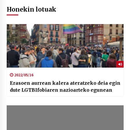
Honekin lotuak
2022/05/16
Erasoen aurrean kalera ateratzeko deia egin
dute LGTBIfobiaren nazioarteko egunean