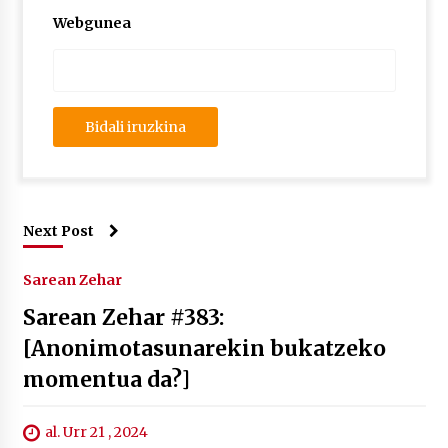
Webgunea
Next Post
Sarean Zehar
Sarean Zehar #383:
[Anonimotasunarekin bukatzeko
momentua da?]
al. Urr 21 , 2024