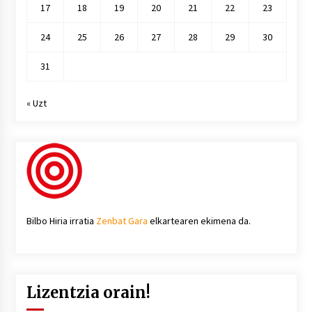
17
18
19
20
21
22
23
24
25
26
27
28
29
30
31
« Uzt
Bilbo Hiria irratia
Zenbat Gara
elkartearen ekimena da.
Lizentzia orain!