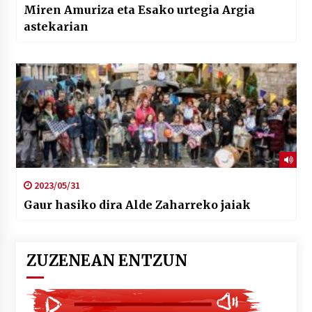
Miren Amuriza eta Esako urtegia Argia
astekarian
2023/05/31
Gaur hasiko dira Alde Zaharreko jaiak
ZUZENEAN ENTZUN