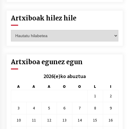
Artxiboak hilez hile
Artxiboak
hilez
hile
Artxiboa egunez egun
2026(e)ko abuztua
A
A
A
O
O
L
I
1
2
3
4
5
6
7
8
9
10
11
12
13
14
15
16