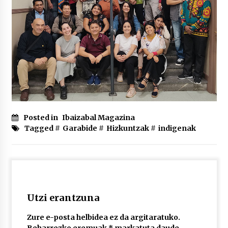
Posted in
Ibaizabal Magazina
Tagged #
Garabide
#
Hizkuntzak
#
indigenak
Utzi erantzuna
Zure e-posta helbidea ez da argitaratuko.