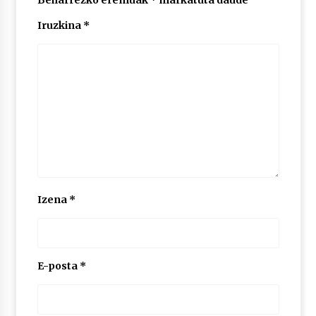
Beharrezko eremuak
*
markatuta daude
Iruzkina
*
Izena
*
E-posta
*