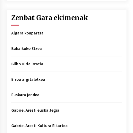
Zenbat Gara ekimenak
Algara konpartsa
Bakaikuko Etxea
Bilbo Hiria irratia
Erroa argitaletxea
Euskara jendea
Gabriel Aresti euskaltegia
Gabriel Aresti Kultura Elkartea