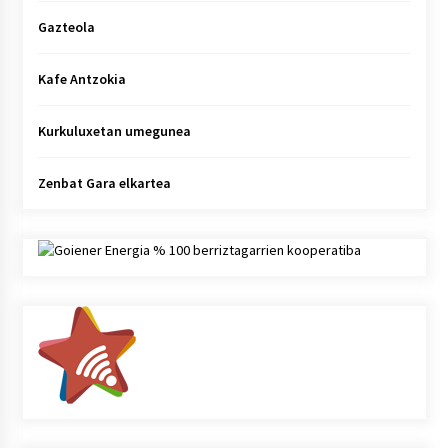
Gazteola
Kafe Antzokia
Kurkuluxetan umegunea
Zenbat Gara elkartea