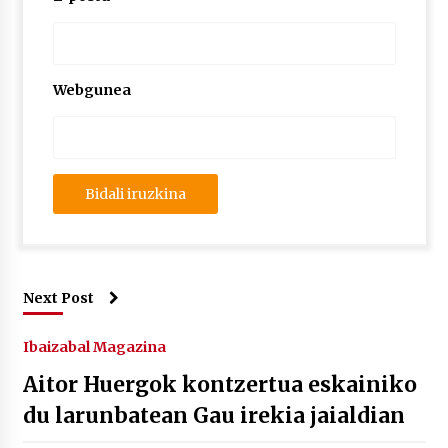
Webgunea
Next Post
Ibaizabal Magazina
Aitor Huergok kontzertua eskainiko
du larunbatean Gau irekia jaialdian