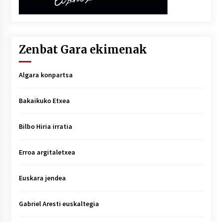
Zenbat Gara ekimenak
Algara konpartsa
Bakaikuko Etxea
Bilbo Hiria irratia
Erroa argitaletxea
Euskara jendea
Gabriel Aresti euskaltegia