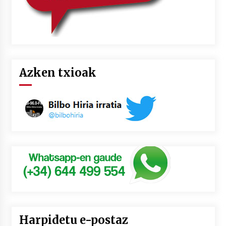
Azken txioak
Harpidetu e-postaz