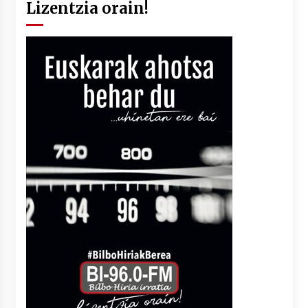
Lizentzia orain!