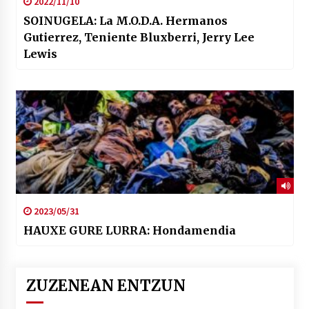
2022/11/10
SOINUGELA: La M.O.D.A. Hermanos
Gutierrez, Teniente Bluxberri, Jerry Lee
Lewis
2023/05/31
HAUXE GURE LURRA: Hondamendia
ZUZENEAN ENTZUN