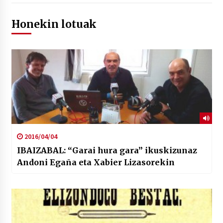
Honekin lotuak
2016/04/04
IBAIZABAL: “Garai hura gara” ikuskizunaz
Andoni Egaña eta Xabier Lizasorekin