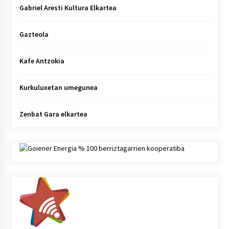
Gabriel Aresti Kultura Elkartea
Gazteola
Kafe Antzokia
Kurkuluxetan umegunea
Zenbat Gara elkartea