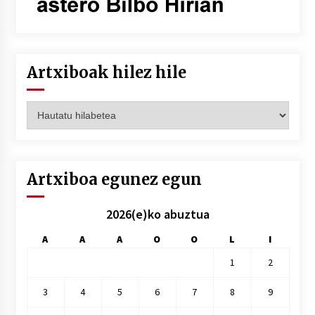
Artxiboak hilez hile
Artxiboak
hilez
hile
Artxiboa egunez egun
2026(e)ko abuztua
A
A
A
O
O
L
I
1
2
3
4
5
6
7
8
9