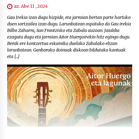
az. Abe 11 , 2024
Gau Irekia izan dugu hizpide, eta jarraian bertan parte hartuko
duen sortzailea izan dugu. Larunbatean ospatuko da Gau irekia
Bilbo Zaharra, San Frantzisko eta Zabala auzoan. Jaialdia
ezagutu dugu eta jarraian Aitor Huergoirekin hitz egingo dugu.
Berak ere kontzertua eskainiko duelako Zabalako elizan
larunbatean. Ganbarako doinuak diskoan bildutako kantuak
eta […]