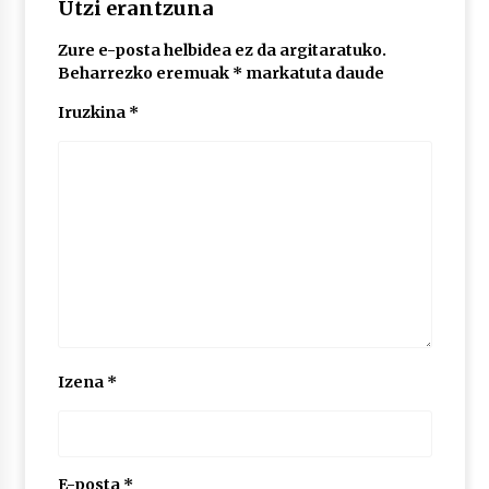
Utzi erantzuna
Zure e-posta helbidea ez da argitaratuko.
Beharrezko eremuak
*
markatuta daude
Iruzkina
*
Izena
*
E-posta
*