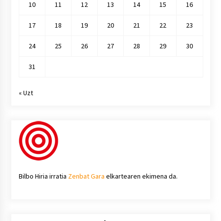
10
11
12
13
14
15
16
17
18
19
20
21
22
23
24
25
26
27
28
29
30
31
« Uzt
Bilbo Hiria irratia
Zenbat Gara
elkartearen ekimena da.