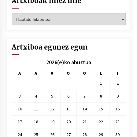
Artxiboak hilez hile
Artxiboak
hilez
hile
Artxiboa egunez egun
2026(e)ko abuztua
A
A
A
O
O
L
I
1
2
3
4
5
6
7
8
9
10
11
12
13
14
15
16
17
18
19
20
21
22
23
24
25
26
27
28
29
30