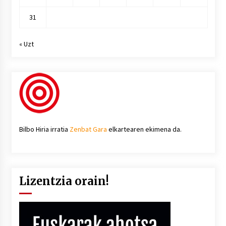
31
« Uzt
Bilbo Hiria irratia
Zenbat Gara
elkartearen ekimena da.
Lizentzia orain!