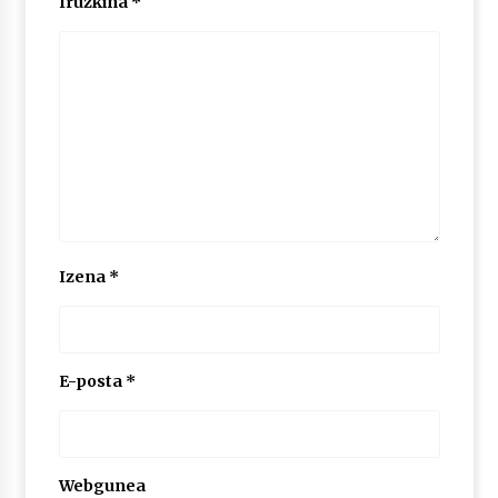
Iruzkina
*
Izena
*
E-posta
*
Webgunea