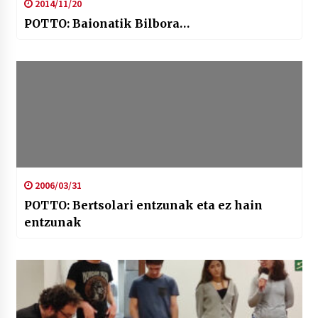
2014/11/20
POTTO: Baionatik Bilbora…
2006/03/31
POTTO: Bertsolari entzunak eta ez hain
entzunak