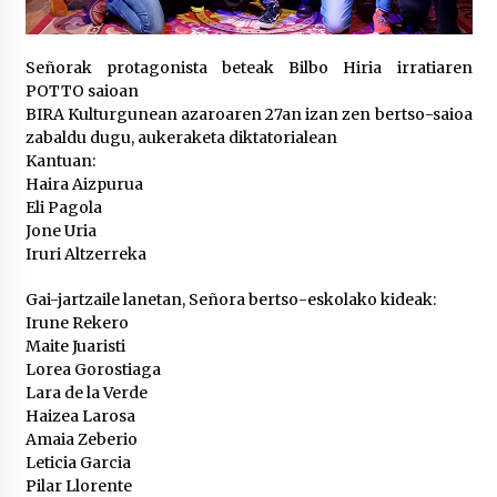
POTTO: San Pedro jaietako bertso-saioa
Señorak protagonista beteak Bilbo Hiria irratiaren
2026/07/09
POTTO saioan
BIRA Kulturgunean azaroaren 27an izan zen bertso-saioa
zabaldu dugu, aukeraketa diktatorialean
Kantuan:
Larunbatean Plentziako Itsas Martxa ospatuko
da
Haira Aizpurua
2026/07/07
Eli Pagola
Jone Uria
Iruri Altzerreka
LIBURUEN ERREPUBLIKA TXIKIA: Hiragana akats
isil batekin dator beti
Gai-jartzaile lanetan, Señora bertso-eskolako kideak:
2026/07/07
Irune Rekero
Maite Juaristi
Auritz Iñurrietaren margoak ikusgai
Lorea Gorostiaga
Uribitarte40 aretoan
Lara de la Verde
2026/07/03
Haizea Larosa
Amaia Zeberio
Leticia Garcia
SOINUGELA: Paul McCartney eta Ringo Starr-en
lan berriak
Pilar Llorente