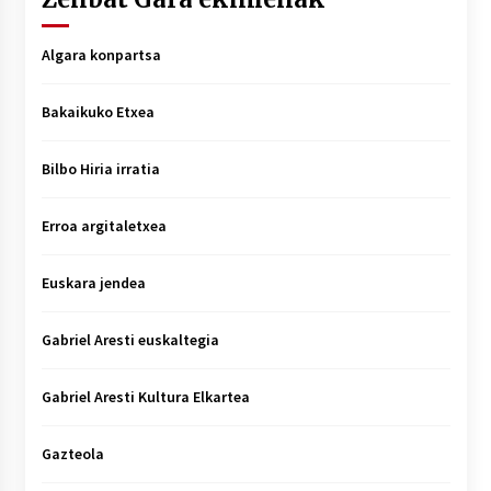
Algara konpartsa
Bakaikuko Etxea
Bilbo Hiria irratia
Erroa argitaletxea
Euskara jendea
Gabriel Aresti euskaltegia
Gabriel Aresti Kultura Elkartea
Gazteola