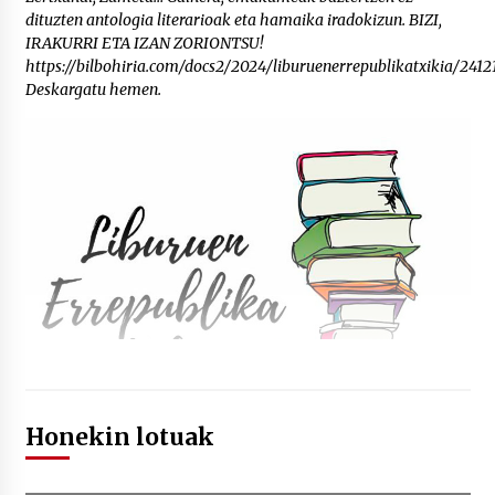
dituzten antologia literarioak eta hamaika iradokizun. BIZI,
IRAKURRI ETA IZAN ZORIONTSU!
https://bilbohiria.com/docs2/2024/liburuenerrepublikatxikia/24121
Deskargatu hemen.
Honekin lotuak