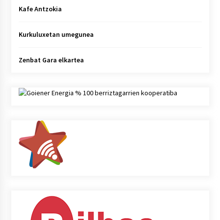
Kafe Antzokia
Kurkuluxetan umegunea
Zenbat Gara elkartea