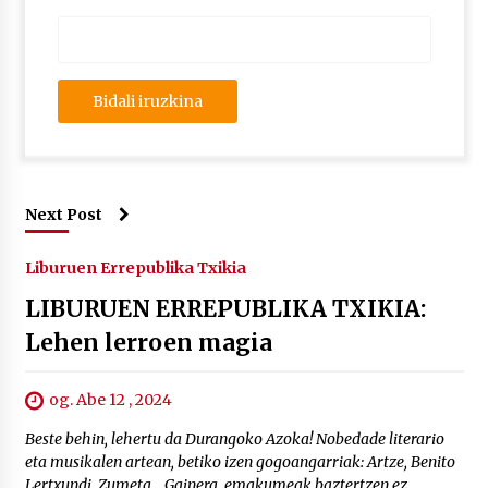
Next Post
Liburuen Errepublika Txikia
LIBURUEN ERREPUBLIKA TXIKIA:
Lehen lerroen magia
og. Abe 12 , 2024
Beste behin, lehertu da Durangoko Azoka! Nobedade literario
eta musikalen artean, betiko izen gogoangarriak: Artze, Benito
Lertxundi, Zumeta… Gainera, emakumeak baztertzen ez