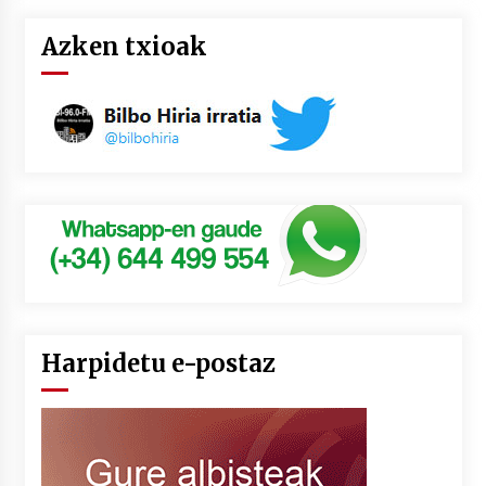
Azken txioak
Harpidetu e-postaz