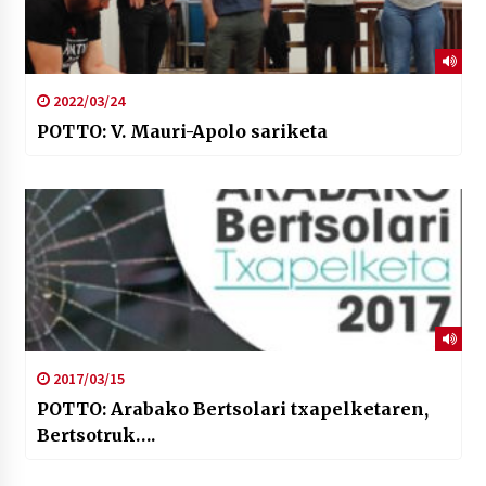
2022/03/24
POTTO: V. Mauri-Apolo sariketa
2017/03/15
POTTO: Arabako Bertsolari txapelketaren,
Bertsotruk….