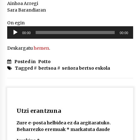
2026/07/03
Ainhoa Arregi
Sara Barandiaran
MUSIBLA #297: Bide, Boards Of Canada, Somak,
On egin
Tiga, Twisted Teens, Underscores, Habia
Soinu
2026/07/02
00:00
00:00
erreproduzigailua
Deskargatu
hemen
.
Posted in
Potto
Tagged #
bertsoa
#
señora bertso eskola
Utzi erantzuna
Zure e-posta helbidea ez da argitaratuko.
Beharrezko eremuak
*
markatuta daude