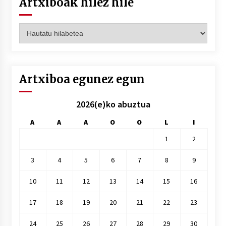
Artxiboak hilez hile
Artxiboak
hilez
hile
Artxiboa egunez egun
2026(e)ko abuztua
A
A
A
O
O
L
I
1
2
3
4
5
6
7
8
9
10
11
12
13
14
15
16
17
18
19
20
21
22
23
24
25
26
27
28
29
30