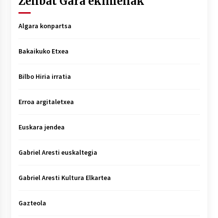
Zenbat Gara ekimenak
Algara konpartsa
Bakaikuko Etxea
Bilbo Hiria irratia
Erroa argitaletxea
Euskara jendea
Gabriel Aresti euskaltegia
Gabriel Aresti Kultura Elkartea
Gazteola