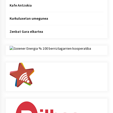
Kafe Antzokia
Kurkuluxetan umegunea
Zenbat Gara elkartea