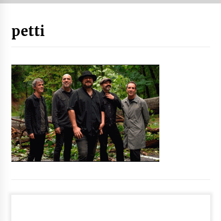
“Hiztegi bat” Gorka Urbizuk idatzitako letren
petti
hiztegia
2026/07/23
Bakaikuko barnetegitik gazteek egindako saio
berezia
2026/07/16
Tuba eta bonbardinoaren astea, Bilboko
Kontserbatorioan protagonista
2026/07/16
Auzoportala : 1×04 Auzofoniak
2026/07/15
Gaur abitua da Bilbao bbk live jaialdia
2026/07/09