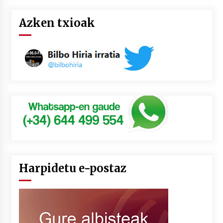
Azken txioak
Harpidetu e-postaz