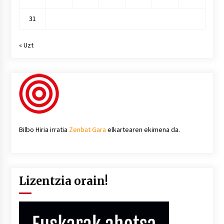
31
« Uzt
Bilbo Hiria irratia
Zenbat Gara
elkartearen ekimena da.
Lizentzia orain!