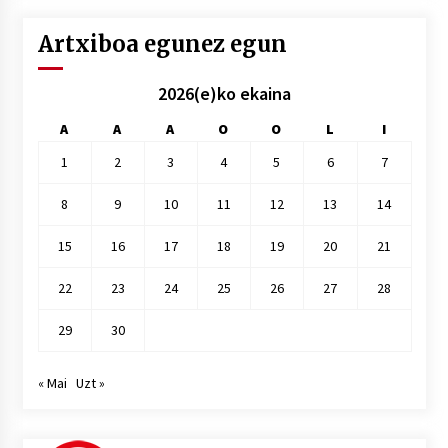
Artxiboa egunez egun
2026(e)ko ekaina
A
A
A
O
O
L
I
1
2
3
4
5
6
7
8
9
10
11
12
13
14
15
16
17
18
19
20
21
22
23
24
25
26
27
28
29
30
« Mai
Uzt »