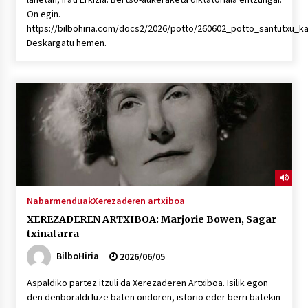
On egin.
https://bilbohiria.com/docs2/2026/potto/260602_potto_santutxu_k
Deskargatu hemen.
Nabarmenduak
Xerezaderen artxiboa
XEREZADEREN ARTXIBOA: Marjorie Bowen, Sagar
txinatarra
BilboHiria
2026/06/05
Aspaldiko partez itzuli da Xerezaderen Artxiboa. Isilik egon
den denboraldi luze baten ondoren, istorio eder berri batekin