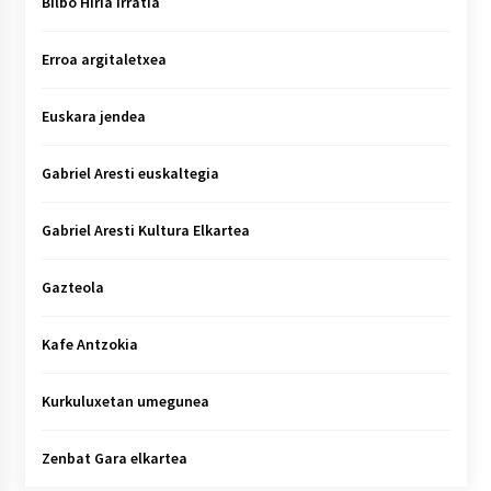
Bilbo Hiria irratia
Erroa argitaletxea
Euskara jendea
Gabriel Aresti euskaltegia
Gabriel Aresti Kultura Elkartea
Gazteola
Kafe Antzokia
Kurkuluxetan umegunea
Zenbat Gara elkartea