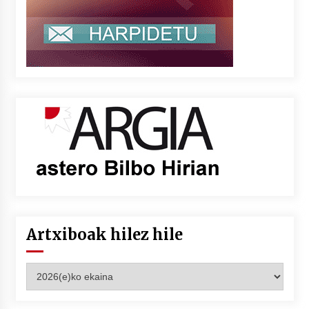
Artxiboak hilez hile
Artxiboak
hilez
hile