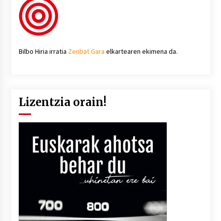
Bilbo Hiria irratia
Zenbat Gara
elkartearen ekimena da.
Lizentzia orain!