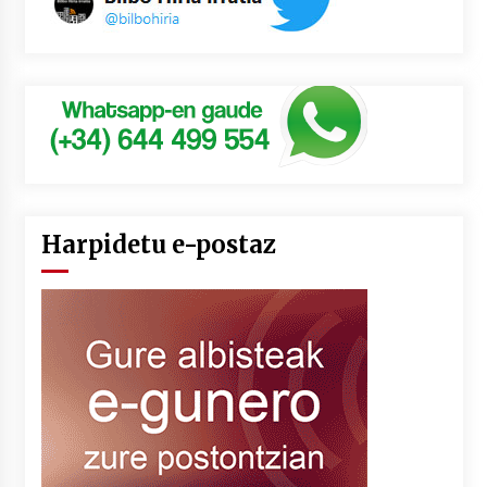
Harpidetu e-postaz