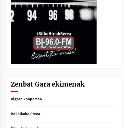
Zenbat Gara ekimenak
Algara konpartsa
Bakaikuko Etxea