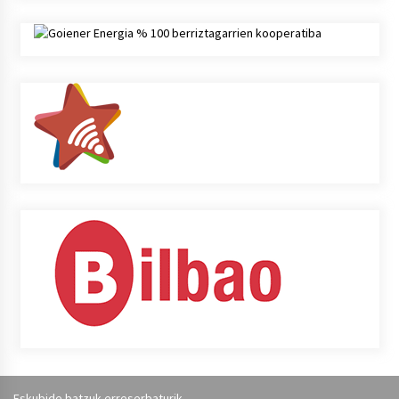
Eskubide batzuk erreserbaturik