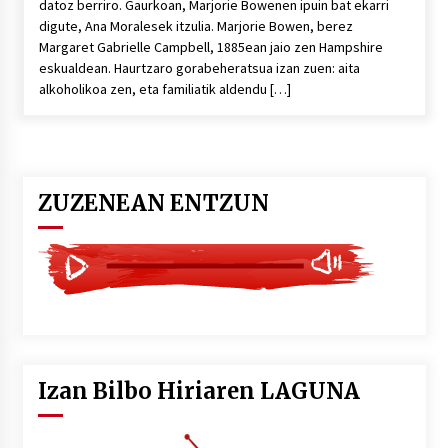
datoz berriro. Gaurkoan, Marjorie Bowenen ipuin bat ekarri
digute, Ana Moralesek itzulia. Marjorie Bowen, berez
Margaret Gabrielle Campbell, 1885ean jaio zen Hampshire
eskualdean. Haurtzaro gorabeheratsua izan zuen: aita
alkoholikoa zen, eta familiatik aldendu […]
ZUZENEAN ENTZUN
Izan Bilbo Hiriaren LAGUNA