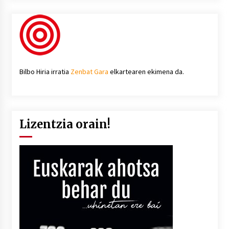
Bilbo Hiria irratia
Zenbat Gara
elkartearen ekimena da.
Lizentzia orain!