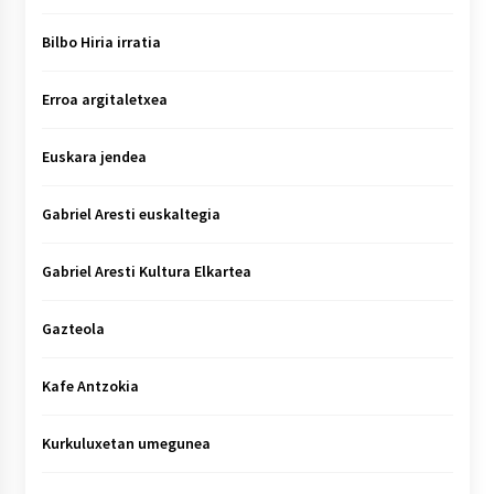
Bilbo Hiria irratia
Erroa argitaletxea
Euskara jendea
Gabriel Aresti euskaltegia
Gabriel Aresti Kultura Elkartea
Gazteola
Kafe Antzokia
Kurkuluxetan umegunea