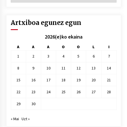
hile
Artxiboa egunez egun
2026(e)ko ekaina
A
A
A
O
O
L
I
1
2
3
4
5
6
7
8
9
10
11
12
13
14
15
16
17
18
19
20
21
22
23
24
25
26
27
28
29
30
« Mai
Uzt »