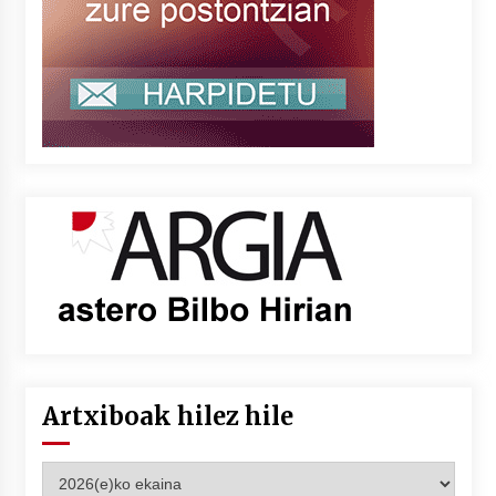
Artxiboak hilez hile
Artxiboak
hilez