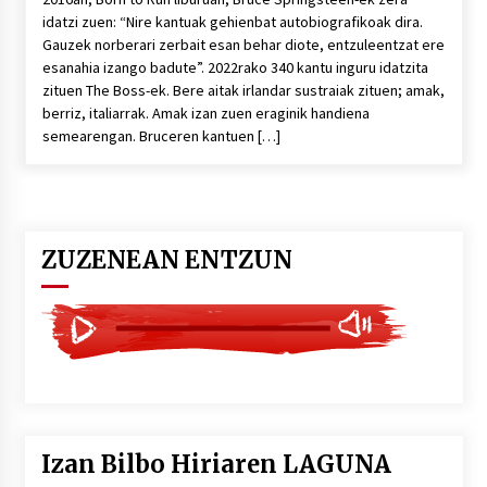
idatzi zuen: “Nire kantuak gehienbat autobiografikoak dira.
Gauzek norberari zerbait esan behar diote, entzuleentzat ere
esanahia izango badute”. 2022rako 340 kantu inguru idatzita
zituen The Boss-ek. Bere aitak irlandar sustraiak zituen; amak,
berriz, italiarrak. Amak izan zuen eraginik handiena
semearengan. Bruceren kantuen […]
ZUZENEAN ENTZUN
Izan Bilbo Hiriaren LAGUNA