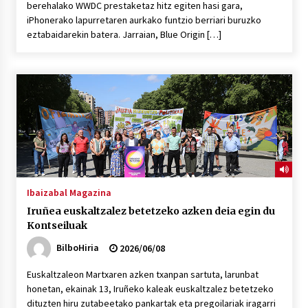
berehalako WWDC prestaketaz hitz egiten hasi gara,
iPhonerako lapurretaren aurkako funtzio berriari buruzko
eztabaidarekin batera. Jarraian, Blue Origin […]
POTTO: San Pedro jaietako bertso-saioa
2026/07/09
Larunbatean Plentziako Itsas Martxa ospatuko
da
2026/07/07
LIBURUEN ERREPUBLIKA TXIKIA: Hiragana akats
isil batekin dator beti
2026/07/07
Ibaizabal Magazina
Iruñea euskaltzalez betetzeko azken deia egin du
Kontseiluak
Auritz Iñurrietaren margoak ikusgai
Uribitarte40 aretoan
BilboHiria
2026/06/08
2026/07/03
Euskaltzaleon Martxaren azken txanpan sartuta, larunbat
SOINUGELA: Paul McCartney eta Ringo Starr-en
honetan, ekainak 13, Iruñeko kaleak euskaltzalez betetzeko
lan berriak
dituzten hiru zutabeetako pankartak eta pregoilariak iragarri