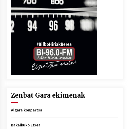
Zenbat Gara ekimenak
Algara konpartsa
Bakaikuko Etxea