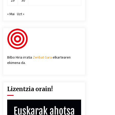
29
30
« Mai
Uzt »
Bilbo Hiria irratia
Zenbat Gara
elkartearen
ekimena da.
Lizentzia orain!