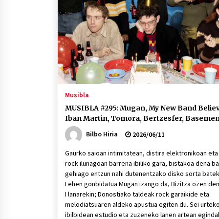
protagonista
2026/07/16
POTTO: San Pedro jaietako bertso-
saioa
2026/07/09
Auritz Iñurrietaren margoak
ikusgai Uribitarte40 aretoan
Musibla
2026/07/03
MUSIBLA #295: Mugan, My New Band Believ
Iban Martin, Tomora, Bertzesfer, Baseme
Bilbo Hiria
2026/06/11
Gaurko saioan intimitatean, distira elektronikoan eta
rock ilunagoan barrena ibiliko gara, bistakoa dena b
gehiago entzun nahi dutenentzako disko sorta batek
Lehen gonbidatua Mugan izango da, Bizitza ozen de
I lanarekin; Donostiako taldeak rock garaikide eta
melodiatsuaren aldeko apustua egiten du. Sei urtek
ibilbidean estudio eta zuzeneko lanen artean egind