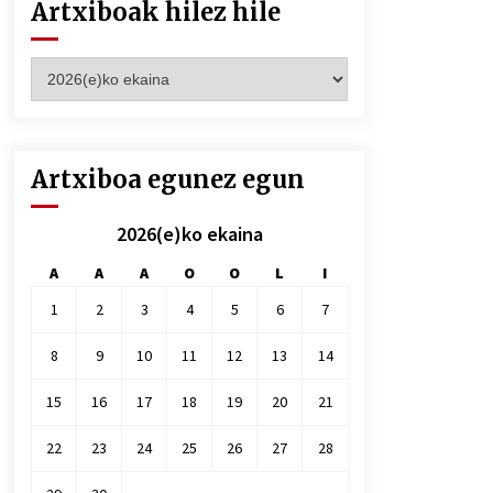
Artxiboak hilez hile
Artxiboak
hilez
hile
Artxiboa egunez egun
2026(e)ko ekaina
A
A
A
O
O
L
I
1
2
3
4
5
6
7
8
9
10
11
12
13
14
15
16
17
18
19
20
21
22
23
24
25
26
27
28