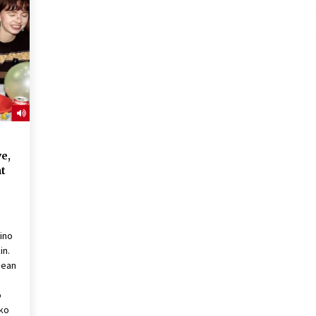
2026/07/15
Larunbatean Plentziako Itsas
Martxa ospatuko da
2026/07/07
SOINUGELA: Paul McCartney eta
Ringo Starr-en lan berriak
2026/07/03
e,
nt
aino
in.
nean
o
ako