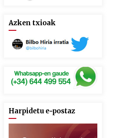
Azken txioak
Harpidetu e-postaz