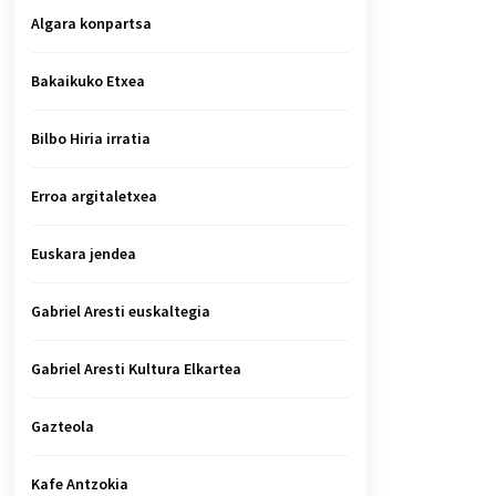
Algara konpartsa
Bakaikuko Etxea
Bilbo Hiria irratia
Erroa argitaletxea
Euskara jendea
Gabriel Aresti euskaltegia
Gabriel Aresti Kultura Elkartea
Gazteola
Kafe Antzokia