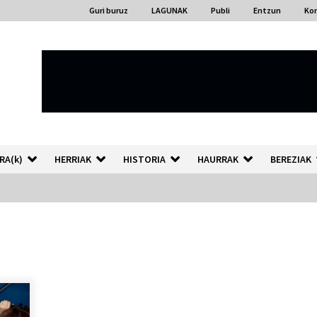
Guri buruz
LAGUNAK
Publi
Entzun
Ko
RA(k)
HERRIAK
HISTORIA
HAURRAK
BEREZIAK
“Hiztegi bat” Gorka Urbizuk
idatzitako letren hiztegia
2026/07/23
Auzoportala : 1×04 Auzofoniak