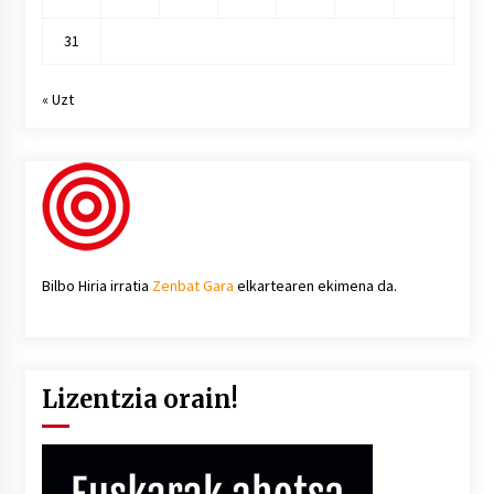
31
« Uzt
Bilbo Hiria irratia
Zenbat Gara
elkartearen ekimena da.
Lizentzia orain!