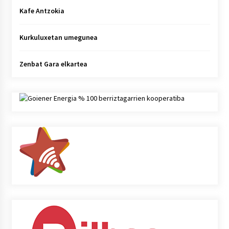
Kafe Antzokia
Kurkuluxetan umegunea
Zenbat Gara elkartea