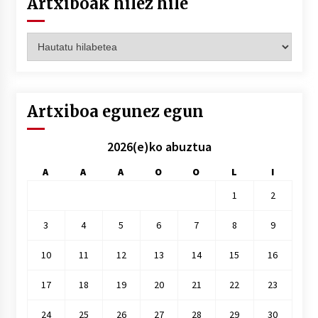
Artxiboak hilez hile
Artxiboak
hilez
hile
Artxiboa egunez egun
2026(e)ko abuztua
A
A
A
O
O
L
I
1
2
3
4
5
6
7
8
9
10
11
12
13
14
15
16
17
18
19
20
21
22
23
24
25
26
27
28
29
30