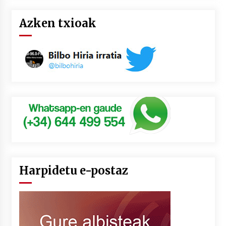
Azken txioak
Harpidetu e-postaz