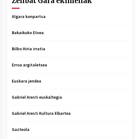
Zenbat Gara ekimenak
Algara konpartsa
Bakaikuko Etxea
Bilbo Hiria irratia
Erroa argitaletxea
Euskara jendea
Gabriel Aresti euskaltegia
Gabriel Aresti Kultura Elkartea
Gazteola