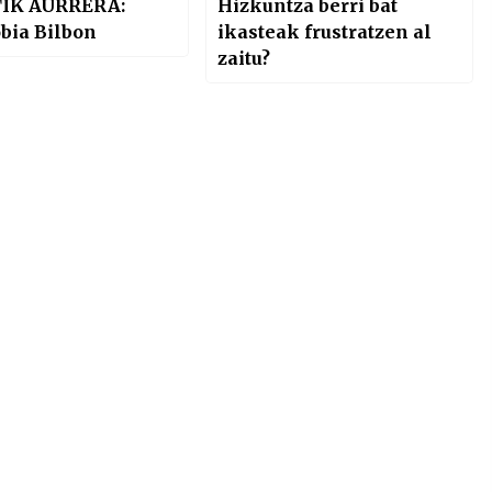
TIK AURRERA:
Hizkuntza berri bat
bia Bilbon
ikasteak frustratzen al
zaitu?