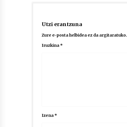
Utzi erantzuna
Zure e-posta helbidea ez da argitaratuko.
Iruzkina
*
Izena
*