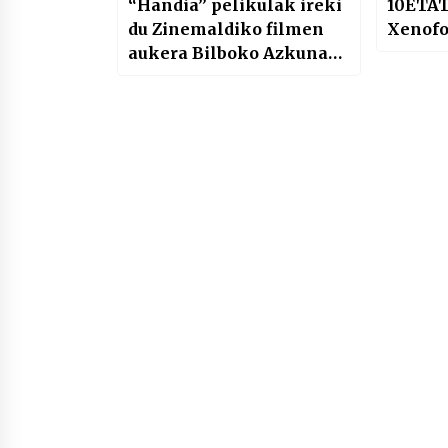
“Handia” pelikulak ireki
10ETA
du Zinemaldiko filmen
Xenofo
aukera Bilboko Azkuna
Zentroan