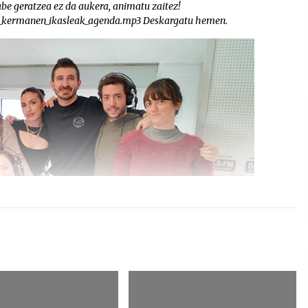
gabe geratzea ez da aukera, animatu zaitez!
17_kermanen_ikasleak_agenda.mp3 Deskargatu hemen.