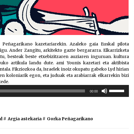
 Peñagarikano kazetariarekin. Azaleko gaia Euskal pilota
igu. Ander Zangitu, arkitekto gazte bergararra. Elkarrizketa
tu, besteak beste etxebizitzaren auziaren inguruan. kultura
ko artikula landu dute. ami Younis kazetari eta aktibista
ala. Fikziozkoa da, Israelek inoiz okupatu gabeko Lyd hirian
en koloniarik egon, eta juduak eta arabiarrak elkarrekin bizi
xede.
Erabili
00:00
gora/behera
gezi-
teklak
bolumena
d #
Argia astekaria
#
Gorka Peñagarikano
igotzeko
edo
jaisteko.