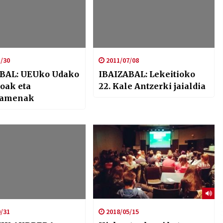
/30
2011/07/08
BAL: UEUko Udako
IBAIZABAL: Lekeitioko
roak eta
22. Kale Antzerki jaialdia
samenak
/31
2018/05/15