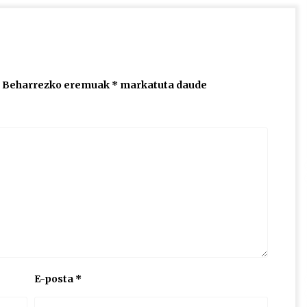
Beharrezko eremuak
*
markatuta daude
E-posta
*