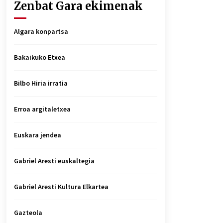
Zenbat Gara ekimenak
Algara konpartsa
Bakaikuko Etxea
Bilbo Hiria irratia
Erroa argitaletxea
Euskara jendea
Gabriel Aresti euskaltegia
Gabriel Aresti Kultura Elkartea
Gazteola