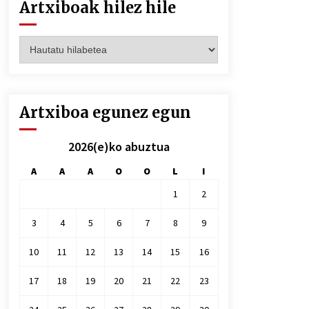
Artxiboak hilez hile
Artxiboak
hilez
hile
Artxiboa egunez egun
2026(e)ko abuztua
A
A
A
O
O
L
I
1
2
3
4
5
6
7
8
9
10
11
12
13
14
15
16
17
18
19
20
21
22
23