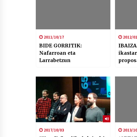
2011/10/17
2012/01
BIDE GORRITIK:
IBAIZA
Nafarroan eta
ikasta
Larrabetzun
propo
2017/10/03
2013/10