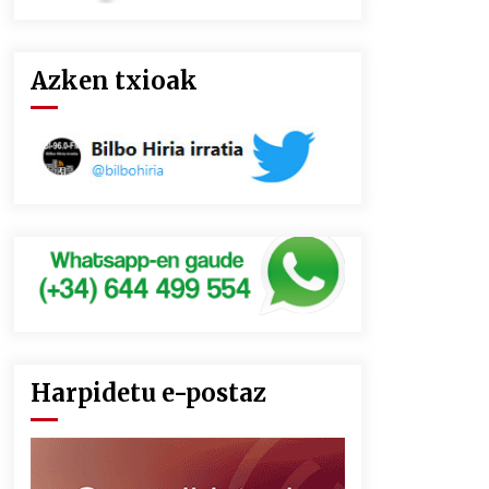
Azken txioak
Harpidetu e-postaz