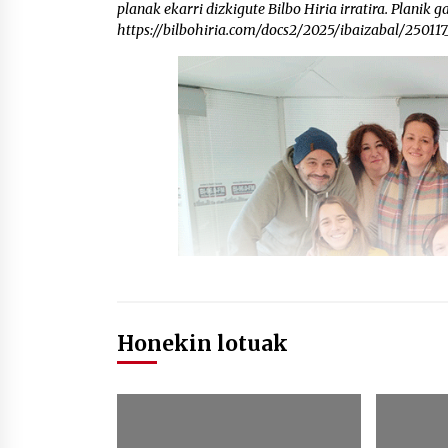
planak ekarri dizkigute Bilbo Hiria irratira. Planik 
https://bilbohiria.com/docs2/2025/ibaizabal/2501
Honekin lotuak