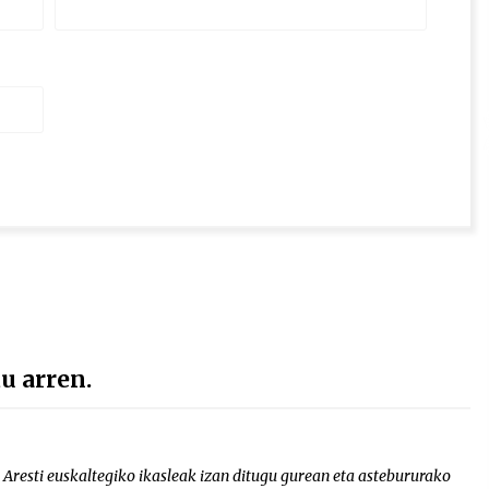
 arren.
Aresti euskaltegiko ikasleak izan ditugu gurean eta astebururako