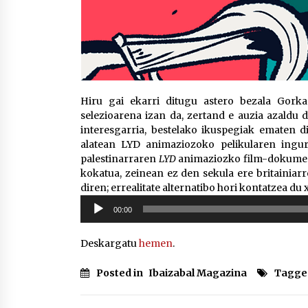
Hiru gai ekarri ditugu astero bezala Gorka
selezioarena izan da, zertand e auzia azaldu d
interesgarria, bestelako ikuspegiak ematen di
alatean LYD animaziozoko pelikularen inguru
palestinarraren
LYD
animaziozko film-dokument
kokatua, zeinean ez den sekula ere britainiarr
diren; errealitate alternatibo hori kontatzea du 
Soinu
00:00
erreproduzigailua
Deskargatu
hemen
.
Posted in
Ibaizabal Magazina
Tagge