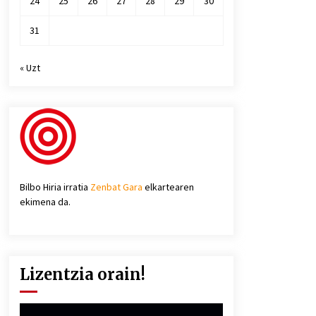
24
25
26
27
28
29
30
31
« Uzt
Bilbo Hiria irratia
Zenbat Gara
elkartearen
ekimena da.
Lizentzia orain!