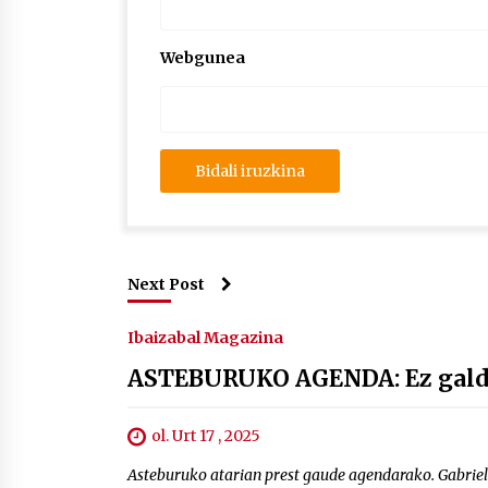
Webgunea
Next Post
Ibaizabal Magazina
ASTEBURUKO AGENDA: Ez galdu
ol. Urt 17 , 2025
Asteburuko atarian prest gaude agendarako. Gabriel 