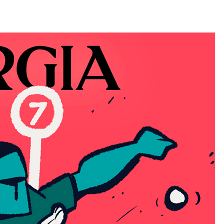
2026/07/15
Larunbatean Plentziako Itsas
Martxa ospatuko da
2026/07/07
SOINUGELA: Paul McCartney eta
Ringo Starr-en lan berriak
2026/07/03