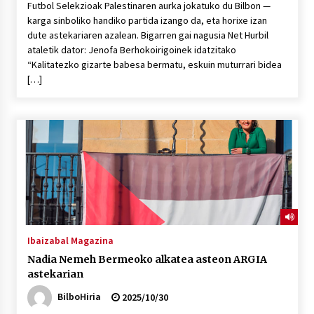
Futbol Selekzioak Palestinaren aurka jokatuko du Bilbon —
karga sinboliko handiko partida izango da, eta horixe izan
dute astekariaren azalean. Bigarren gai nagusia Net Hurbil
ataletik dator: Jenofa Berhokoirigoinek idatzitako
“Kalitatezko gizarte babesa bermatu, eskuin muturrari bidea
[…]
Ibaizabal Magazina
Nadia Nemeh Bermeoko alkatea asteon ARGIA
astekarian
BilboHiria
2025/10/30