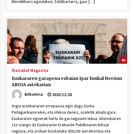
Mendilibarri egindakoa: Zaldibartarra, gaur […]
Ibaizabal Magazina
Euskararen garapena ezbaian Ipar Euskal Herrian
ARGIA astekarian
BilboHiria
2025/11/28
Argia astekariaren errepasoa egin dugu Gorka
Peñagarikanorekin, eta ohikoa denez, azaletik abiatu gara.
Euskararen egoerak hartu du gai nagusien lekua. Abenduaren
11n izango da Euskararen Erakunde Publikoaren biltzar
nagusia, eta orduan bozkatuko dituzte aurrekontua eta