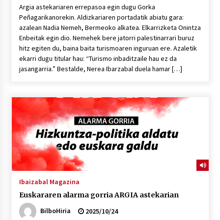
Argia astekariaren errepasoa egin dugu Gorka
Peñagarikanorekin. Aldizkariaren portadatik abiatu gara:
azalean Nadia Nemeh, Bermeoko alkatea. Elkarrizketa Onintza
Enbeitak egin dio. Nemehek bere jatorri palestinarrari buruz
hitz egiten du, baina baita turismoaren inguruan ere. Azaletik
ekarri dugu titular hau: “Turismo inbaditzaile hau ez da
jasangarria.” Bestalde, Nerea Ibarzabal duela hamar […]
Ibaizabal Magazina
Euskararen alarma gorria ARGIA astekarian
BilboHiria
2025/10/24