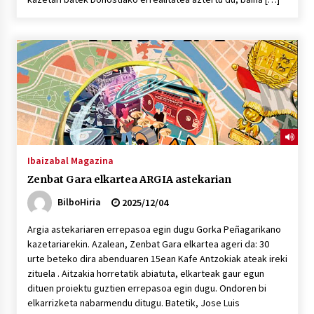
Ibaizabal Magazina
Zenbat Gara elkartea ARGIA astekarian
BilboHiria
2025/12/04
Argia astekariaren errepasoa egin dugu Gorka Peñagarikano
kazetariarekin. Azalean, Zenbat Gara elkartea ageri da: 30
urte beteko dira abenduaren 15ean Kafe Antzokiak ateak ireki
zituela . Aitzakia horretatik abiatuta, elkarteak gaur egun
dituen proiektu guztien errepasoa egin dugu. Ondoren bi
elkarrizketa nabarmendu ditugu. Batetik, Jose Luis