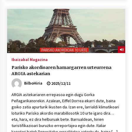
2026/07/03
MUSIBLA #297: Bide, Boards Of Canada, Somak,
Tiga, Twisted Teens, Underscores, Habia
2026/07/02
Ibaizabal Magazina
Parisko akordioaren hamargarren urteurrena
ARGIA astekarian
BilboHiria
2025/12/11
ARGIA astekariaren errepasoa egin dugu Gorka
Peñagarikanorekin. Azalean, Eiffel Dorrea ekarri dute, baina
goiko zatia apurturik ikusten da. Izan ere, larrialdi klimatikoari
loturiko Parisko akordio marabillosotik 10 urte igaro dira…
eta, hara, ez dira helburuak bete. Barrualdean, hirien
turistifikazioari buruzko erreportajea egin dute. Italiar
kazetari batek Donostiako errealitatea aztertu du, baina […]