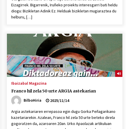
Eizagirrek. Bigarrenik, Iruñeko proiektu interesgarri bati heldu
diogu: Bizikletan Adinik Ez. Helduak bizikletan mugiaraztea du
helburu, […]
Ibaizabal Magazina
Franco hil zela 50 urte ARGIA astekarian
BilboHiria
2025/11/14
Argia astekariaren errepasoa egin dugu Gorka Peñagarikano
kazetariarekin. Azalean, Franco hil zela 50 urte beteko direla
gogoratzen da, azaroaren 20an. Urko Apaolazak artikuluan