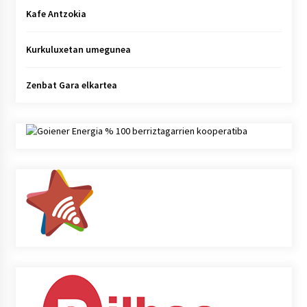
Kafe Antzokia
Kurkuluxetan umegunea
Zenbat Gara elkartea