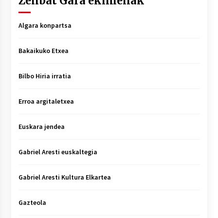
Zenbat Gara ekimenak
Algara konpartsa
Bakaikuko Etxea
Bilbo Hiria irratia
Erroa argitaletxea
Euskara jendea
Gabriel Aresti euskaltegia
Gabriel Aresti Kultura Elkartea
Gazteola