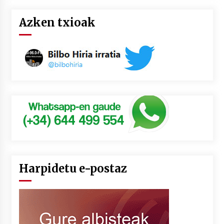
Azken txioak
Harpidetu e-postaz