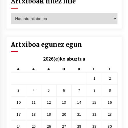
Artxiboak hilez hile
Artxiboak
hilez
hile
Artxiboa egunez egun
2026(e)ko abuztua
A
A
A
O
O
L
I
1
2
3
4
5
6
7
8
9
10
11
12
13
14
15
16
17
18
19
20
21
22
23
24
25
26
27
28
29
30