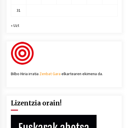
31
« Uzt
Bilbo Hiria irratia
Zenbat Gara
elkartearen ekimena da.
Lizentzia orain!