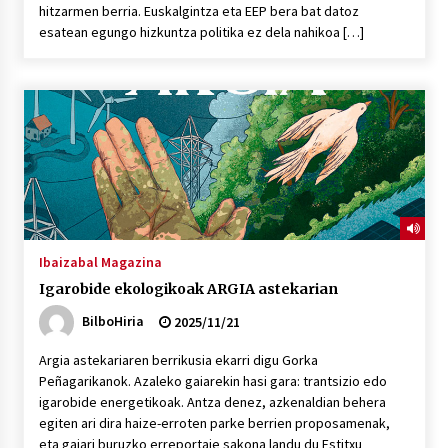
hitzarmen berria. Euskalgintza eta EEP bera bat datoz
esatean egungo hizkuntza politika ez dela nahikoa […]
Ibaizabal Magazina
Igarobide ekologikoak ARGIA astekarian
BilboHiria
2025/11/21
Argia astekariaren berrikusia ekarri digu Gorka
Peñagarikanok. Azaleko gaiarekin hasi gara: trantsizio edo
igarobide energetikoak. Antza denez, azkenaldian behera
egiten ari dira haize-erroten parke berrien proposamenak,
eta gaiari buruzko erreportaje sakona landu du Estitxu