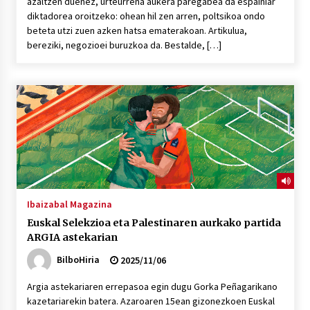
azaltzen duenez, urteurrena aukera paregabea da espainiar
diktadorea oroitzeko: ohean hil zen arren, poltsikoa ondo
beteta utzi zuen azken hatsa ematerakoan. Artikulua,
bereziki, negozioei buruzkoa da. Bestalde, […]
Ibaizabal Magazina
Euskal Selekzioa eta Palestinaren aurkako partida
ARGIA astekarian
BilboHiria
2025/11/06
Argia astekariaren errepasoa egin dugu Gorka Peñagarikano
kazetariarekin batera. Azaroaren 15ean gizonezkoen Euskal