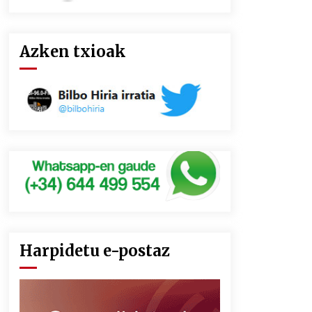
Azken txioak
Harpidetu e-postaz