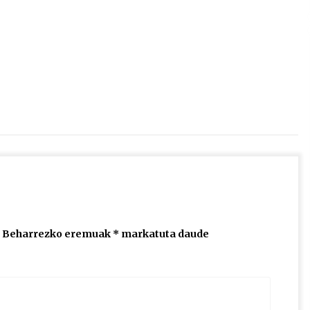
2026/07/15
Larunbatean Plentziako Itsas
Martxa ospatuko da
2026/07/07
SOINUGELA: Paul McCartney eta
Ringo Starr-en lan berriak
2026/07/03
Beharrezko eremuak
*
markatuta daude