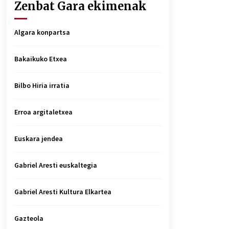
Zenbat Gara ekimenak
Algara konpartsa
Bakaikuko Etxea
Bilbo Hiria irratia
Erroa argitaletxea
Euskara jendea
Gabriel Aresti euskaltegia
Gabriel Aresti Kultura Elkartea
Gazteola