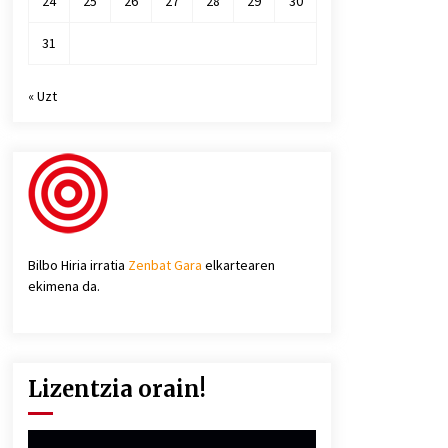
24
25
26
27
28
29
30
31
« Uzt
Bilbo Hiria irratia
Zenbat Gara
elkartearen
ekimena da.
Lizentzia orain!