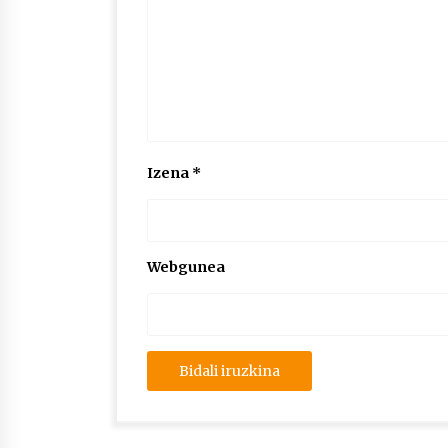
Izena
*
Webgunea