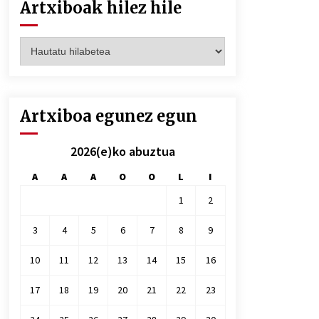
Artxiboak hilez hile
Artxiboak
hilez
hile
Artxiboa egunez egun
2026(e)ko abuztua
A
A
A
O
O
L
I
1
2
3
4
5
6
7
8
9
10
11
12
13
14
15
16
17
18
19
20
21
22
23