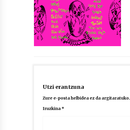
protagonista
2026/07/16
POTTO: San Pedro jaietako bertso-
saioa
2026/07/09
Auritz Iñurrietaren margoak
ikusgai Uribitarte40 aretoan
2026/07/03
Utzi erantzuna
Zure e-posta helbidea ez da argitaratuko.
Iruzkina
*