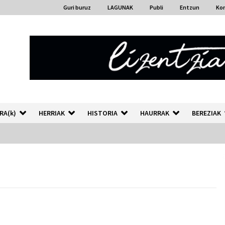
Guri buruz
LAGUNAK
Publi
Entzun
Ko
RA(k)
HERRIAK
HISTORIA
HAURRAK
BEREZIAK
“Hiztegi bat” Gorka Urbizuk
idatzitako letren hiztegia
2026/07/23
Auzoportala : 1×04 Auzofoniak