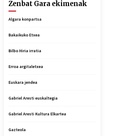
Zenbat Gara ekimenak
Algara konpartsa
Bakaikuko Etxea
Bilbo Hiria irratia
Erroa argitaletxea
Euskara jendea
Gabriel Aresti euskaltegia
Gabriel Aresti Kultura Elkartea
Gazteola