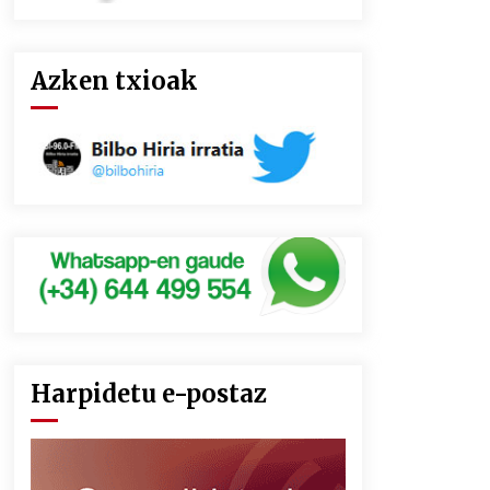
Azken txioak
Harpidetu e-postaz