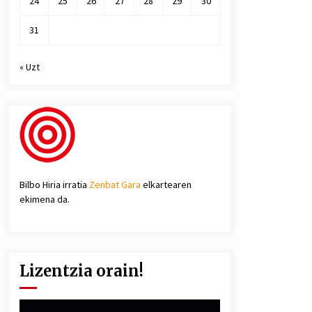
24
25
26
27
28
29
30
31
« Uzt
Bilbo Hiria irratia
Zenbat Gara
elkartearen
ekimena da.
Lizentzia orain!