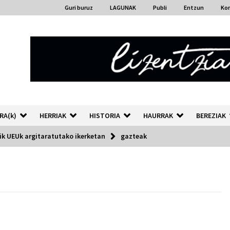
Guri buruz
LAGUNAK
Publi
Entzun
Ko
RA(k)
HERRIAK
HISTORIA
HAURRAK
BEREZIAK
ik UEUk argitaratutako ikerketan
gazteak
“Hiztegi bat” Gorka Urbizuk
idatzitako letren hiztegia
2026/07/23
Auzoportala : 1×04 Auzofoniak