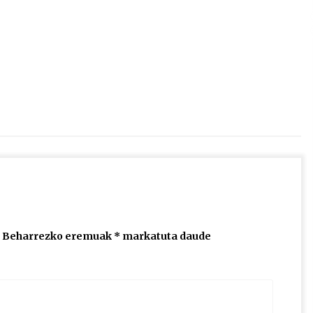
2026/07/15
Larunbatean Plentziako Itsas
Martxa ospatuko da
2026/07/07
SOINUGELA: Paul McCartney eta
Ringo Starr-en lan berriak
2026/07/03
Beharrezko eremuak
*
markatuta daude