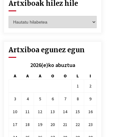
Artxiboak hilez hile
Artxiboak
hilez
hile
Artxiboa egunez egun
2026(e)ko abuztua
A
A
A
O
O
L
I
1
2
3
4
5
6
7
8
9
10
11
12
13
14
15
16
17
18
19
20
21
22
23