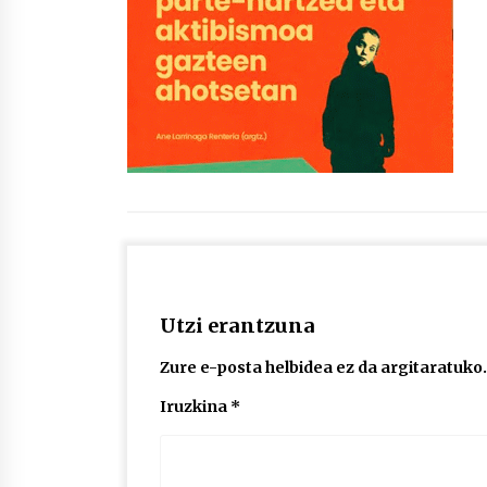
protagonista
2026/07/16
POTTO: San Pedro jaietako bertso-
saioa
2026/07/09
Auritz Iñurrietaren margoak
ikusgai Uribitarte40 aretoan
2026/07/03
Utzi erantzuna
Zure e-posta helbidea ez da argitaratuko.
Iruzkina
*