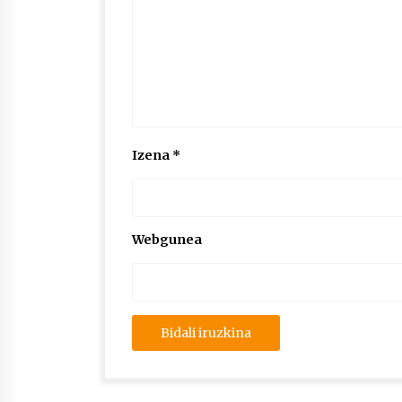
Izena
*
Webgunea