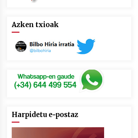
Azken txioak
Harpidetu e-postaz