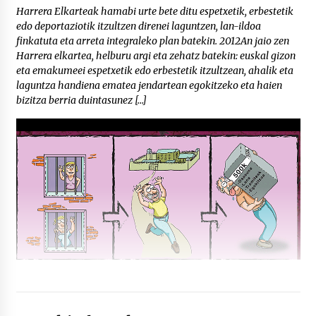
Harrera Elkarteak hamabi urte bete ditu espetxetik, erbestetik
edo deportaziotik itzultzen direnei laguntzen, lan-ildoa
finkatuta eta arreta integraleko plan batekin. 2012An jaio zen
Harrera elkartea, helburu argi eta zehatz batekin: euskal gizon
eta emakumeei espetxetik edo erbestetik itzultzean, ahalik eta
laguntza handiena ematea jendartean egokitzeko eta haien
bizitza berria duintasunez […]