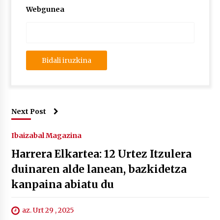
Webgunea
Next Post
Ibaizabal Magazina
Harrera Elkartea: 12 Urtez Itzulera
duinaren alde lanean, bazkidetza
kanpaina abiatu du
az. Urt 29 , 2025