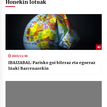
Honekin lotuak
2015/11/30
IBAIZABAL: Parisko goi bileraz eta egoeraz
Iñaki Barcenarekin