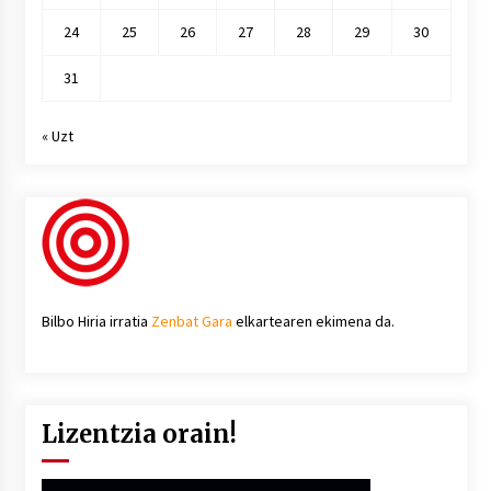
24
25
26
27
28
29
30
31
« Uzt
Bilbo Hiria irratia
Zenbat Gara
elkartearen ekimena da.
Lizentzia orain!