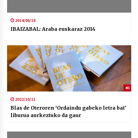
2014/06/18
IBAIZABAL: Araba euskaraz 2014
2022/10/11
Blas de Oteroren ‘Ordaindu gabeko letra bat’
liburua aurkeztuko da gaur