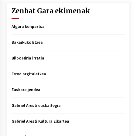
Zenbat Gara ekimenak
Algara konpartsa
Bakaikuko Etxea
Bilbo Hiria irratia
Erroa argitaletxea
Euskara jendea
Gabriel Aresti euskaltegia
Gabriel Aresti Kultura Elkartea