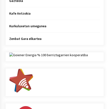
Gazteola
Kafe Antzokia
Kurkuluxetan umegunea
Zenbat Gara elkartea