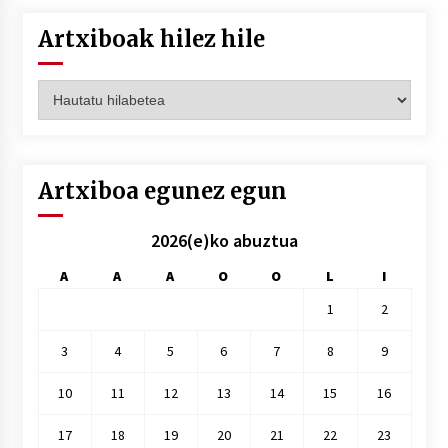
Artxiboak hilez hile
Artxiboak
hilez
hile
Artxiboa egunez egun
2026(e)ko abuztua
A
A
A
O
O
L
I
1
2
3
4
5
6
7
8
9
10
11
12
13
14
15
16
17
18
19
20
21
22
23