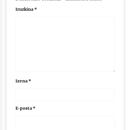
Iruzkina
*
Izena
*
E-posta
*