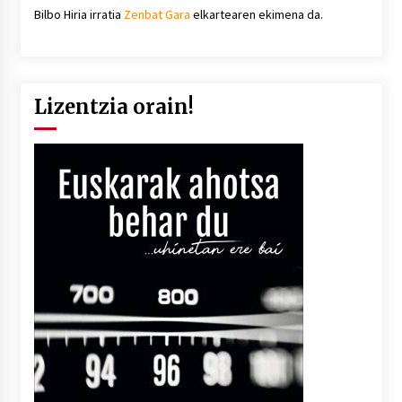
Bilbo Hiria irratia
Zenbat Gara
elkartearen ekimena da.
Lizentzia orain!