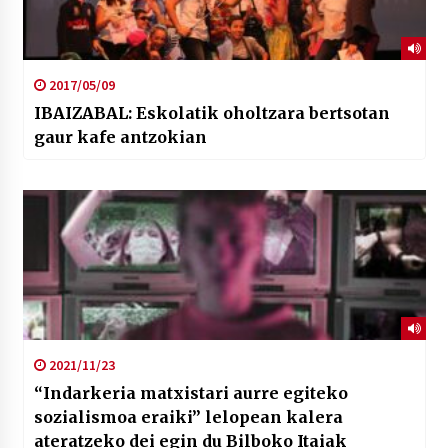
2017/05/09
IBAIZABAL: Eskolatik oholtzara bertsotan
gaur kafe antzokian
2021/11/23
“Indarkeria matxistari aurre egiteko
sozialismoa eraiki” lelopean kalera
ateratzeko dei egin du Bilboko Itaiak