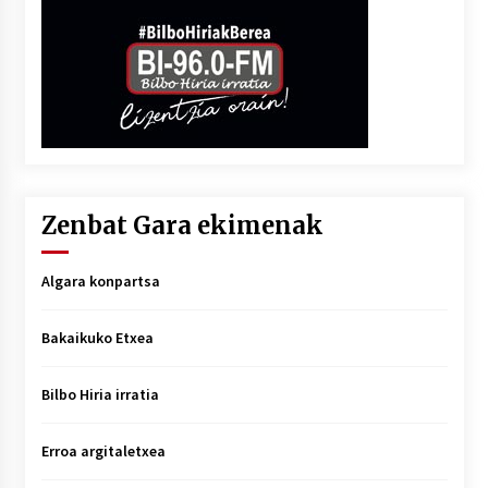
Zenbat Gara ekimenak
Algara konpartsa
Bakaikuko Etxea
Bilbo Hiria irratia
Erroa argitaletxea