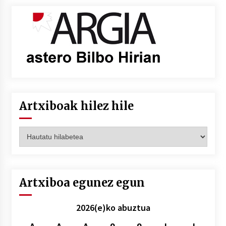
Artxiboak hilez hile
Artxiboak
hilez
hile
Artxiboa egunez egun
2026(e)ko abuztua
A
A
A
O
O
L
I