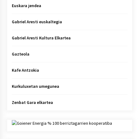
Euskara jendea
Gabriel Aresti euskaltegia
Gabriel Aresti Kultura Elkartea
Gazteola
Kafe Antzokia
Kurkuluxetan umegunea
Zenbat Gara elkartea