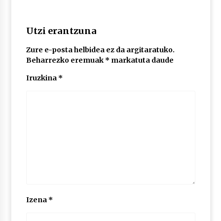
2026/07/03
Utzi erantzuna
MUSIBLA #297: Bide, Boards Of Canada, Somak,
Tiga, Twisted Teens, Underscores, Habia
2026/07/02
Zure e-posta helbidea ez da argitaratuko.
Beharrezko eremuak
*
markatuta daude
Iruzkina
*
Izena
*