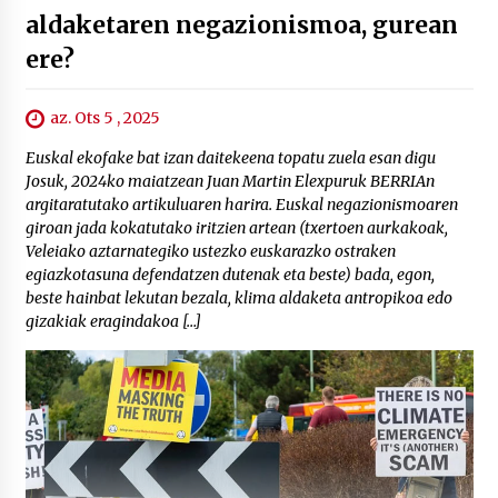
aldaketaren negazionismoa, gurean
ere?
az. Ots 5 , 2025
Euskal ekofake bat izan daitekeena topatu zuela esan digu
Josuk, 2024ko maiatzean Juan Martin Elexpuruk BERRIAn
argitaratutako artikuluaren harira. Euskal negazionismoaren
giroan jada kokatutako iritzien artean (txertoen aurkakoak,
Veleiako aztarnategiko ustezko euskarazko ostraken
egiazkotasuna defendatzen dutenak eta beste) bada, egon,
beste hainbat lekutan bezala, klima aldaketa antropikoa edo
gizakiak eragindakoa […]