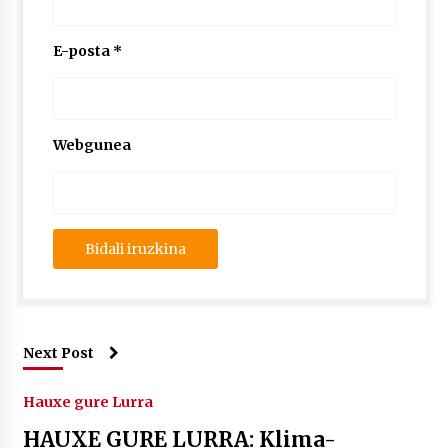
E-posta
*
Webgunea
Next Post
Hauxe gure Lurra
HAUXE GURE LURRA: Klima-