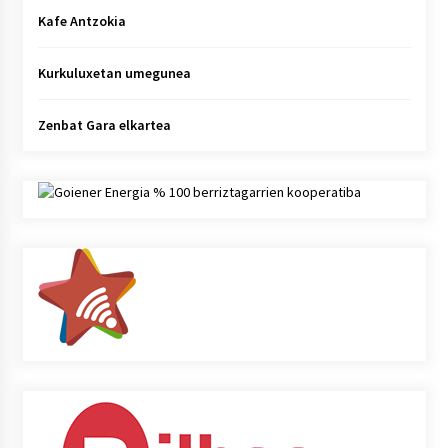
Kafe Antzokia
Kurkuluxetan umegunea
Zenbat Gara elkartea