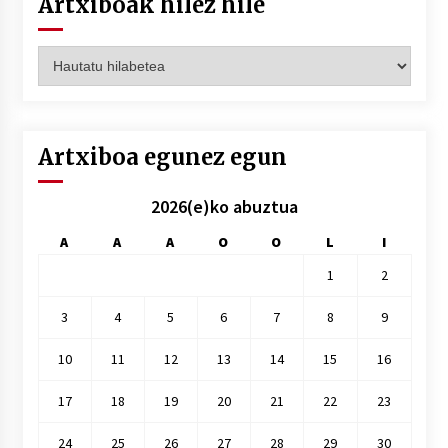
Artxiboak hilez hile
Artxiboak
hilez
hile
Artxiboa egunez egun
2026(e)ko abuztua
A
A
A
O
O
L
I
1
2
3
4
5
6
7
8
9
10
11
12
13
14
15
16
17
18
19
20
21
22
23
24
25
26
27
28
29
30