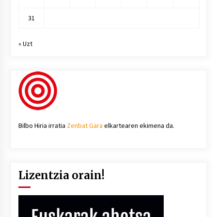
31
« Uzt
Bilbo Hiria irratia
Zenbat Gara
elkartearen ekimena da.
Lizentzia orain!