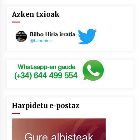
Azken txioak
Harpidetu e-postaz