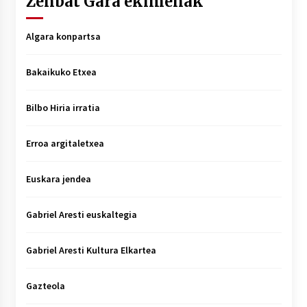
Zenbat Gara ekimenak
Algara konpartsa
Bakaikuko Etxea
Bilbo Hiria irratia
Erroa argitaletxea
Euskara jendea
Gabriel Aresti euskaltegia
Gabriel Aresti Kultura Elkartea
Gazteola