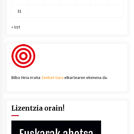
31
« Uzt
Bilbo Hiria irratia
Zenbat Gara
elkartearen ekimena da.
Lizentzia orain!