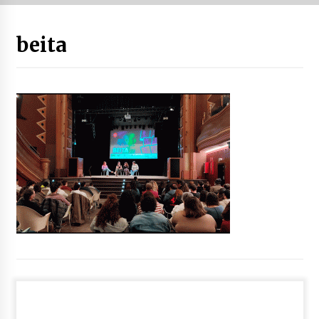
“Hiztegi bat” Gorka Urbizuk idatzitako letren
beita
hiztegia
2026/07/23
Bakaikuko barnetegitik gazteek egindako saio
berezia
2026/07/16
Tuba eta bonbardinoaren astea, Bilboko
Kontserbatorioan protagonista
2026/07/16
Auzoportala : 1×04 Auzofoniak
2026/07/15
Gaur abitua da Bilbao bbk live jaialdia
2026/07/09