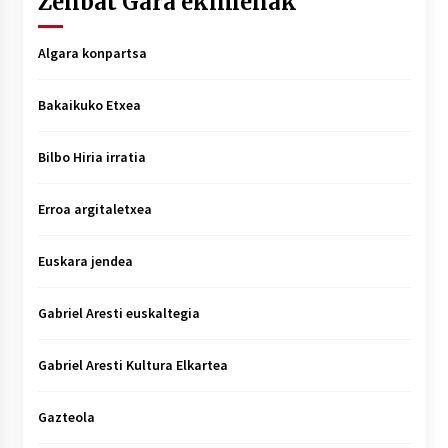
Zenbat Gara ekimenak
Algara konpartsa
Bakaikuko Etxea
Bilbo Hiria irratia
Erroa argitaletxea
Euskara jendea
Gabriel Aresti euskaltegia
Gabriel Aresti Kultura Elkartea
Gazteola