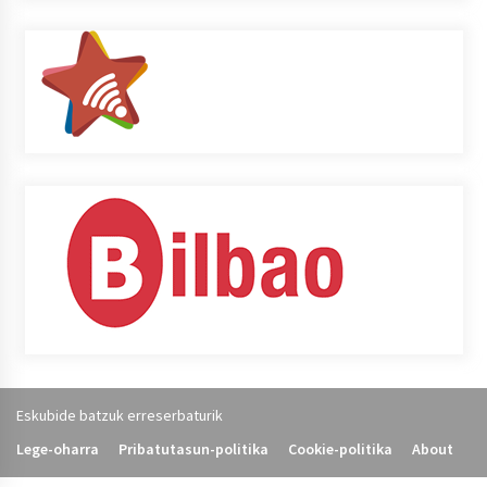
Eskubide batzuk erreserbaturik
Lege-oharra
Pribatutasun-politika
Cookie-politika
About