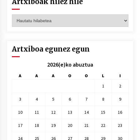
Artxiboak hilez hile
Artxiboak
hilez
hile
Artxiboa egunez egun
2026(e)ko abuztua
A
A
A
O
O
L
I
1
2
3
4
5
6
7
8
9
10
11
12
13
14
15
16
17
18
19
20
21
22
23
24
25
26
27
28
29
30