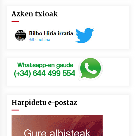
Azken txioak
Harpidetu e-postaz