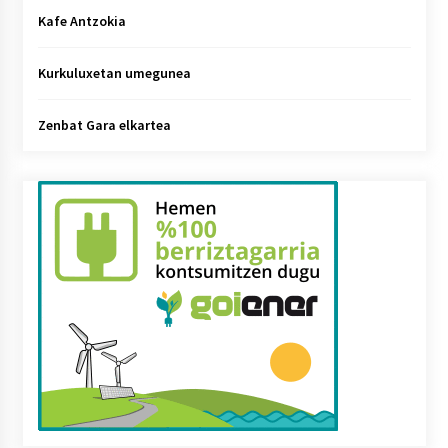
Kafe Antzokia
Kurkuluxetan umegunea
Zenbat Gara elkartea