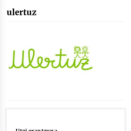
ulertuz
“Hiztegi bat” Gorka Urbizuk idatzitako letren
hiztegia
2026/07/23
Bakaikuko barnetegitik gazteek egindako saio
berezia
2026/07/16
Tuba eta bonbardinoaren astea, Bilboko
Kontserbatorioan protagonista
2026/07/16
Auzoportala : 1×04 Auzofoniak
2026/07/15
Gaur abitua da Bilbao bbk live jaialdia
2026/07/09
Utzi erantzuna