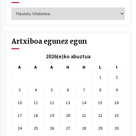
Artxiboak
hilez
hile
Artxiboa egunez egun
2026(e)ko abuztua
A
A
A
O
O
L
I
1
2
3
4
5
6
7
8
9
10
11
12
13
14
15
16
17
18
19
20
21
22
23
24
25
26
27
28
29
30