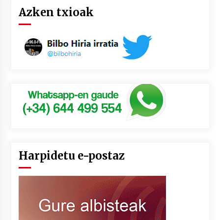
Azken txioak
Harpidetu e-postaz