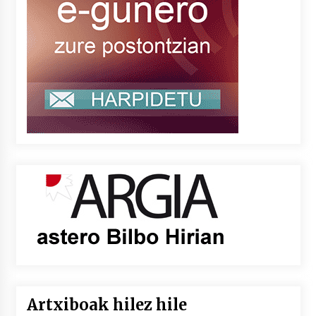
Artxiboak hilez hile