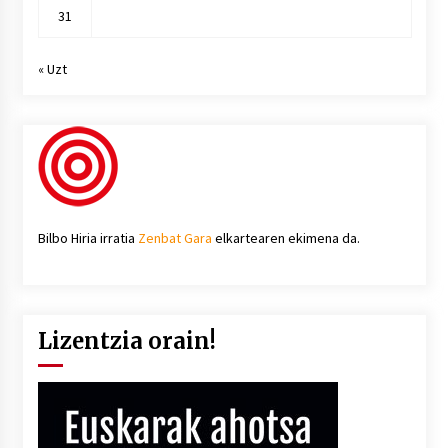
31
« Uzt
Bilbo Hiria irratia
Zenbat Gara
elkartearen ekimena da.
Lizentzia orain!