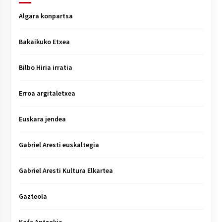
Algara konpartsa
Bakaikuko Etxea
Bilbo Hiria irratia
Erroa argitaletxea
Euskara jendea
Gabriel Aresti euskaltegia
Gabriel Aresti Kultura Elkartea
Gazteola