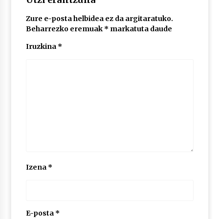
Zure e-posta helbidea ez da argitaratuko.
POTTO: San Pedro jaietako bertso-saioa
Beharrezko eremuak
*
markatuta daude
2026/07/09
Iruzkina
*
Larunbatean Plentziako Itsas Martxa ospatuko
da
2026/07/07
LIBURUEN ERREPUBLIKA TXIKIA: Hiragana akats
isil batekin dator beti
2026/07/07
Auritz Iñurrietaren margoak ikusgai
Izena
*
Uribitarte40 aretoan
2026/07/03
SOINUGELA: Paul McCartney eta Ringo Starr-en
lan berriak
E-posta
*