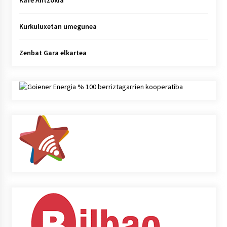
Kafe Antzokia
Kurkuluxetan umegunea
Zenbat Gara elkartea