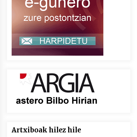
Artxiboak hilez hile