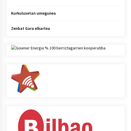
Kurkuluxetan umegunea
Zenbat Gara elkartea