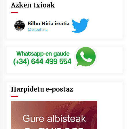
Azken txioak
Harpidetu e-postaz