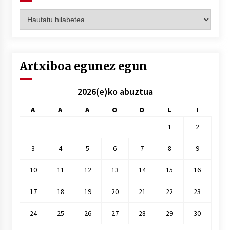
Artxiboak
hilez
hile
Artxiboa egunez egun
2026(e)ko abuztua
A
A
A
O
O
L
I
1
2
3
4
5
6
7
8
9
10
11
12
13
14
15
16
17
18
19
20
21
22
23
24
25
26
27
28
29
30