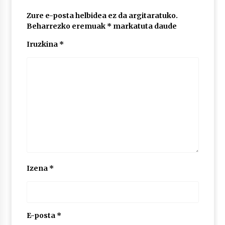
Zure e-posta helbidea ez da argitaratuko.
Beharrezko eremuak
*
markatuta daude
POTTO: San Pedro jaietako bertso-saioa
2026/07/09
Iruzkina
*
Larunbatean Plentziako Itsas Martxa ospatuko
da
2026/07/07
LIBURUEN ERREPUBLIKA TXIKIA: Hiragana akats
isil batekin dator beti
2026/07/07
Auritz Iñurrietaren margoak ikusgai
Izena
*
Uribitarte40 aretoan
2026/07/03
SOINUGELA: Paul McCartney eta Ringo Starr-en
E-posta
*
lan berriak