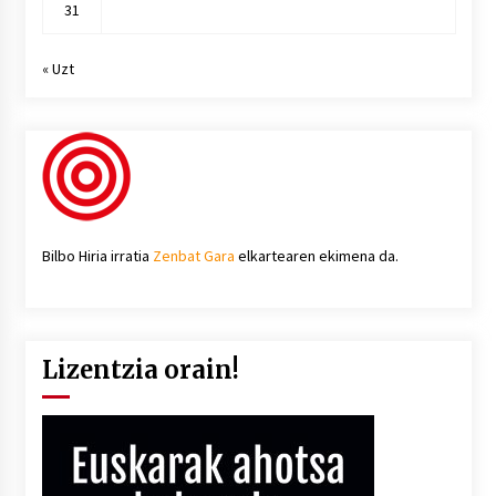
31
« Uzt
Bilbo Hiria irratia
Zenbat Gara
elkartearen ekimena da.
Lizentzia orain!