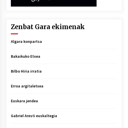
Zenbat Gara ekimenak
Algara konpartsa
Bakaikuko Etxea
Bilbo Hiria irratia
Erroa argitaletxea
Euskara jendea
Gabriel Aresti euskaltegia