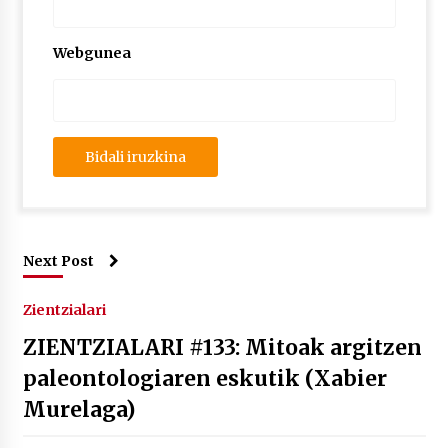
Webgunea
Next Post
Zientzialari
ZIENTZIALARI #133: Mitoak argitzen
paleontologiaren eskutik (Xabier
Murelaga)