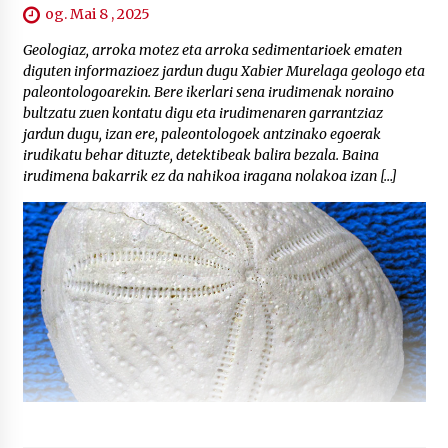
og. Mai 8 , 2025
Geologiaz, arroka motez eta arroka sedimentarioek ematen
diguten informazioez jardun dugu Xabier Murelaga geologo eta
paleontologoarekin. Bere ikerlari sena irudimenak noraino
bultzatu zuen kontatu digu eta irudimenaren garrantziaz
jardun dugu, izan ere, paleontologoek antzinako egoerak
irudikatu behar dituzte, detektibeak balira bezala. Baina
irudimena bakarrik ez da nahikoa iragana nolakoa izan […]