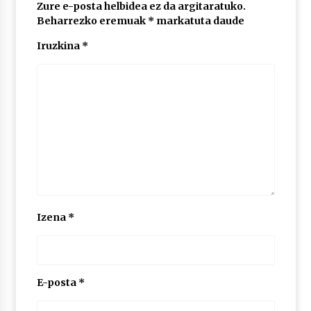
Zure e-posta helbidea ez da argitaratuko.
Beharrezko eremuak
*
markatuta daude
Iruzkina
*
Izena
*
E-posta
*