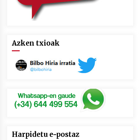
Azken txioak
Harpidetu e-postaz