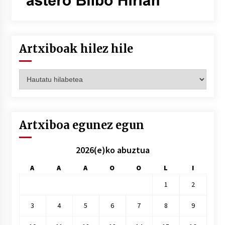
Artxiboak hilez hile
Artxiboak
hilez
hile
Artxiboa egunez egun
2026(e)ko abuztua
A
A
A
O
O
L
I
1
2
3
4
5
6
7
8
9