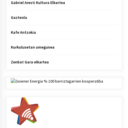
Gabriel Aresti Kultura Elkartea
Gazteola
Kafe Antzokia
Kurkuluxetan umegunea
Zenbat Gara elkartea