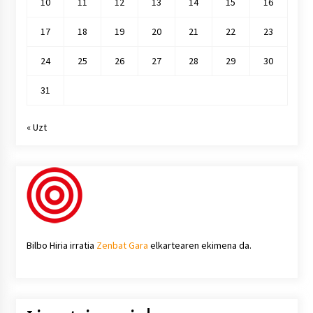
10
11
12
13
14
15
16
17
18
19
20
21
22
23
24
25
26
27
28
29
30
31
« Uzt
Bilbo Hiria irratia
Zenbat Gara
elkartearen ekimena da.