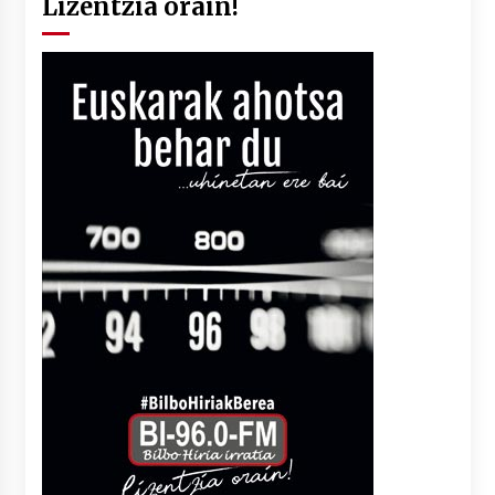
Lizentzia orain!