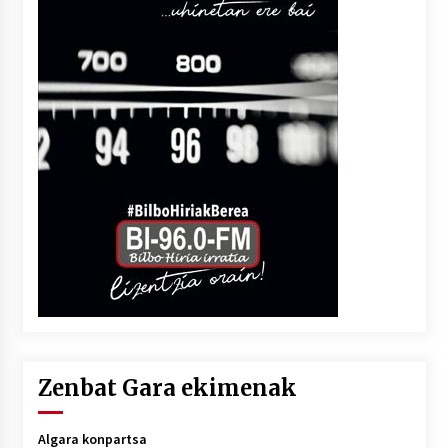
Zenbat Gara ekimenak
Algara konpartsa