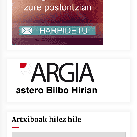
Artxiboak hilez hile
Artxiboak