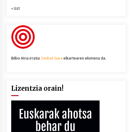
« Uzt
Bilbo Hiria irratia
Zenbat Gara
elkartearen ekimena da.
Lizentzia orain!