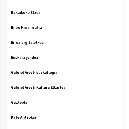
Bakaikuko Etxea
Bilbo Hiria irratia
Erroa argitaletxea
Euskara jendea
Gabriel Aresti euskaltegia
Gabriel Aresti Kultura Elkartea
Gazteola
Kafe Antzokia