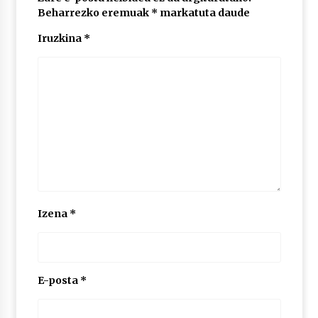
Beharrezko eremuak
*
markatuta daude
Iruzkina
*
POTTO: San Pedro jaietako bertso-saioa
2026/07/09
Larunbatean Plentziako Itsas Martxa ospatuko
da
2026/07/07
LIBURUEN ERREPUBLIKA TXIKIA: Hiragana akats
isil batekin dator beti
2026/07/07
Izena
*
Auritz Iñurrietaren margoak ikusgai
Uribitarte40 aretoan
2026/07/03
E-posta
*
SOINUGELA: Paul McCartney eta Ringo Starr-en
lan berriak