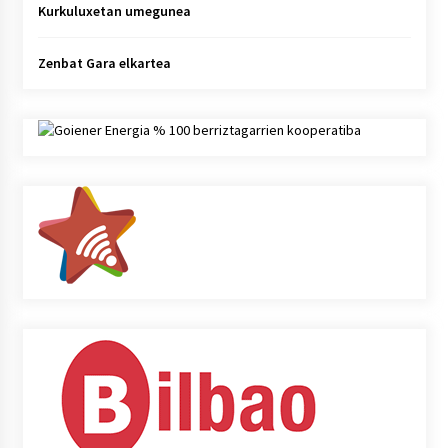
Kurkuluxetan umegunea
Zenbat Gara elkartea