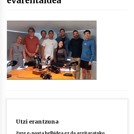
evarentaldea
“Hiztegi bat” Gorka Urbizuk idatzitako letren
hiztegia
2026/07/23
Bakaikuko barnetegitik gazteek egindako saio
berezia
2026/07/16
Tuba eta bonbardinoaren astea, Bilboko
Kontserbatorioan protagonista
2026/07/16
Auzoportala : 1×04 Auzofoniak
2026/07/15
Utzi erantzuna
Gaur abitua da Bilbao bbk live jaialdia
2026/07/09
Zure e-posta helbidea ez da argitaratuko.