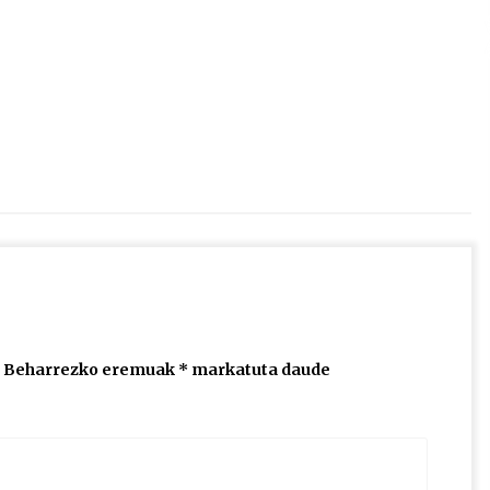
2026/07/15
Larunbatean Plentziako Itsas
Martxa ospatuko da
2026/07/07
SOINUGELA: Paul McCartney eta
Ringo Starr-en lan berriak
2026/07/03
Beharrezko eremuak
*
markatuta daude