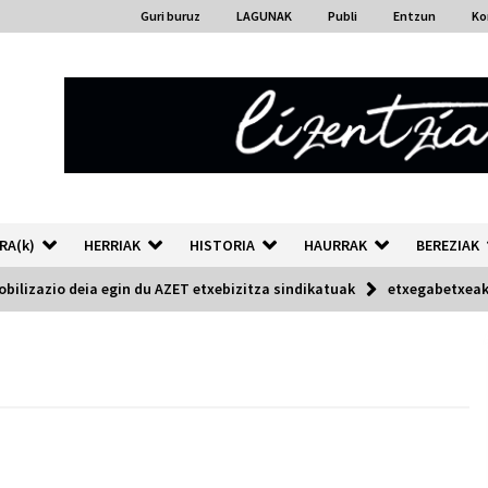
Guri buruz
LAGUNAK
Publi
Entzun
Ko
RA(k)
HERRIAK
HISTORIA
HAURRAK
BEREZIAK
obilizazio deia egin du AZET etxebizitza sindikatuak
etxegabetxea
“Hiztegi bat” Gorka Urbizuk
idatzitako letren hiztegia
2026/07/23
Auzoportala : 1×04 Auzofoniak