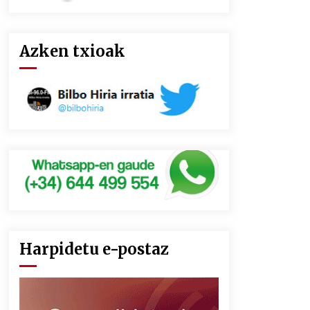
Azken txioak
Harpidetu e-postaz