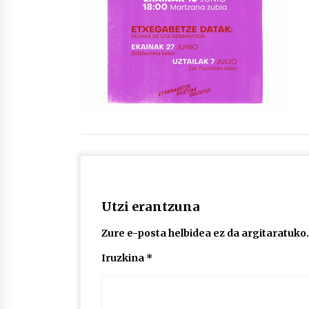
protagonista
2026/07/16
POTTO: San Pedro jaietako bertso-
saioa
2026/07/09
Auritz Iñurrietaren margoak
ikusgai Uribitarte40 aretoan
2026/07/03
Utzi erantzuna
Zure e-posta helbidea ez da argitaratuko.
Iruzkina
*