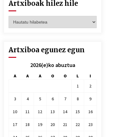
Artxiboak hilez hile
Artxiboak
hilez
hile
Artxiboa egunez egun
2026(e)ko abuztua
A
A
A
O
O
L
I
1
2
3
4
5
6
7
8
9
10
11
12
13
14
15
16
17
18
19
20
21
22
23