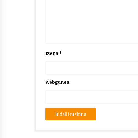
Izena
*
Webgunea