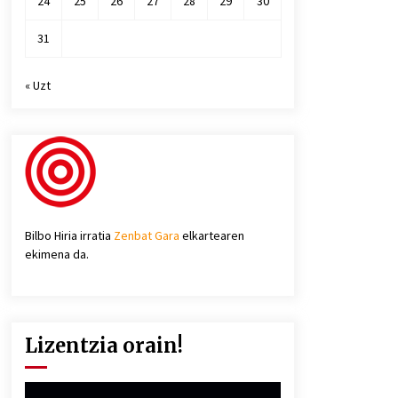
24
25
26
27
28
29
30
31
« Uzt
Bilbo Hiria irratia
Zenbat Gara
elkartearen
ekimena da.
Lizentzia orain!