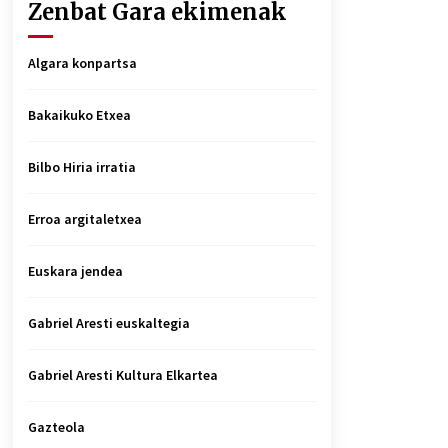
Zenbat Gara ekimenak
Algara konpartsa
Bakaikuko Etxea
Bilbo Hiria irratia
Erroa argitaletxea
Euskara jendea
Gabriel Aresti euskaltegia
Gabriel Aresti Kultura Elkartea
Gazteola