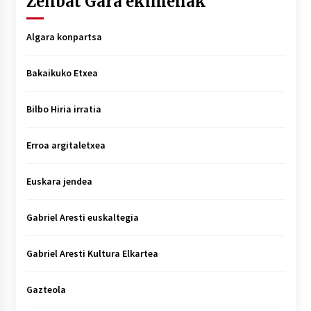
Zenbat Gara ekimenak
Algara konpartsa
Bakaikuko Etxea
Bilbo Hiria irratia
Erroa argitaletxea
Euskara jendea
Gabriel Aresti euskaltegia
Gabriel Aresti Kultura Elkartea
Gazteola