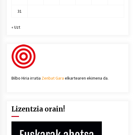
31
« Uzt
Bilbo Hiria irratia
Zenbat Gara
elkartearen ekimena da.
Lizentzia orain!