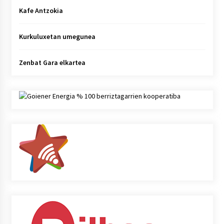
Kafe Antzokia
Kurkuluxetan umegunea
Zenbat Gara elkartea