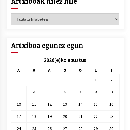
Artxiboak hilez hile
Artxiboak
hilez
hile
Artxiboa egunez egun
2026(e)ko abuztua
A
A
A
O
O
L
I
1
2
3
4
5
6
7
8
9
10
11
12
13
14
15
16
17
18
19
20
21
22
23
24
25
26
27
28
29
30