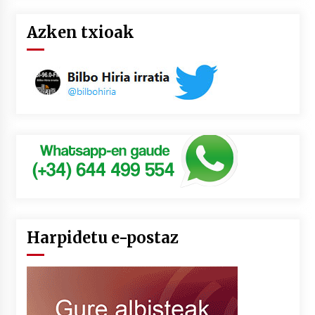
Azken txioak
Harpidetu e-postaz