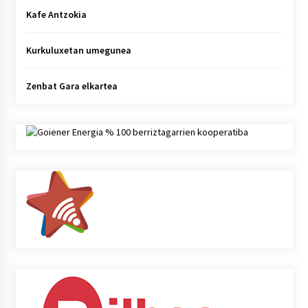
Kafe Antzokia
Kurkuluxetan umegunea
Zenbat Gara elkartea