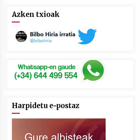
Azken txioak
Harpidetu e-postaz