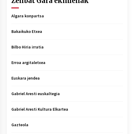
Zenbat Gara ekimenak
Algara konpartsa
Bakaikuko Etxea
Bilbo Hiria irratia
Erroa argitaletxea
Euskara jendea
Gabriel Aresti euskaltegia
Gabriel Aresti Kultura Elkartea
Gazteola