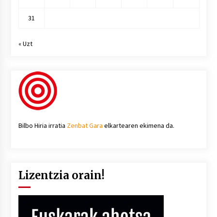
31
« Uzt
Bilbo Hiria irratia
Zenbat Gara
elkartearen ekimena da.
Lizentzia orain!