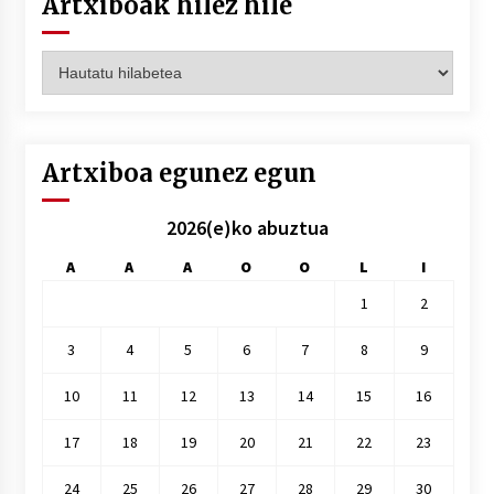
Artxiboak hilez hile
Artxiboak
hilez
hile
Artxiboa egunez egun
2026(e)ko abuztua
A
A
A
O
O
L
I
1
2
3
4
5
6
7
8
9
10
11
12
13
14
15
16
17
18
19
20
21
22
23
24
25
26
27
28
29
30