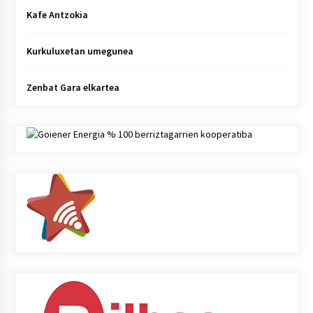
Kafe Antzokia
Kurkuluxetan umegunea
Zenbat Gara elkartea