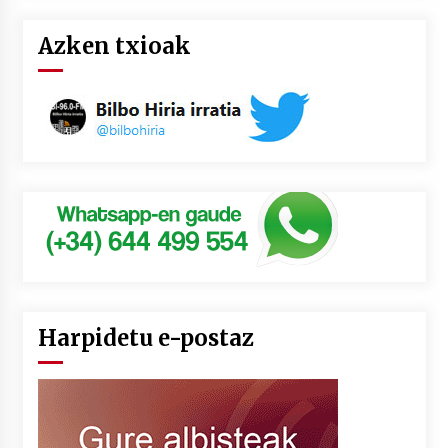
Azken txioak
Harpidetu e-postaz