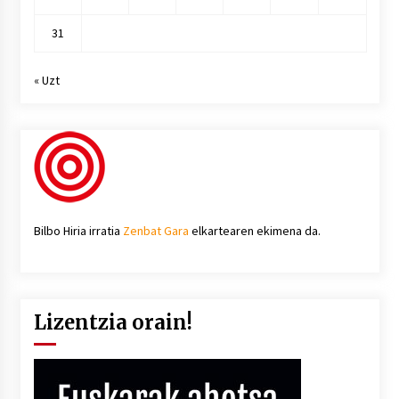
31
« Uzt
Bilbo Hiria irratia
Zenbat Gara
elkartearen ekimena da.
Lizentzia orain!