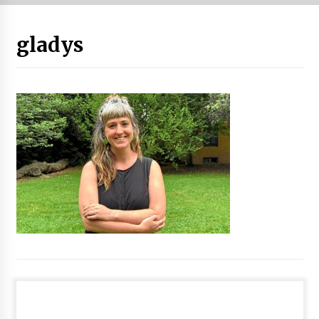
“Hiztegi bat” Gorka Urbizuk idatzitako letren
gladys
hiztegia
2026/07/23
Bakaikuko barnetegitik gazteek egindako saio
berezia
2026/07/16
Tuba eta bonbardinoaren astea, Bilboko
Kontserbatorioan protagonista
2026/07/16
Auzoportala : 1×04 Auzofoniak
2026/07/15
Gaur abitua da Bilbao bbk live jaialdia
2026/07/09