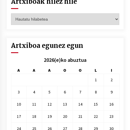
Artxiboak hilez hile
Artxiboak
hilez
hile
Artxiboa egunez egun
2026(e)ko abuztua
A
A
A
O
O
L
I
1
2
3
4
5
6
7
8
9
10
11
12
13
14
15
16
17
18
19
20
21
22
23
24
25
26
27
28
29
30