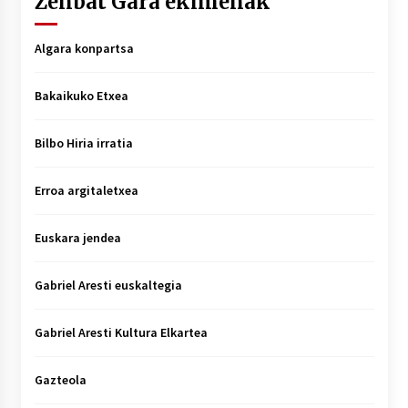
Zenbat Gara ekimenak
Algara konpartsa
Bakaikuko Etxea
Bilbo Hiria irratia
Erroa argitaletxea
Euskara jendea
Gabriel Aresti euskaltegia
Gabriel Aresti Kultura Elkartea
Gazteola