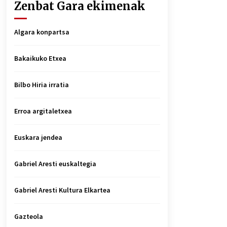
Zenbat Gara ekimenak
Algara konpartsa
Bakaikuko Etxea
Bilbo Hiria irratia
Erroa argitaletxea
Euskara jendea
Gabriel Aresti euskaltegia
Gabriel Aresti Kultura Elkartea
Gazteola