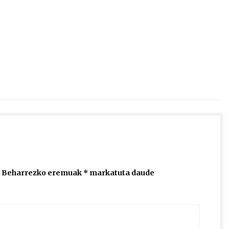
2026/07/15
Larunbatean Plentziako Itsas
Martxa ospatuko da
2026/07/07
SOINUGELA: Paul McCartney eta
Ringo Starr-en lan berriak
2026/07/03
Beharrezko eremuak
*
markatuta daude