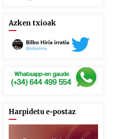
Azken txioak
Harpidetu e-postaz