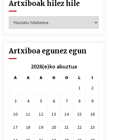
Artxiboak hilez hile
Artxiboak
hilez
hile
Artxiboa egunez egun
2026(e)ko abuztua
A
A
A
O
O
L
I
1
2
3
4
5
6
7
8
9
10
11
12
13
14
15
16
17
18
19
20
21
22
23