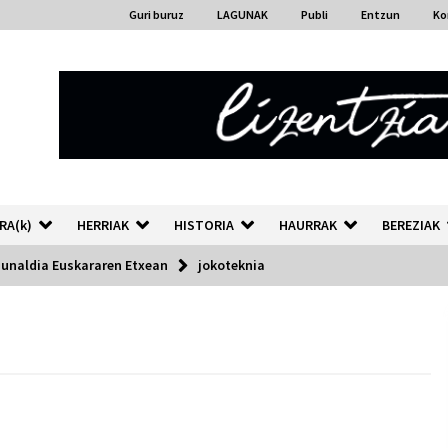
Guri buruz
LAGUNAK
Publi
Entzun
Ko
RA(k)
HERRIAK
HISTORIA
HAURRAK
BEREZIAK
dunaldia Euskararen Etxean
jokoteknia
“Hiztegi bat” Gorka Urbizuk
idatzitako letren hiztegia
2026/07/23
Auzoportala : 1×04 Auzofoniak