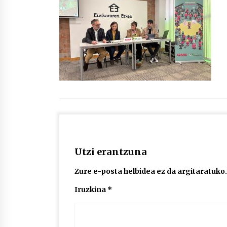
protagonista
2026/07/16
POTTO: San Pedro jaietako bertso-
saioa
2026/07/09
Auritz Iñurrietaren margoak
ikusgai Uribitarte40 aretoan
2026/07/03
Utzi erantzuna
Zure e-posta helbidea ez da argitaratuko.
Iruzkina
*