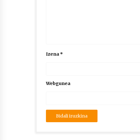
Izena
*
Webgunea