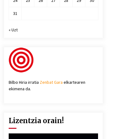
24
25
26
27
28
29
30
31
« Uzt
Bilbo Hiria irratia
Zenbat Gara
elkartearen
ekimena da.
Lizentzia orain!