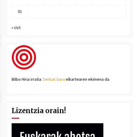
31
« Uzt
Bilbo Hiria irratia
Zenbat Gara
elkartearen ekimena da.
Lizentzia orain!