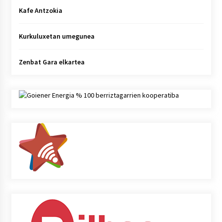
Kafe Antzokia
Kurkuluxetan umegunea
Zenbat Gara elkartea