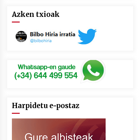
Azken txioak
Harpidetu e-postaz