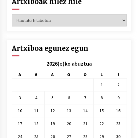
Artxiboak hilez hile
Artxiboak
hilez
hile
Artxiboa egunez egun
2026(e)ko abuztua
A
A
A
O
O
L
I
1
2
3
4
5
6
7
8
9
10
11
12
13
14
15
16
17
18
19
20
21
22
23
24
25
26
27
28
29
30