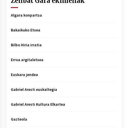
Zenbat Gara ekimenak
Algara konpartsa
Bakaikuko Etxea
Bilbo Hiria irratia
Erroa argitaletxea
Euskara jendea
Gabriel Aresti euskaltegia
Gabriel Aresti Kultura Elkartea
Gazteola