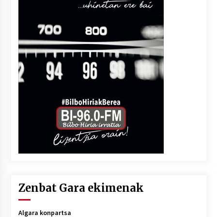
Zenbat Gara ekimenak
Algara konpartsa