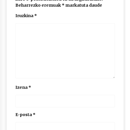
Beharrezko eremuak
*
markatuta daude
Iruzkina
*
POTTO: San Pedro jaietako bertso-saioa
2026/07/09
Larunbatean Plentziako Itsas Martxa ospatuko
da
2026/07/07
LIBURUEN ERREPUBLIKA TXIKIA: Hiragana akats
isil batekin dator beti
2026/07/07
Izena
*
Auritz Iñurrietaren margoak ikusgai
Uribitarte40 aretoan
2026/07/03
E-posta
*
SOINUGELA: Paul McCartney eta Ringo Starr-en
lan berriak