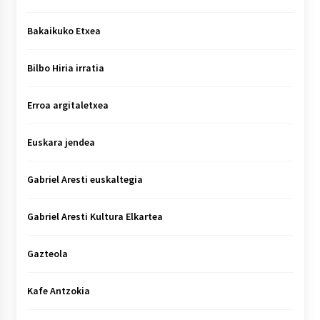
Bakaikuko Etxea
Bilbo Hiria irratia
Erroa argitaletxea
Euskara jendea
Gabriel Aresti euskaltegia
Gabriel Aresti Kultura Elkartea
Gazteola
Kafe Antzokia