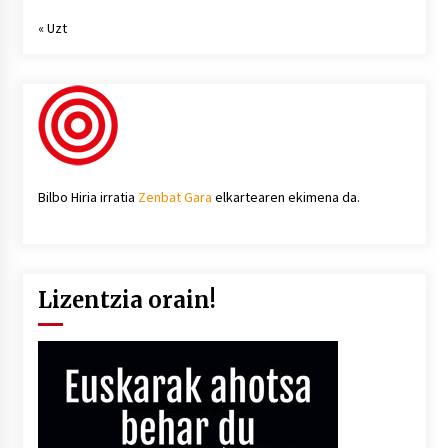
« Uzt
Bilbo Hiria irratia
Zenbat Gara
elkartearen ekimena da.
Lizentzia orain!