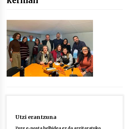
kerman
“Hiztegi bat” Gorka Urbizuk idatzitako letren
hiztegia
2026/07/23
Bakaikuko barnetegitik gazteek egindako saio
berezia
2026/07/16
Tuba eta bonbardinoaren astea, Bilboko
Kontserbatorioan protagonista
2026/07/16
Auzoportala : 1×04 Auzofoniak
2026/07/15
Utzi erantzuna
Gaur abitua da Bilbao bbk live jaialdia
2026/07/09
Zure e-posta helbidea ez da argitaratuko.