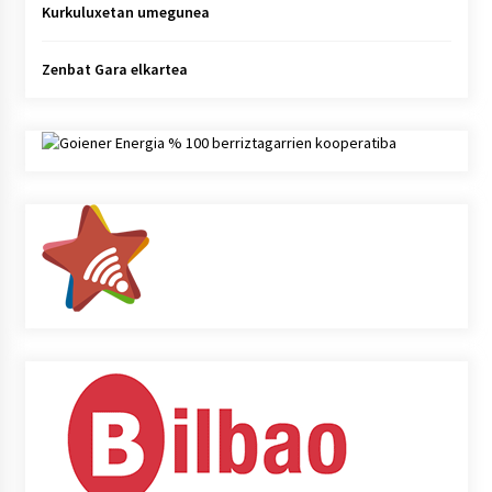
Kurkuluxetan umegunea
Zenbat Gara elkartea