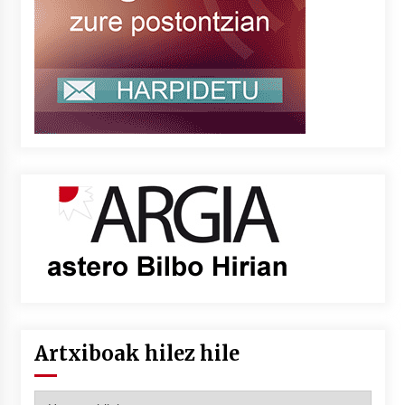
Artxiboak hilez hile
Artxiboak