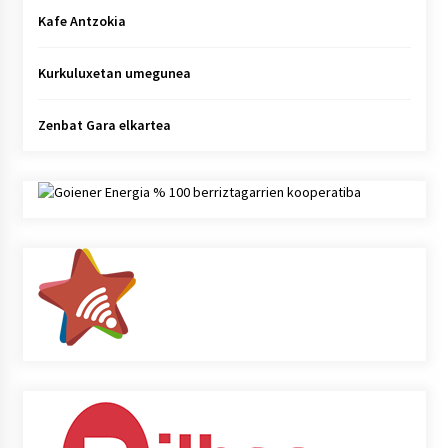
Kafe Antzokia
Kurkuluxetan umegunea
Zenbat Gara elkartea