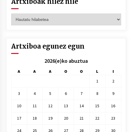
Artxiboak hilez hile
Artxiboak
hilez
hile
Artxiboa egunez egun
2026(e)ko abuztua
A
A
A
O
O
L
I
1
2
3
4
5
6
7
8
9
10
11
12
13
14
15
16
17
18
19
20
21
22
23
24
25
26
27
28
29
30