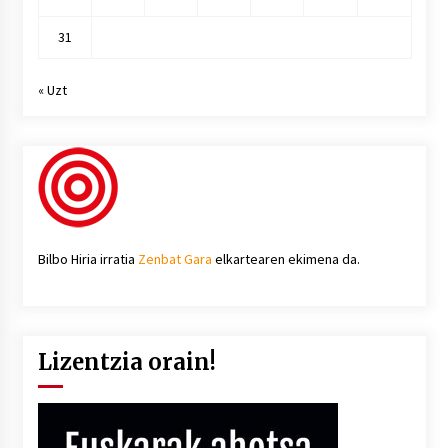
31
« Uzt
Bilbo Hiria irratia
Zenbat Gara
elkartearen ekimena da.
Lizentzia orain!