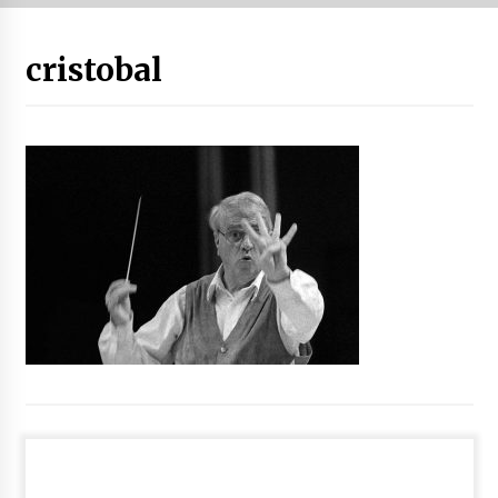
“Hiztegi bat” Gorka Urbizuk idatzitako letren
cristobal
hiztegia
2026/07/23
Bakaikuko barnetegitik gazteek egindako saio
berezia
2026/07/16
Tuba eta bonbardinoaren astea, Bilboko
Kontserbatorioan protagonista
2026/07/16
Auzoportala : 1×04 Auzofoniak
2026/07/15
Gaur abitua da Bilbao bbk live jaialdia
2026/07/09