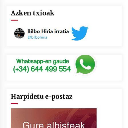
Azken txioak
Harpidetu e-postaz