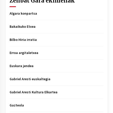
Zenbat Gara ekimenak
Algara konpartsa
Bakaikuko Etxea
Bilbo Hiria irratia
Erroa argitaletxea
Euskara jendea
Gabriel Aresti euskaltegia
Gabriel Aresti Kultura Elkartea
Gazteola