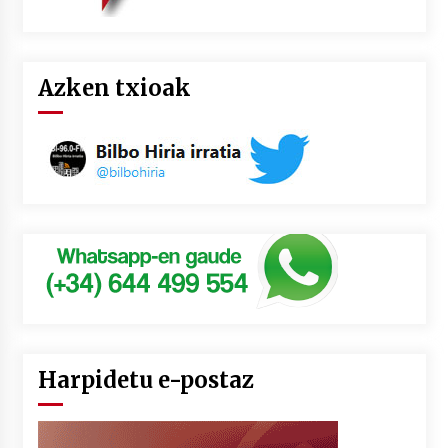
Azken txioak
Harpidetu e-postaz