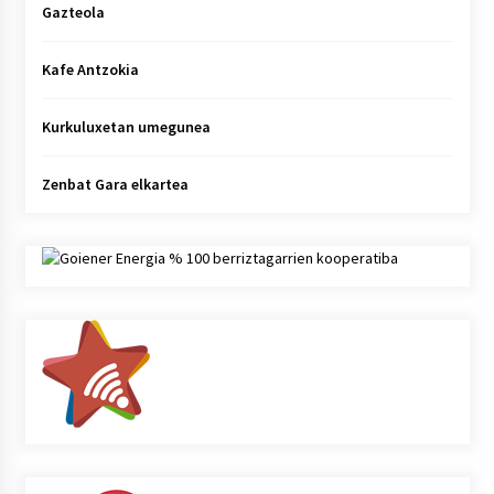
Gazteola
Kafe Antzokia
Kurkuluxetan umegunea
Zenbat Gara elkartea