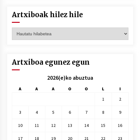
Artxiboak hilez hile
Artxiboak
hilez
hile
Artxiboa egunez egun
2026(e)ko abuztua
A
A
A
O
O
L
I
1
2
3
4
5
6
7
8
9
10
11
12
13
14
15
16
17
18
19
20
21
22
23