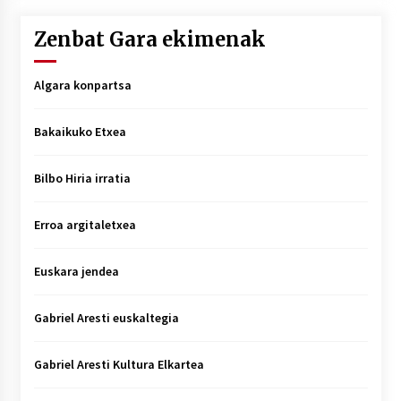
Zenbat Gara ekimenak
Algara konpartsa
Bakaikuko Etxea
Bilbo Hiria irratia
Erroa argitaletxea
Euskara jendea
Gabriel Aresti euskaltegia
Gabriel Aresti Kultura Elkartea