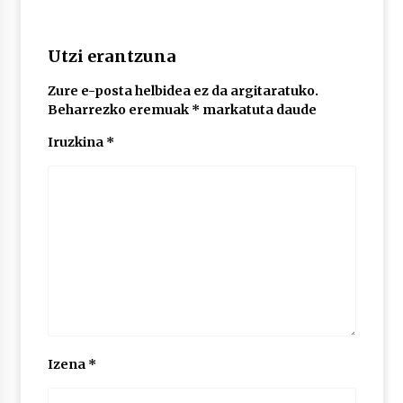
POTTO: San Pedro jaietako bertso-saioa
Utzi erantzuna
2026/07/09
Zure e-posta helbidea ez da argitaratuko.
Beharrezko eremuak
*
markatuta daude
Larunbatean Plentziako Itsas Martxa ospatuko
Iruzkina
*
da
2026/07/07
LIBURUEN ERREPUBLIKA TXIKIA: Hiragana akats
isil batekin dator beti
2026/07/07
Auritz Iñurrietaren margoak ikusgai
Uribitarte40 aretoan
2026/07/03
Izena
*
SOINUGELA: Paul McCartney eta Ringo Starr-en
lan berriak