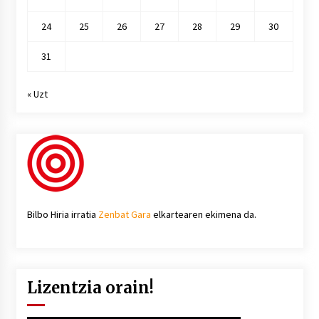
24
25
26
27
28
29
30
31
« Uzt
Bilbo Hiria irratia
Zenbat Gara
elkartearen ekimena da.
Lizentzia orain!