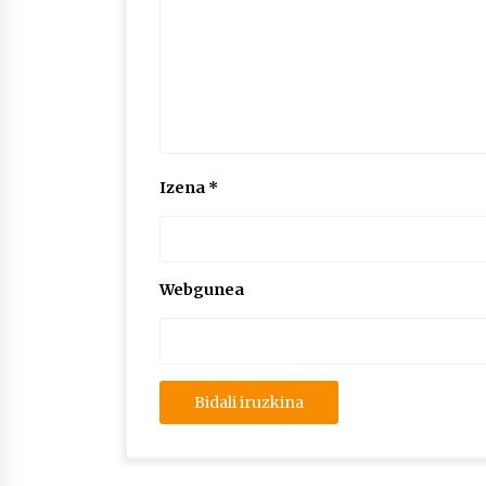
Izena
*
Webgunea