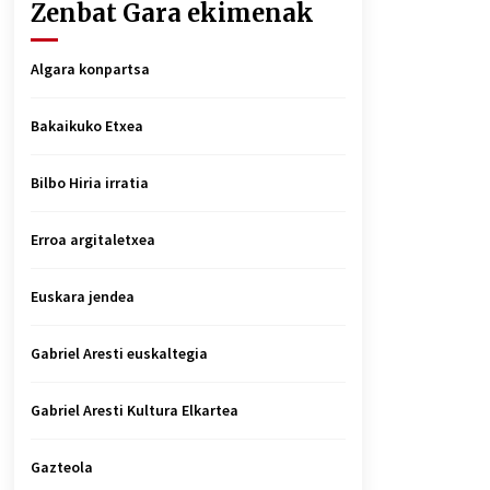
Zenbat Gara ekimenak
Algara konpartsa
Bakaikuko Etxea
Bilbo Hiria irratia
Erroa argitaletxea
Euskara jendea
Gabriel Aresti euskaltegia
Gabriel Aresti Kultura Elkartea
Gazteola