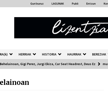
Guri buruz
LAGUNAK
Publi
Entzun
Ko
RA(k)
HERRIAK
HISTORIA
HAURRAK
BEREZIAK
Behelainoan, Gigi Perez, Jurgi Ekiza, Car Seat Headrest, Deus Ez
mus
elainoan
“Hiztegi bat” Gorka Urbizuk
idatzitako letren hiztegia
2026/07/23
Auzoportala : 1×04 Auzofoniak