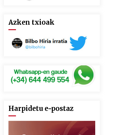
Azken txioak
Harpidetu e-postaz