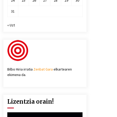
24
25
26
27
28
29
30
31
« Uzt
Bilbo Hiria irratia
Zenbat Gara
elkartearen
ekimena da.
Lizentzia orain!