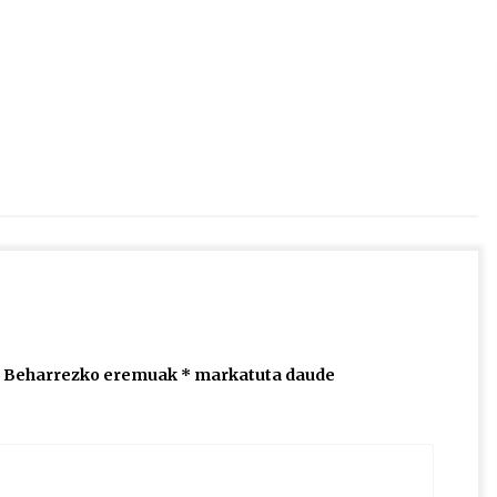
2026/07/15
Larunbatean Plentziako Itsas
Martxa ospatuko da
2026/07/07
SOINUGELA: Paul McCartney eta
Ringo Starr-en lan berriak
2026/07/03
Beharrezko eremuak
*
markatuta daude