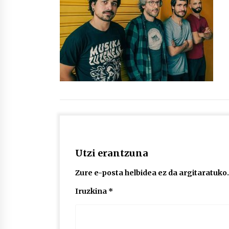
protagonista
2026/07/16
POTTO: San Pedro jaietako bertso-
saioa
2026/07/09
Auritz Iñurrietaren margoak
ikusgai Uribitarte40 aretoan
2026/07/03
Utzi erantzuna
Zure e-posta helbidea ez da argitaratuko.
Iruzkina
*