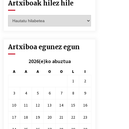
Artxiboak hilez hile
Artxiboak
hilez
hile
Artxiboa egunez egun
2026(e)ko abuztua
A
A
A
O
O
L
I
1
2
3
4
5
6
7
8
9
10
11
12
13
14
15
16
17
18
19
20
21
22
23