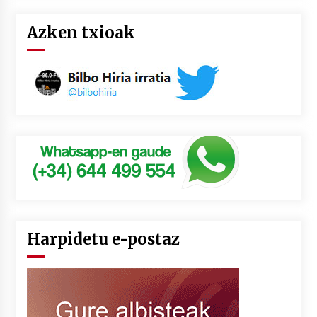
Azken txioak
Harpidetu e-postaz