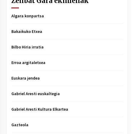
Zenbat Gara ekimenak
Algara konpartsa
Bakaikuko Etxea
Bilbo Hiria irratia
Erroa argitaletxea
Euskara jendea
Gabriel Aresti euskaltegia
Gabriel Aresti Kultura Elkartea
Gazteola