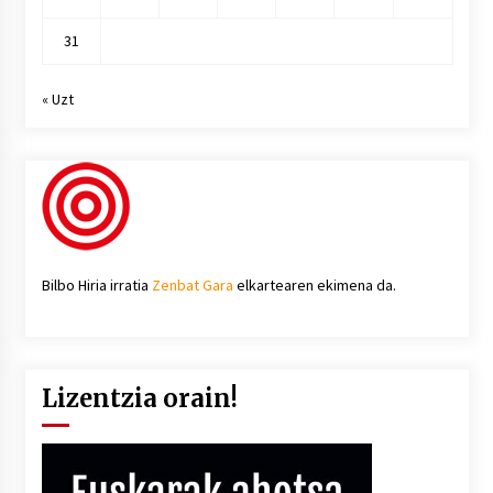
31
« Uzt
Bilbo Hiria irratia
Zenbat Gara
elkartearen ekimena da.
Lizentzia orain!