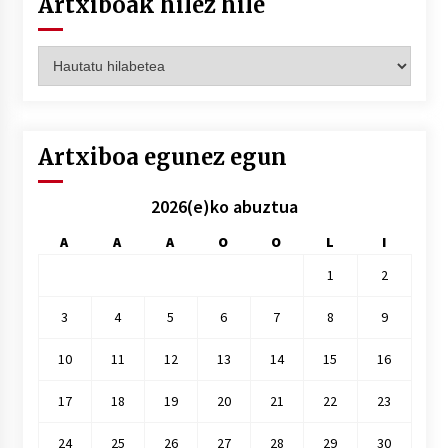
Artxiboak hilez hile
Artxiboak
hilez
hile
Artxiboa egunez egun
2026(e)ko abuztua
A
A
A
O
O
L
I
1
2
3
4
5
6
7
8
9
10
11
12
13
14
15
16
17
18
19
20
21
22
23
24
25
26
27
28
29
30