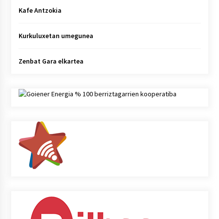
Kafe Antzokia
Kurkuluxetan umegunea
Zenbat Gara elkartea