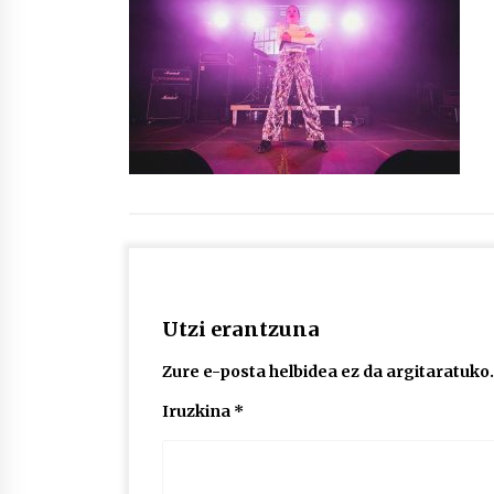
protagonista
2026/07/16
POTTO: San Pedro jaietako bertso-
saioa
2026/07/09
Auritz Iñurrietaren margoak
ikusgai Uribitarte40 aretoan
2026/07/03
Utzi erantzuna
Zure e-posta helbidea ez da argitaratuko.
Iruzkina
*