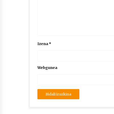
Izena
*
Webgunea