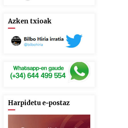
Azken txioak
Harpidetu e-postaz