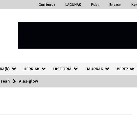
Guri buruz
LAGUNAK
Publi
Entzun
Ko
RA(k)
HERRIAK
HISTORIA
HAURRAK
BEREZIAK
asean
Alas-glow
“Hiztegi bat” Gorka Urbizuk
idatzitako letren hiztegia
2026/07/23
Auzoportala : 1×04 Auzofoniak