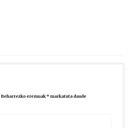
2026/07/15
Larunbatean Plentziako Itsas
Martxa ospatuko da
2026/07/07
SOINUGELA: Paul McCartney eta
Ringo Starr-en lan berriak
2026/07/03
Beharrezko eremuak
*
markatuta daude