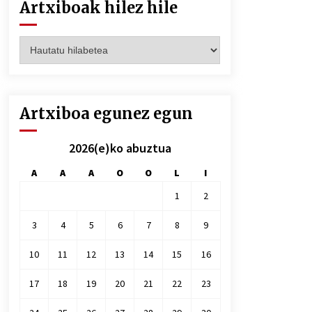
Artxiboak hilez hile
Artxiboak
hilez
hile
Artxiboa egunez egun
2026(e)ko abuztua
A
A
A
O
O
L
I
1
2
3
4
5
6
7
8
9
10
11
12
13
14
15
16
17
18
19
20
21
22
23