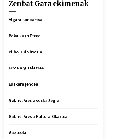
Zenbat Gara ekimenak
Algara konpartsa
Bakaikuko Etxea
Bilbo Hiria irratia
Erroa argitaletxea
Euskara jendea
Gabriel Aresti euskaltegia
Gabriel Aresti Kultura Elkartea
Gazteola