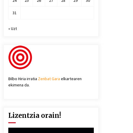
24
25
26
27
28
29
30
31
« Uzt
Bilbo Hiria irratia
Zenbat Gara
elkartearen
ekimena da.
Lizentzia orain!