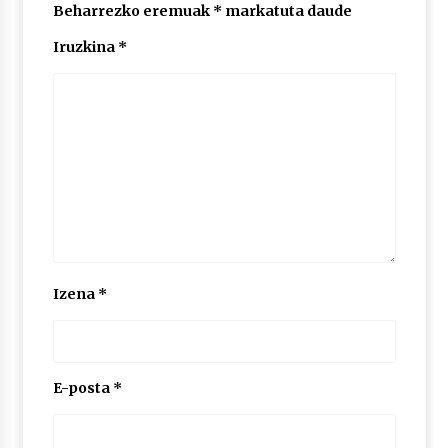
Beharrezko eremuak
*
markatuta daude
Iruzkina
*
POTTO: San Pedro jaietako bertso-saioa
2026/07/09
Larunbatean Plentziako Itsas Martxa ospatuko
da
2026/07/07
LIBURUEN ERREPUBLIKA TXIKIA: Hiragana akats
isil batekin dator beti
2026/07/07
Izena
*
Auritz Iñurrietaren margoak ikusgai
Uribitarte40 aretoan
2026/07/03
E-posta
*
SOINUGELA: Paul McCartney eta Ringo Starr-en
lan berriak