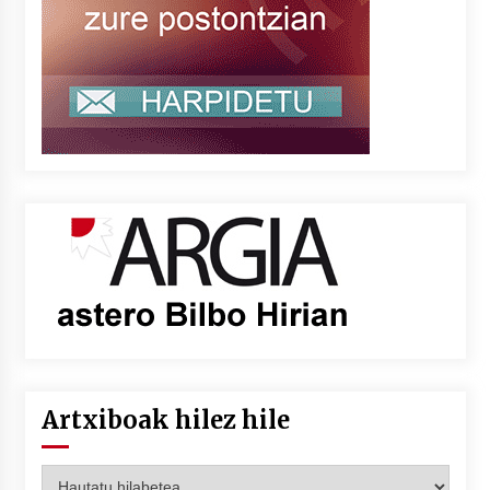
Artxiboak hilez hile
Artxiboak