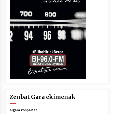
Zenbat Gara ekimenak
Algara konpartsa