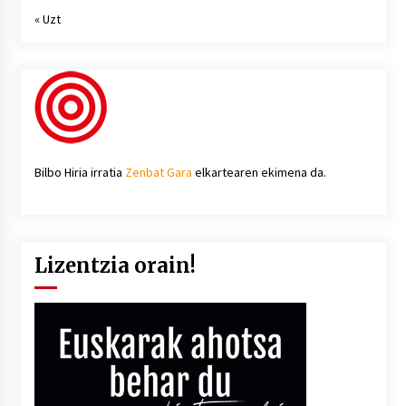
« Uzt
Bilbo Hiria irratia
Zenbat Gara
elkartearen ekimena da.
Lizentzia orain!