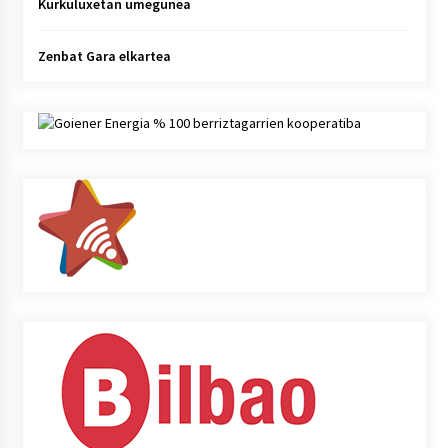
Kurkuluxetan umegunea
Zenbat Gara elkartea