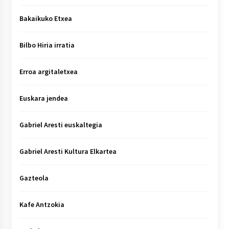
Bakaikuko Etxea
Bilbo Hiria irratia
Erroa argitaletxea
Euskara jendea
Gabriel Aresti euskaltegia
Gabriel Aresti Kultura Elkartea
Gazteola
Kafe Antzokia