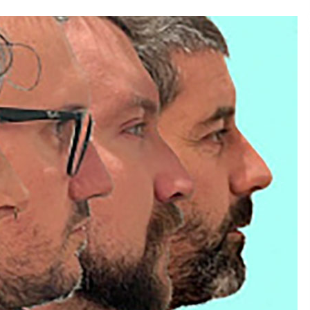
2026/07/15
Larunbatean Plentziako Itsas
Martxa ospatuko da
2026/07/07
SOINUGELA: Paul McCartney eta
Ringo Starr-en lan berriak
2026/07/03