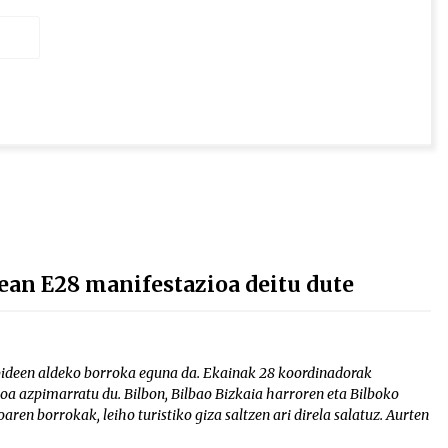
pean E28 manifestazioa deitu dute
ideen aldeko borroka eguna da. Ekainak 28 koordinadorak
koa azpimarratu du. Bilbon, Bilbao Bizkaia harroren eta Bilboko
aren borrokak, leiho turistiko giza saltzen ari direla salatuz. Aurten