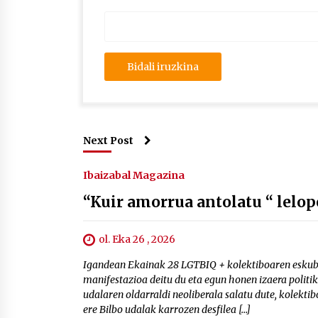
Next Post
Ibaizabal Magazina
“Kuir amorrua antolatu “ lelo
ol. Eka 26 , 2026
Igandean Ekainak 28 LGTBIQ + kolektiboaren eskub
manifestazioa deitu du eta egun honen izaera politi
udalaren oldarraldi neoliberala salatu dute, kolektibo
ere Bilbo udalak karrozen desfilea […]