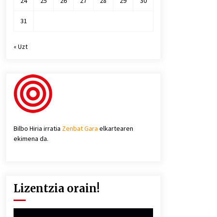
24
25
26
27
28
29
30
31
« Uzt
Bilbo Hiria irratia
Zenbat Gara
elkartearen
ekimena da.
Lizentzia orain!