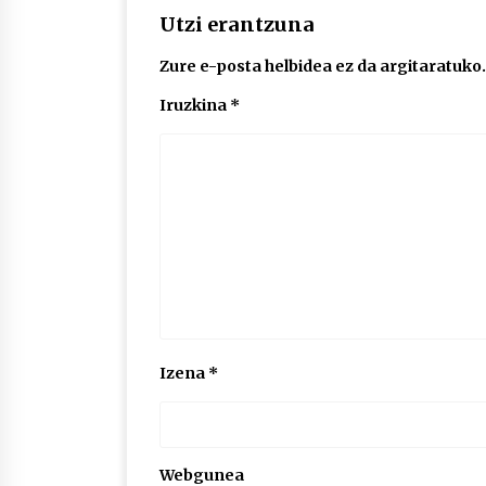
Utzi erantzuna
Zure e-posta helbidea ez da argitaratuko.
Iruzkina
*
Izena
*
Webgunea