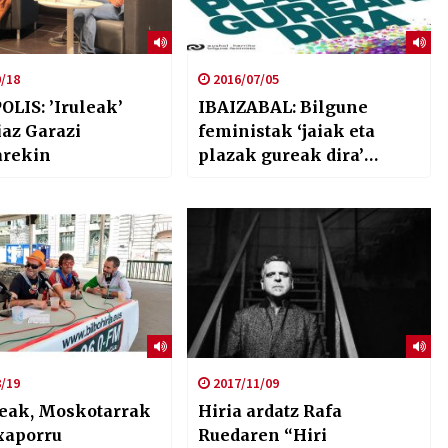
/18
2016/07/05
OLIS: ’Iruleak’
IBAIZABAL: Bilgune
az Garazi
feministak ‘jaiak eta
arekin
plazak gureak dira’
gogora ekarri du
/19
2017/11/09
leak, Moskotarrak
Hiria ardatz Rafa
txaporru
Ruedaren “Hiri