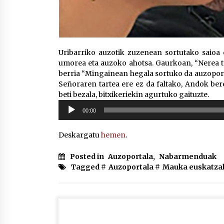
Uribarriko auzotik zuzenean sortutako saioa 
umorea eta auzoko ahotsa. Gaurkoan, “Nerea t
berria “Mingainean hegala sortuko da auzoport
Señoraren tartea ere ez da faltako, Andok be
beti bezala, bitxikeriekin agurtuko gaituzte.
Soinu
00:00
erreproduzigailua
Deskargatu
hemen
.
Posted in
Auzoportala
,
Nabarmenduak
Tagged #
Auzoportala
#
Mauka euskatza