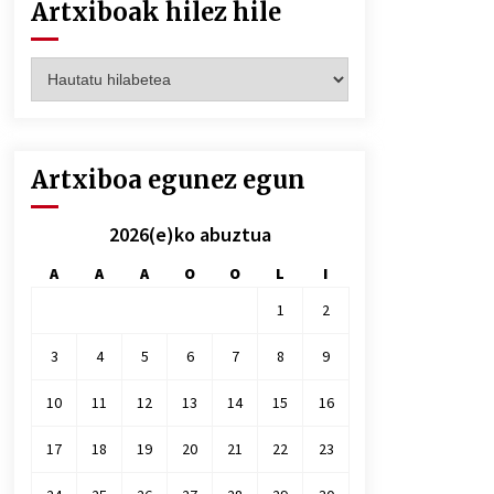
Artxiboak hilez hile
Artxiboak
hilez
hile
Artxiboa egunez egun
2026(e)ko abuztua
A
A
A
O
O
L
I
1
2
3
4
5
6
7
8
9
10
11
12
13
14
15
16
17
18
19
20
21
22
23