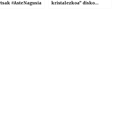
tsak #AsteNagusia
kristalezkoa” disko
berrian