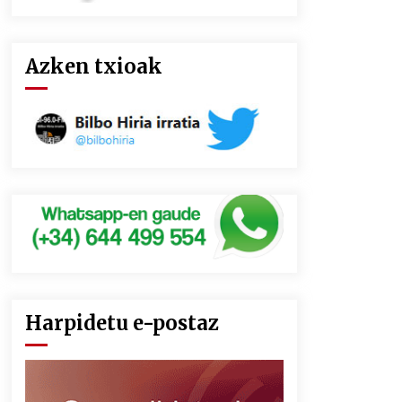
Azken txioak
Harpidetu e-postaz