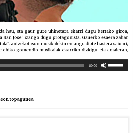
da hau, eta gaur gure uhinetara ekarri dugu bertako giroa,
a San Jose” izango dugu protagonista. Gauerko esaera zahar
ala”: antzekotasun musikalekin emango diote hasiera saioari,
re ohiko gomendio musikalak ekarriko dizkigu, eta amaieran,
Erabili
00:00
gora/behera
gezi-
teklak
bolumena
igotzeko
leon topagunea
edo
jaisteko.