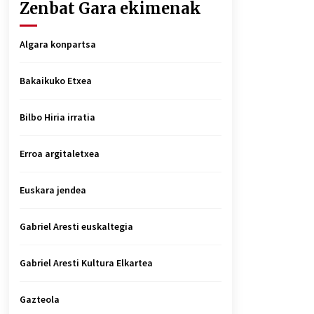
Zenbat Gara ekimenak
Algara konpartsa
Bakaikuko Etxea
Bilbo Hiria irratia
Erroa argitaletxea
Euskara jendea
Gabriel Aresti euskaltegia
Gabriel Aresti Kultura Elkartea
Gazteola