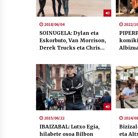
2018/06/04
2022/10
SOINUGELA: Dylan eta
PIPERP
Eskorbuto, Van Morrison,
komiki
Derek Trucks eta Chris
Albizu
Smither
2015/06/22
2024/08
IBAIZABAL: Lutxo Egia,
Biziza
hilabete osoa Bilbon
eta Al