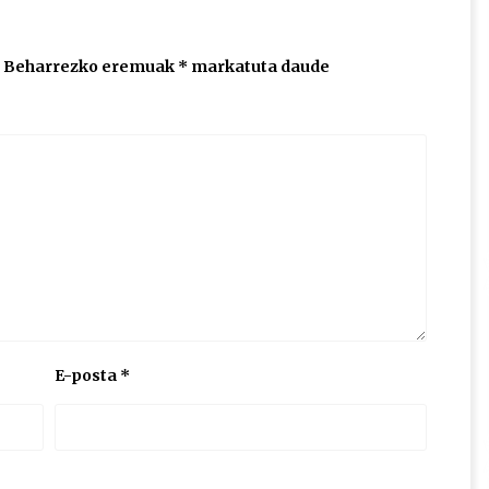
Beharrezko eremuak
*
markatuta daude
E-posta
*