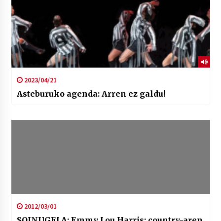
2023/04/21
Asteburuko agenda: Arren ez galdu!
2012/03/01
SOINUGELA: Emmy Lou Harris: country-aren