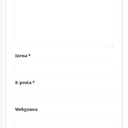
2026/07/03
MUSIBLA #297: Bide, Boards Of Canada, Somak,
Tiga, Twisted Teens, Underscores, Habia
2026/07/02
Izena
*
E-posta
*
Webgunea