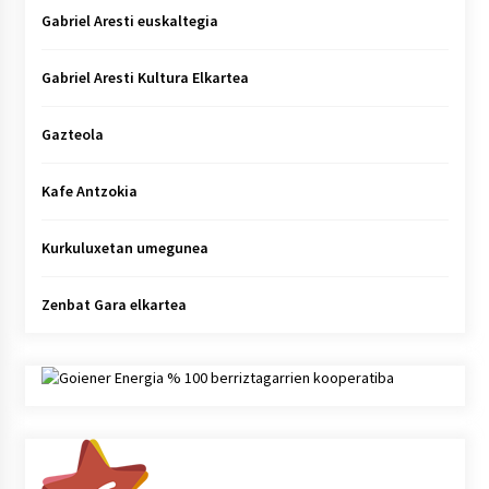
Gabriel Aresti euskaltegia
Gabriel Aresti Kultura Elkartea
Gazteola
Kafe Antzokia
Kurkuluxetan umegunea
Zenbat Gara elkartea