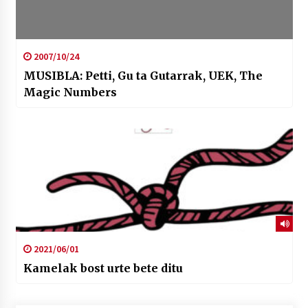
2007/10/24
MUSIBLA: Petti, Gu ta Gutarrak, UEK, The
Magic Numbers
2021/06/01
Kamelak bost urte bete ditu