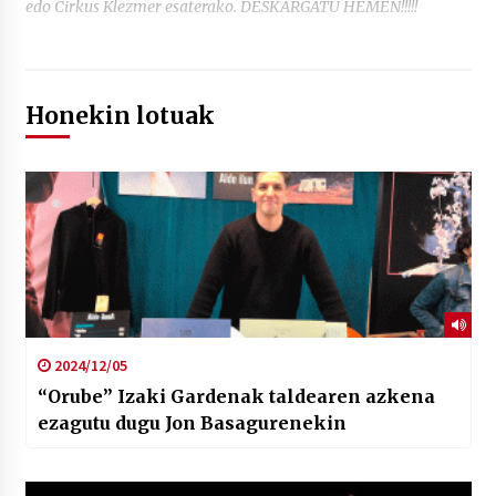
edo Cirkus Klezmer esaterako. DESKARGATU HEMEN!!!!!
Honekin lotuak
2024/12/05
“Orube” Izaki Gardenak taldearen azkena
ezagutu dugu Jon Basagurenekin