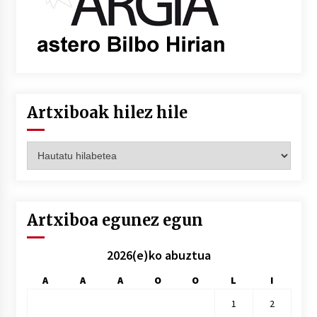
Artxiboak hilez hile
Artxiboak
hilez
hile
Artxiboa egunez egun
2026(e)ko abuztua
A
A
A
O
O
L
I
1
2