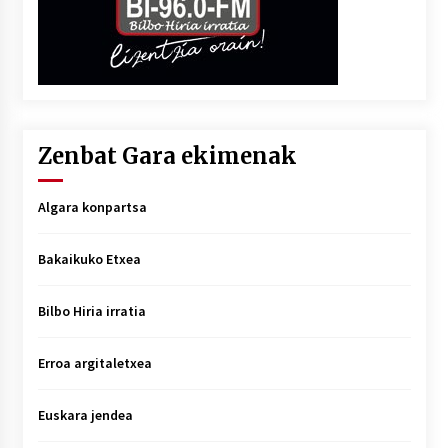
Zenbat Gara ekimenak
Algara konpartsa
Bakaikuko Etxea
Bilbo Hiria irratia
Erroa argitaletxea
Euskara jendea