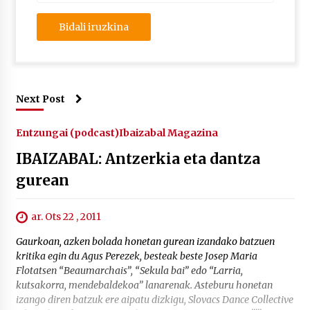
Next Post
Entzungai (podcast)
Ibaizabal Magazina
IBAIZABAL: Antzerkia eta dantza
gurean
ar. Ots 22 , 2011
Gaurkoan, azken bolada honetan gurean izandako batzuen
kritika egin du Agus Perezek, besteak beste Josep Maria
Flotatsen “Beaumarchais”, “Sekula bai” edo “Larria,
kutsakorra, mendebaldekoa” lanarenak. Asteburu honetan
izango diren batzuk ere aipatu dizkigu, Slovacs Dance Collective