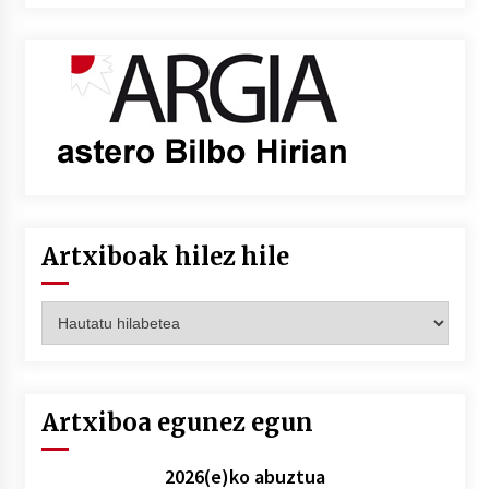
Artxiboak hilez hile
Artxiboak
hilez
hile
Artxiboa egunez egun
2026(e)ko abuztua