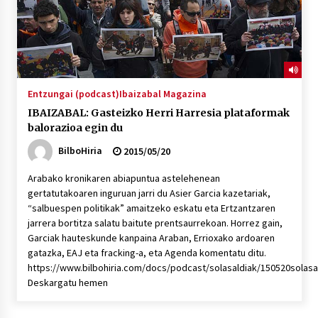
Entzungai (podcast)
Ibaizabal Magazina
IBAIZABAL: Gasteizko Herri Harresia plataformak
balorazioa egin du
BilboHiria
2015/05/20
Arabako kronikaren abiapuntua astelehenean
gertatutakoaren inguruan jarri du Asier Garcia kazetariak,
“salbuespen politikak” amaitzeko eskatu eta Ertzantzaren
jarrera bortitza salatu baitute prentsaurrekoan. Horrez gain,
Garciak hauteskunde kanpaina Araban, Errioxako ardoaren
gatazka, EAJ eta fracking-a, eta Agenda komentatu ditu.
https://www.bilbohiria.com/docs/podcast/solasaldiak/150520solasa
Deskargatu hemen