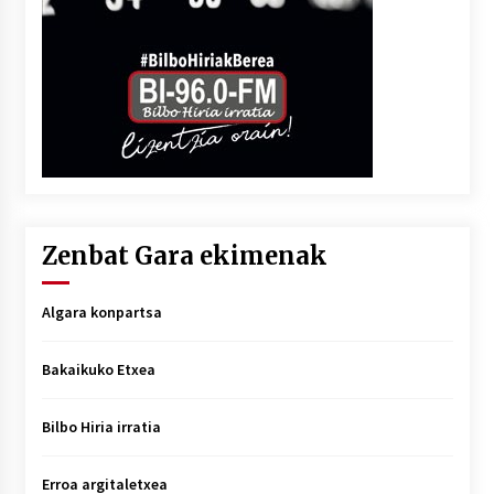
Zenbat Gara ekimenak
Algara konpartsa
Bakaikuko Etxea
Bilbo Hiria irratia
Erroa argitaletxea