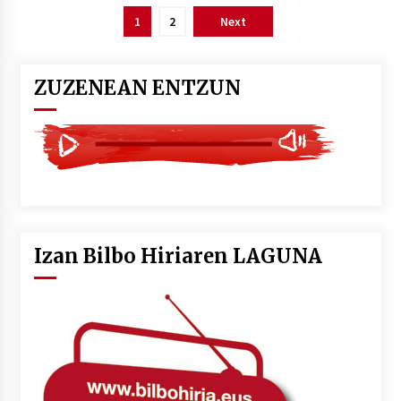
Posts
1
2
Next
pagination
ZUZENEAN ENTZUN
Izan Bilbo Hiriaren LAGUNA