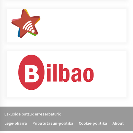
Eskubide batzuk erreserbaturik
Lege-oharra
Pribatutasun-politika
Cookie-politika
About