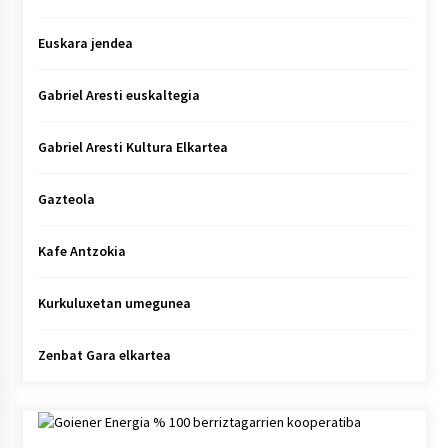
Euskara jendea
Gabriel Aresti euskaltegia
Gabriel Aresti Kultura Elkartea
Gazteola
Kafe Antzokia
Kurkuluxetan umegunea
Zenbat Gara elkartea