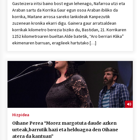
Gasteizera iritsi baino bost egun lehenago, Nafarroa utzi eta
Araban sartu da Korrika.Gaur egun osoa Araban ibiliko da
korrika, Maitane arrosa sareko lankideak Kanpezutik
zuzenean kronika ekarri digu. Gainera gaur arratsaldean
korrikak kilometro berezia biziko du, Bastidan, 21. Korrikaren
1252 kilometroaren bueltan.Alde batetik, “Aro berriari Klika”
ekimenaren barruan, eragileek hartutako […]
Hizpidea
Oihane Perea “Morez margotuta daude azken
urteak,barrutik hazi eta helduagoa den Oihane
atera da kantuan”