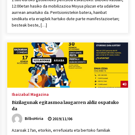
12:00etan hasiko da mobilizazioa Moyua plazan eta udaletxe
aurrean amaituko da. Pentsionistekin batera, hainbat
sindikatu eta eragilek hartuko dute parte manifestazioetan;
besteak beste, […]
Ibaizabal Magazina
Bizilagunak egitasmoa laugarren aldiz ospatuko
da
BilboHiria
2019/11/06
Azaroak 17an, etorkin, errefuxiatu eta bertoko familiak