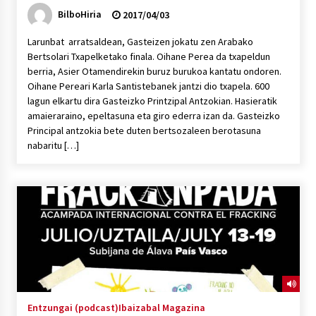
BilboHiria
2017/04/03
Larunbat arratsaldean, Gasteizen jokatu zen Arabako
Bertsolari Txapelketako finala. Oihane Perea da txapeldun
berria, Asier Otamendirekin buruz burukoa kantatu ondoren.
Oihane Pereari Karla Santistebanek jantzi dio txapela. 600
lagun elkartu dira Gasteizko Printzipal Antzokian. Hasieratik
amaieraraino, epeltasuna eta giro ederra izan da. Gasteizko
Principal antzokia bete duten bertsozaleen berotasuna
nabaritu […]
Entzungai (podcast)
Ibaizabal Magazina