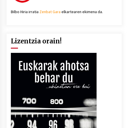
Bilbo Hiria irratia
Zenbat Gara
elkartearen ekimena da.
Lizentzia orain!