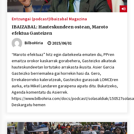
Entzungai (podcast)
Ibaizabal Magazina
IBAIZABAL: Hauteskundeen ostean, Maroto
efektua Gasteizen
BilboHiria
2015/06/01
“Maroto efektuaz” hitz egin daitekeela ematen du, PPren
emaitza orokor kaskarrak gorabehera, Gasteizko alkateak
hauteskundeetan lortutako arrakasta ikusita. Asier Garcia
Gasteizko berriemailea gai horrekin hasi da. Gero,
Errekaleorreko kaleratzeak, Gasteizko gurasoak LOMCEren
aurka, eta Mikel Landaren garaipena aipatu ditu. Bukatzeko,
Agenda komentatu du Asierrek.
https://www.bilbohiria.com/docs/podcast/solasaldiak/150527solasa
Deskargatu hemen