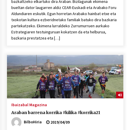
bazkaltzeko elkartuko dira Araban. Bizilagunak ekimena
bueltan dator laugarren aldiz CEAR-Euskadi eta Arabako Foru
Aldundiaren eskutik. Egun horretan Arabako hainbat etxe eta
txokotan kultura ezberidnetako familiak batuko dira bazkaria
partekatzeko. Ekimena lurraldeko Zurrumurruen aurkako
Estrategiaren testuinguruan kokatzen da eta helburua,
bazkaria prestatzea eta […]
Ibaizabal Magazina
Araban barrena korrika #kilika #korrika21
BilboHiria
2019/04/09