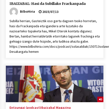
IBAIZABAL: Hasi da Subillako Frackanpada
BilboHiria
2015/07/13
Subilla herrian, Gasteiztik oso gertu dagoen txoko horretan,
hasi da Frackanpada eta igandera arte luzatuko da
nazioarteko topaketa hau, Mikel Oterok kontatu digunez.
Bertan, hainbat herrialdetatik etorritako lagunek frackinga eta
gehiago izango dute hizpide, arlo ludikoa ahaztu gabe.
https://www.bilbohiria.com/docs/podcast/solasaldiak/150713solaw
Desakargatu hemen
Entzungai (podcast)
Ibaizabal Magazina