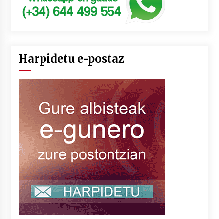
Harpidetu e-postaz