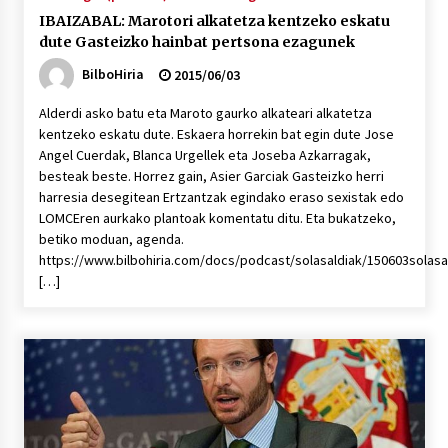
IBAIZABAL: Marotori alkatetza kentzeko eskatu
dute Gasteizko hainbat pertsona ezagunek
BilboHiria
2015/06/03
Alderdi asko batu eta Maroto gaurko alkateari alkatetza
kentzeko eskatu dute. Eskaera horrekin bat egin dute Jose
Angel Cuerdak, Blanca Urgellek eta Joseba Azkarragak,
besteak beste. Horrez gain, Asier Garciak Gasteizko herri
harresia desegitean Ertzantzak egindako eraso sexistak edo
LOMCEren aurkako plantoak komentatu ditu. Eta bukatzeko,
betiko moduan, agenda.
https://www.bilbohiria.com/docs/podcast/solasaldiak/150603solasa
[…]