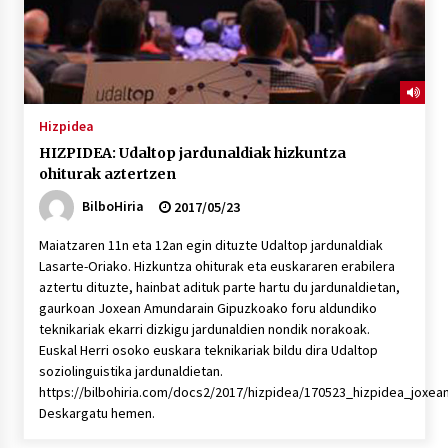
Hizpidea
HIZPIDEA: Udaltop jardunaldiak hizkuntza
ohiturak aztertzen
BilboHiria
2017/05/23
Maiatzaren 11n eta 12an egin dituzte Udaltop jardunaldiak
Lasarte-Oriako. Hizkuntza ohiturak eta euskararen erabilera
aztertu dituzte, hainbat adituk parte hartu du jardunaldietan,
gaurkoan Joxean Amundarain Gipuzkoako foru aldundiko
teknikariak ekarri dizkigu jardunaldien nondik norakoak.
Euskal Herri osoko euskara teknikariak bildu dira Udaltop
soziolinguistika jardunaldietan.
https://bilbohiria.com/docs2/2017/hizpidea/170523_hizpidea_joxe
Deskargatu hemen.