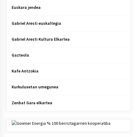
Euskara jendea
Gabriel Aresti euskaltegia
Gabriel Aresti Kultura Elkartea
Gazteola
Kafe Antzokia
Kurkuluxetan umegunea
Zenbat Gara elkartea