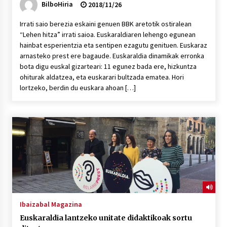
BilboHiria
2018/11/26
Irrati saio berezia eskaini genuen BBK aretotik ostiralean
“Lehen hitza” irrati saioa. Euskaraldiaren lehengo egunean
hainbat esperientzia eta sentipen ezagutu genituen. Euskaraz
arnasteko prest ere bagaude. Euskaraldia dinamikak erronka
bota digu euskal gizarteari: 11 egunez bada ere, hizkuntza
ohiturak aldatzea, eta euskarari bultzada ematea. Hori
lortzeko, berdin du euskara ahoan […]
Ibaizabal Magazina
Euskaraldia lantzeko unitate didaktikoak sortu