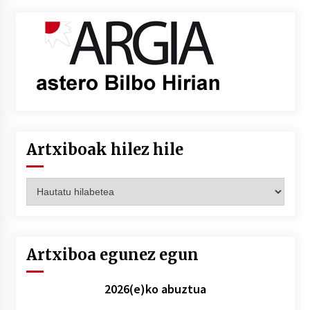
Artxiboak hilez hile
Artxiboak
hilez
hile
Artxiboa egunez egun
2026(e)ko abuztua