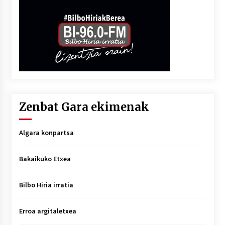
Zenbat Gara ekimenak
Algara konpartsa
Bakaikuko Etxea
Bilbo Hiria irratia
Erroa argitaletxea