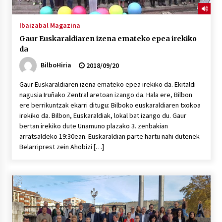
Ibaizabal Magazina
Gaur Euskaraldiaren izena emateko epea irekiko
da
BilboHiria
2018/09/20
Gaur Euskaraldiaren izena emateko epea irekiko da. Ekitaldi
nagusia Iruñako Zentral aretoan izango da. Hala ere, Bilbon
ere berrikuntzak ekarri ditugu: Bilboko euskaraldiaren txokoa
irekiko da. Bilbon, Euskaraldiak, lokal bat izango du. Gaur
bertan irekiko dute Unamuno plazako 3. zenbakian
arratsaldeko 19:30ean. Euskaraldian parte hartu nahi dutenek
Belarriprest zein Ahobizi […]