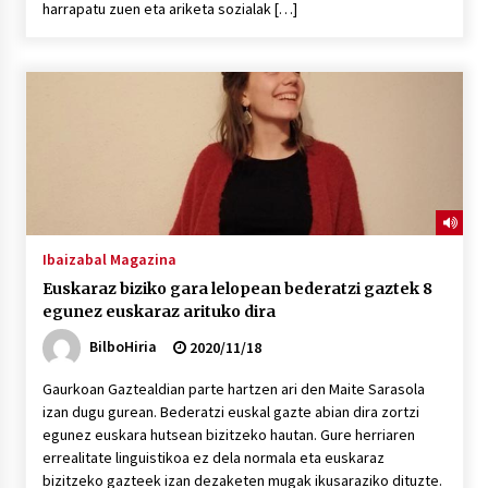
harrapatu zuen eta ariketa sozialak […]
POTTO: San Pedro jaietako bertso-saioa
2026/07/09
Larunbatean Plentziako Itsas Martxa ospatuko
da
2026/07/07
LIBURUEN ERREPUBLIKA TXIKIA: Hiragana akats
Ibaizabal Magazina
isil batekin dator beti
Euskaraz biziko gara lelopean bederatzi gaztek 8
2026/07/07
egunez euskaraz arituko dira
BilboHiria
2020/11/18
Auritz Iñurrietaren margoak ikusgai
Uribitarte40 aretoan
Gaurkoan Gaztealdian parte hartzen ari den Maite Sarasola
2026/07/03
izan dugu gurean. Bederatzi euskal gazte abian dira zortzi
egunez euskara hutsean bizitzeko hautan. Gure herriaren
SOINUGELA: Paul McCartney eta Ringo Starr-en
errealitate linguistikoa ez dela normala eta euskaraz
lan berriak
bizitzeko gazteek izan dezaketen mugak ikusaraziko dituzte.