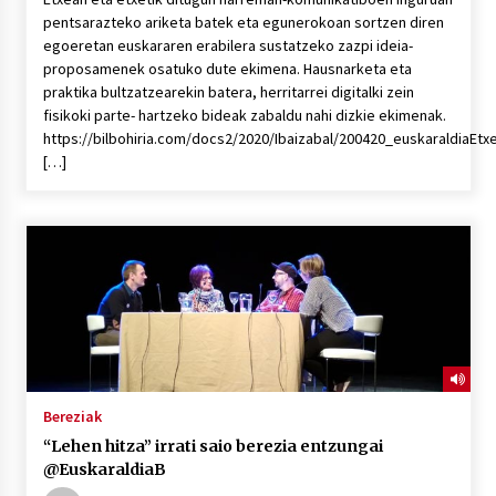
pentsarazteko ariketa batek eta egunerokoan sortzen diren
egoeretan euskararen erabilera sustatzeko zazpi ideia-
proposamenek osatuko dute ekimena. Hausnarketa eta
praktika bultzatzearekin batera, herritarrei digitalki zein
fisikoki parte- hartzeko bideak zabaldu nahi dizkie ekimenak.
https://bilbohiria.com/docs2/2020/Ibaizabal/200420_euskaraldiaEtx
[…]
Bereziak
“Lehen hitza” irrati saio berezia entzungai
@EuskaraldiaB