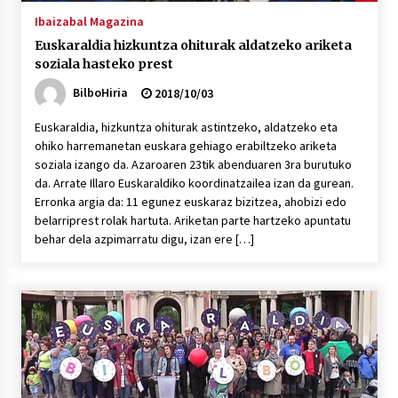
Ibaizabal Magazina
Euskaraldia hizkuntza ohiturak aldatzeko ariketa
soziala hasteko prest
BilboHiria
2018/10/03
Euskaraldia, hizkuntza ohiturak astintzeko, aldatzeko eta
ohiko harremanetan euskara gehiago erabiltzeko ariketa
soziala izango da. Azaroaren 23tik abenduaren 3ra burutuko
da. Arrate Illaro Euskaraldiko koordinatzailea izan da gurean.
Erronka argia da: 11 egunez euskaraz bizitzea, ahobizi edo
belarriprest rolak hartuta. Ariketan parte hartzeko apuntatu
behar dela azpimarratu digu, izan ere […]