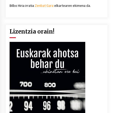
Bilbo Hiria irratia
Zenbat Gara
elkartearen ekimena da.
Lizentzia orain!