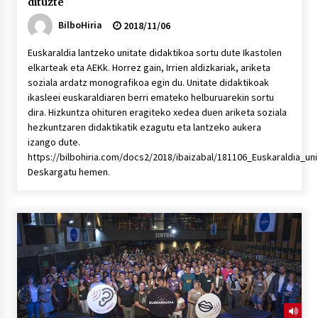
dituzte
BilboHiria
2018/11/06
Euskaraldia lantzeko unitate didaktikoa sortu dute Ikastolen
elkarteak eta AEKk. Horrez gain, Irrien aldizkariak, ariketa
soziala ardatz monografikoa egin du. Unitate didaktikoak
ikasleei euskaraldiaren berri emateko helburuarekin sortu
dira. Hizkuntza ohituren eragiteko xedea duen ariketa soziala
hezkuntzaren didaktikatik ezagutu eta lantzeko aukera
izango dute.
https://bilbohiria.com/docs2/2018/ibaizabal/181106_Euskaraldia_un
Deskargatu hemen.