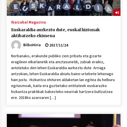
Ibaizabal Magazina
Euskaraldia aurkeztu dute, euskal hiztunak
aktibatzeko ekimena
BilboHiria
2017/11/24
Norbanako, erakunde publiko zein pribatu eta gizarte
eragileen elkarlanetik eta aniztasunetik, zubiak eraikiz,
antolatuko den lehen Euskaraldia aurkeztu dute Arriaga
antzokian, lehen Euskaraldia abiatu baino urtebete lehenago
hain justu. Hizkuntza ohituren aldaketan lan egitea du helburu
egitasmoak, baita era guztietako entitateek euskarazko
hizkuntza praktikak babesteko neurriak hartzera bultzatzea
ere. 2018ko azaroaren […]