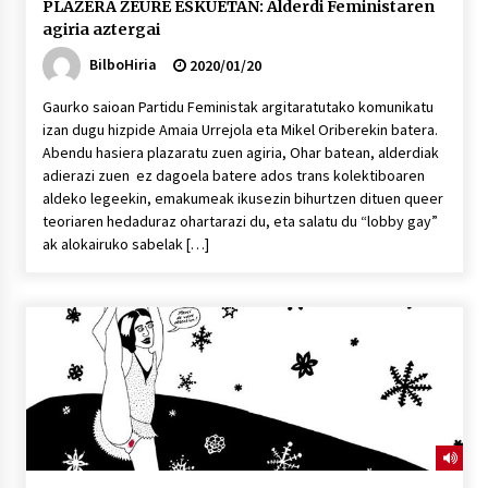
PLAZERA ZEURE ESKUETAN: Alderdi Feministaren
agiria aztergai
BilboHiria
2020/01/20
Gaurko saioan Partidu Feministak argitaratutako komunikatu
izan dugu hizpide Amaia Urrejola eta Mikel Oriberekin batera.
Abendu hasiera plazaratu zuen agiria, Ohar batean, alderdiak
adierazi zuen ez dagoela batere ados trans kolektiboaren
aldeko legeekin, emakumeak ikusezin bihurtzen dituen queer
teoriaren hedaduraz ohartarazi du, eta salatu du “lobby gay”
ak alokairuko sabelak […]