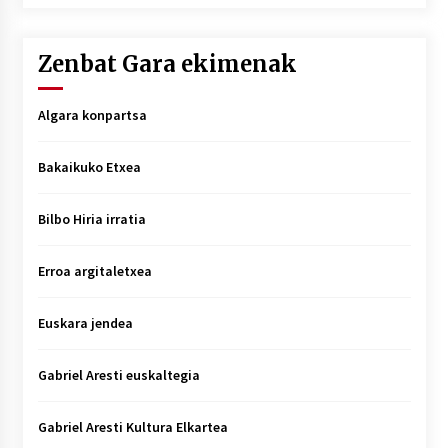
Zenbat Gara ekimenak
Algara konpartsa
Bakaikuko Etxea
Bilbo Hiria irratia
Erroa argitaletxea
Euskara jendea
Gabriel Aresti euskaltegia
Gabriel Aresti Kultura Elkartea