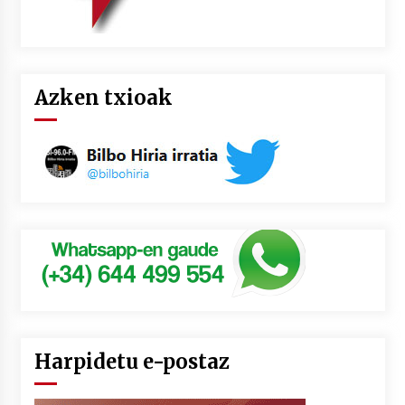
Azken txioak
Harpidetu e-postaz