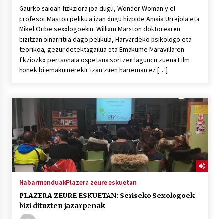
Gaurko saioan fizkziora joa dugu, Wonder Woman y el
profesor Maston pelikula izan dugu hizpide Amaia Urrejola eta
Mikel Oribe sexologoekin. William Marston doktorearen
bizitzan oinarritua dago pelikula, Harvardeko psikologo eta
teorikoa, gezur detektagailua eta Emakume Maravillaren
fikziozko pertsonaia ospetsua sortzen lagundu zuena.Film
honek bi emakumerekin izan zuen harreman ez […]
Nabarmenduak
Plazera zeure eskuetan
PLAZERA ZEURE ESKUETAN: Seriseko Sexologoek
bizi dituzten jazarpenak