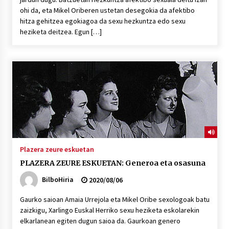
ohi da, eta Mikel Oriberen ustetan desegokia da afektibo
hitza gehitzea egokiagoa da sexu hezkuntza edo sexu
heziketa deitzea. Egun […]
Plazera zeure eskuetan
PLAZERA ZEURE ESKUETAN: Generoa eta osasuna
BilboHiria
2020/08/06
Gaurko saioan Amaia Urrejola eta Mikel Oribe sexologoak batu
zaizkigu, Xarlingo Euskal Herriko sexu heziketa eskolarekin
elkarlanean egiten dugun saioa da. Gaurkoan genero