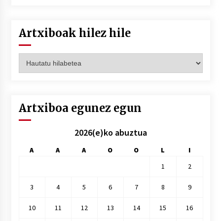
Artxiboak hilez hile
Artxiboak
hilez
hile
Artxiboa egunez egun
2026(e)ko abuztua
A
A
A
O
O
L
I
1
2
3
4
5
6
7
8
9
10
11
12
13
14
15
16