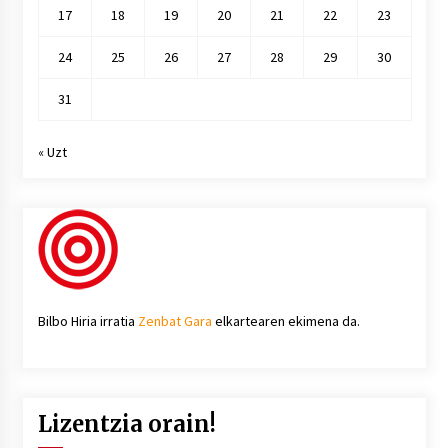
17
18
19
20
21
22
23
24
25
26
27
28
29
30
31
« Uzt
Bilbo Hiria irratia
Zenbat Gara
elkartearen ekimena da.
Lizentzia orain!