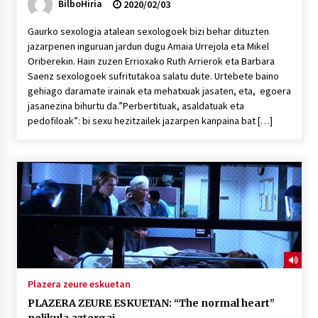
BilboHiria
2020/02/03
Gaurko sexologia atalean sexologoek bizi behar dituzten
jazarpenen inguruan jardun dugu Amaia Urrejola eta Mikel
Oriberekin. Hain zuzen Errioxako Ruth Arrierok eta Barbara
Saenz sexologoek sufritutakoa salatu dute. Urtebete baino
gehiago daramate irainak eta mehatxuak jasaten, eta, egoera
jasanezina bihurtu da.”Perbertituak, asaldatuak eta
pedofiloak”: bi sexu hezitzailek jazarpen kanpaina bat […]
Plazera zeure eskuetan
PLAZERA ZEURE ESKUETAN: “The normal heart”