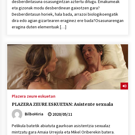
desberdintasuna osasungintzan aztertu ditugu. Emakumeak
eta gizonak modu desberdinean gaixotzen gara?
Desberdintasun horiek, hala bada, arrazoi biologikoengatik
dira edo agian gizartearen eraginez ere bada?Osasunarengan
eragina duten elementuak […]
Plazera zeure eskuetan
PLAZERA ZEURE ESKUETAN: Asistente sexuala
BilboHiria
2020/05/11
Pelikula batetik abiatuta gaurkoan asistentzia sexualaz
mintzatu gara Amaia Urrejola eta Mikel Oriberekin batera.