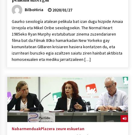
pelikula aztergai
BilboHiria
2020/01/27
Gaurko sexología atalean pelikula bat izan dugu hizpide Amaia
Urrejola eta Mikel Oribe sexologoekin. The Normal Heart
1985eko Ryan Murphy estatubatuar zinema zuzendariaren
filma bat da.Filmak 80ko hamarkadan New Yorkeko gay
komunitatean GIBaren krisiaren hasiera kontatzen du, eta
izurriteari buruzko egia azaltzen saiatu ziren hainbat aktibista
homosexualen eta mediku jarraitzaileen […]
Nabarmenduak
Plazera zeure eskuetan