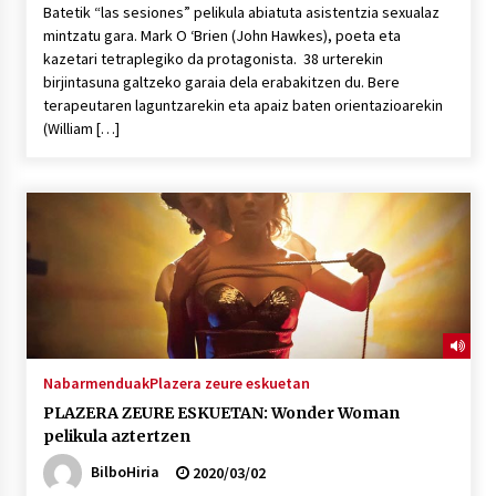
Batetik “las sesiones” pelikula abiatuta asistentzia sexualaz
mintzatu gara. Mark O ‘Brien (John Hawkes), poeta eta
kazetari tetraplegiko da protagonista. 38 urterekin
birjintasuna galtzeko garaia dela erabakitzen du. Bere
terapeutaren laguntzarekin eta apaiz baten orientazioarekin
(William […]
Nabarmenduak
Plazera zeure eskuetan
PLAZERA ZEURE ESKUETAN: Wonder Woman
pelikula aztertzen
BilboHiria
2020/03/02