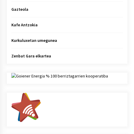
Gazteola
Kafe Antzokia
Kurkuluxetan umegunea
Zenbat Gara elkartea