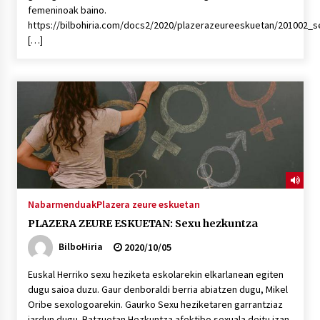
2026/07/03
femeninoak baino.
https://bilbohiria.com/docs2/2020/plazerazeureeskuetan/201002_se
[…]
MUSIBLA #297: Bide, Boards Of Canada, Somak,
Tiga, Twisted Teens, Underscores, Habia
2026/07/02
Nabarmenduak
Plazera zeure eskuetan
PLAZERA ZEURE ESKUETAN: Sexu hezkuntza
BilboHiria
2020/10/05
Euskal Herriko sexu heziketa eskolarekin elkarlanean egiten
dugu saioa duzu. Gaur denboraldi berria abiatzen dugu, Mikel
Oribe sexologoarekin. Gaurko Sexu heziketaren garrantziaz
jardun dugu. Batzuetan Hezkuntza afektibo sexuala deitu izan