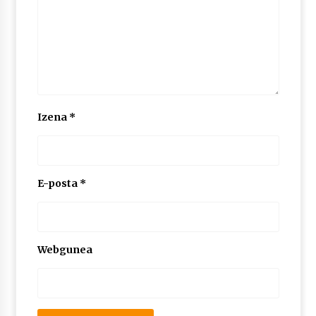
2026/07/03
MUSIBLA #297: Bide, Boards Of Canada, Somak,
Tiga, Twisted Teens, Underscores, Habia
2026/07/02
Izena
*
E-posta
*
Webgunea