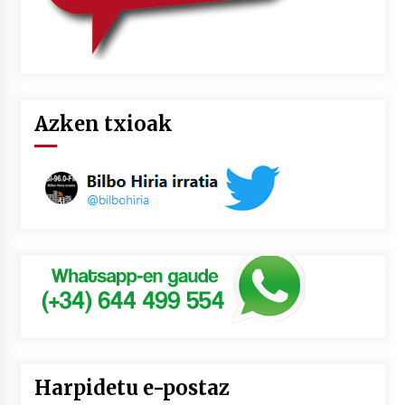
Azken txioak
Harpidetu e-postaz