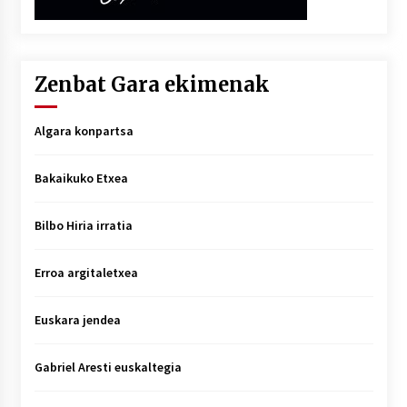
Zenbat Gara ekimenak
Algara konpartsa
Bakaikuko Etxea
Bilbo Hiria irratia
Erroa argitaletxea
Euskara jendea
Gabriel Aresti euskaltegia