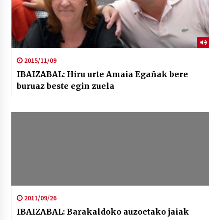
2015/11/09
IBAIZABAL: Hiru urte Amaia Egañak bere
buruaz beste egin zuela
2011/09/26
IBAIZABAL: Barakaldoko auzoetako jaiak