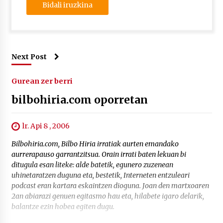
Next Post
Gurean zer berri
bilbohiria.com oporretan
lr. Api 8 , 2006
Bilbohiria.com, Bilbo Hiria irratiak aurten emandako
aurrerapauso garrantzitsua. Orain irrati baten lekuan bi
ditugula esan liteke: alde batetik, egunero zuzenean
uhinetaratzen duguna eta, bestetik, Interneten entzuleari
podcast eran kartara eskaintzen dioguna. Joan den martxoaren
2an abiarazi genuen egitasmo hau eta, hilabete igaro delarik,
balantze ezin hobea egiten dugu.