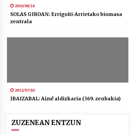
2010/06/16
SOLAS GIROAN: Errigoiti-Arrietako biomasa
zentrala
2012/07/03
IBAIZABAL: Aizu! aldizkaria (369. zenbakia)
ZUZENEAN ENTZUN