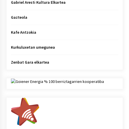
Gabriel Aresti Kultura Elkartea
Gazteola
Kafe Antzokia
Kurkuluxetan umegunea
Zenbat Gara elkartea