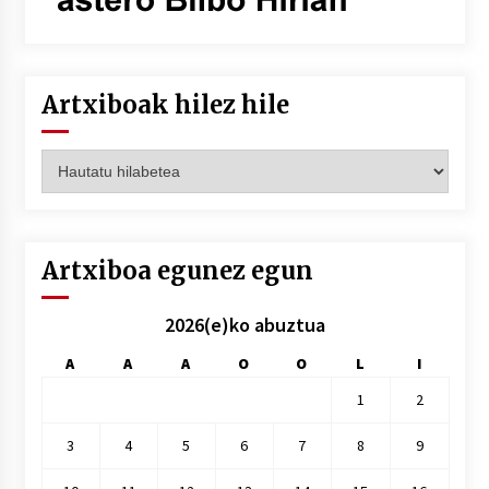
Artxiboak hilez hile
Artxiboak
hilez
hile
Artxiboa egunez egun
2026(e)ko abuztua
A
A
A
O
O
L
I
1
2
3
4
5
6
7
8
9