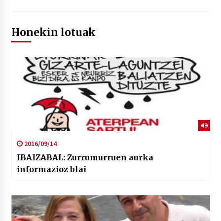
Honekin lotuak
2016/09/14
IBAIZABAL: Zurrumurruen aurka
informazioz blai