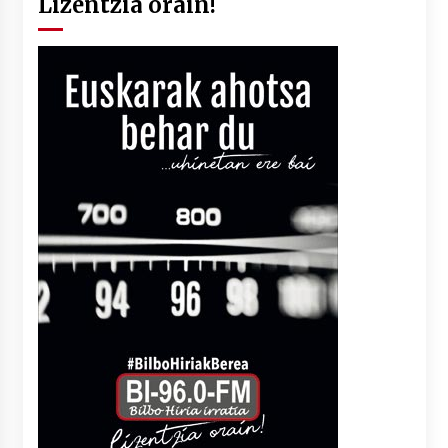
Lizentzia orain!