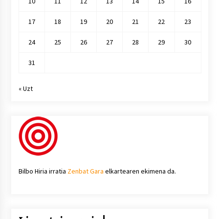
10
11
12
13
14
15
16
17
18
19
20
21
22
23
24
25
26
27
28
29
30
31
« Uzt
Bilbo Hiria irratia
Zenbat Gara
elkartearen ekimena da.