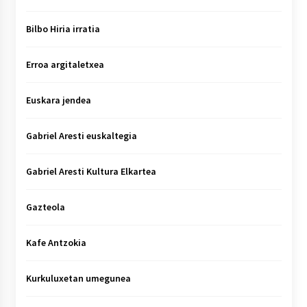
Bilbo Hiria irratia
Erroa argitaletxea
Euskara jendea
Gabriel Aresti euskaltegia
Gabriel Aresti Kultura Elkartea
Gazteola
Kafe Antzokia
Kurkuluxetan umegunea