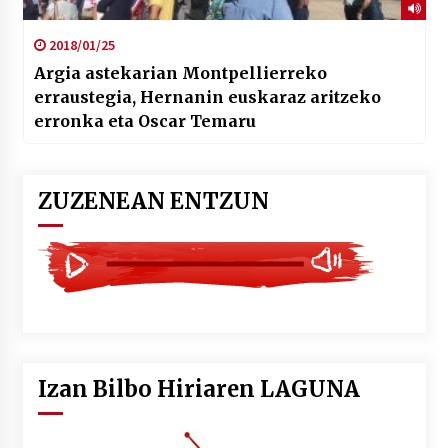
2018/01/25
Argia astekarian Montpellierreko
erraustegia, Hernanin euskaraz aritzeko
erronka eta Oscar Temaru
ZUZENEAN ENTZUN
Izan Bilbo Hiriaren LAGUNA