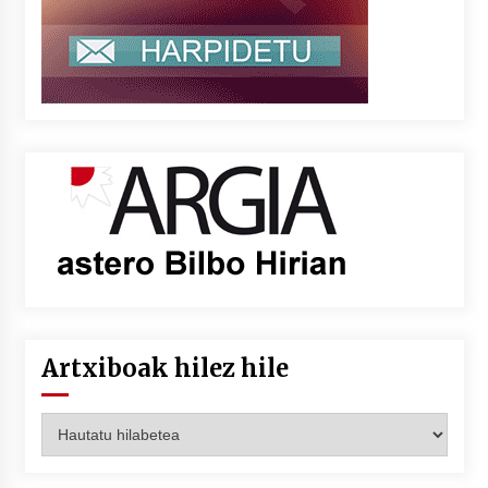
Artxiboak hilez hile
Artxiboak
hilez
hile