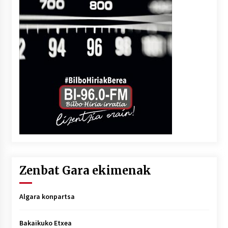
Zenbat Gara ekimenak
Algara konpartsa
Bakaikuko Etxea