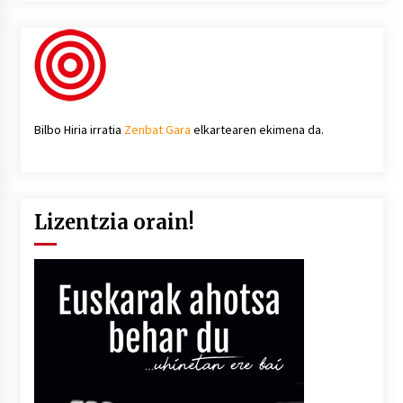
Bilbo Hiria irratia
Zenbat Gara
elkartearen ekimena da.
Lizentzia orain!