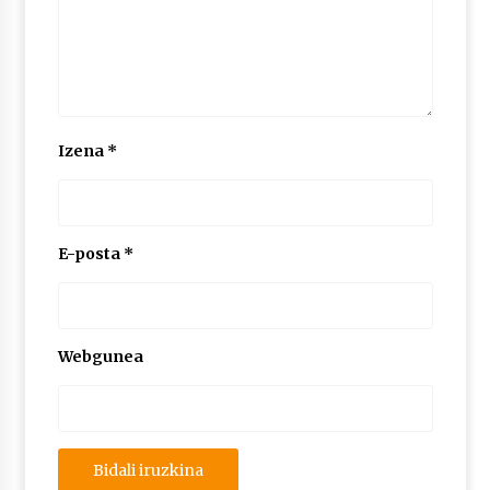
Izena
*
E-posta
*
Webgunea