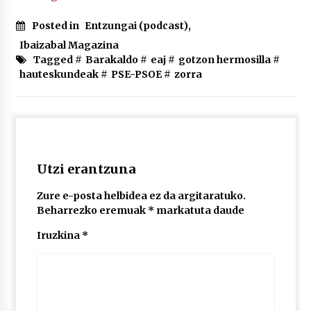
2026/07/03
Posted in
Entzungai (podcast)
,
MUSIBLA #297: Bide, Boards Of Canada, Somak,
Ibaizabal Magazina
Tiga, Twisted Teens, Underscores, Habia
Tagged #
Barakaldo
#
eaj
#
gotzon hermosilla
#
2026/07/02
hauteskundeak
#
PSE-PSOE
#
zorra
Utzi erantzuna
Zure e-posta helbidea ez da argitaratuko.
Beharrezko eremuak
*
markatuta daude
Iruzkina
*