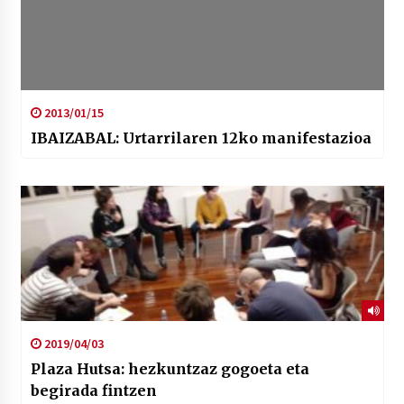
2013/01/15
IBAIZABAL: Urtarrilaren 12ko manifestazioa
2019/04/03
Plaza Hutsa: hezkuntzaz gogoeta eta
begirada fintzen