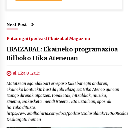
Next Post
Entzungai (podcast)
Ibaizabal Magazina
IBAIZABAL: Ekaineko programazioa
Bilboko Hika Ateneoan
al. Eka 8 , 2015
Maiatzean egondakoari errepaso txiki bat egin ondoren,
ekaineko kontuekin hasi da Jabi Blazquez Hika Ateneo gunean
izango direnak aipatzen: topaketak, hitzaldiak, musika,
zinema, erakusketa, mendi irteera… Eta uztailean, oporrak
hartuko dituzte.
https://www.bilbohiria.com/docs/podcast/solasaldiak/150608sola
Deskargatu hemen