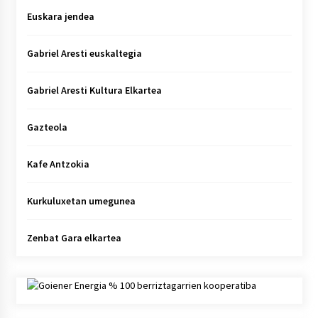
Euskara jendea
Gabriel Aresti euskaltegia
Gabriel Aresti Kultura Elkartea
Gazteola
Kafe Antzokia
Kurkuluxetan umegunea
Zenbat Gara elkartea