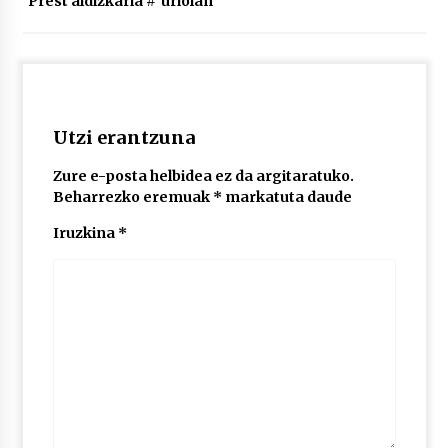
Prest aldizkaria
#
uriolan
2026/07/03
MUSIBLA #297: Bide, Boards Of Canada, Somak,
Tiga, Twisted Teens, Underscores, Habia
2026/07/02
Utzi erantzuna
Zure e-posta helbidea ez da argitaratuko.
Beharrezko eremuak
*
markatuta daude
Iruzkina
*