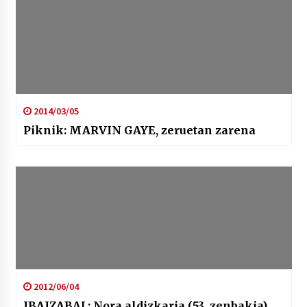
2014/03/05
Piknik: MARVIN GAYE, zeruetan zarena
2012/06/04
IBAIZABAL: Nora aldizkaria (53. zenbakia)