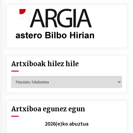
Artxiboak hilez hile
Artxiboak
hilez
hile
Artxiboa egunez egun
2026(e)ko abuztua