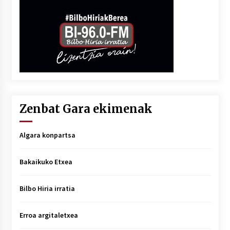
Zenbat Gara ekimenak
Algara konpartsa
Bakaikuko Etxea
Bilbo Hiria irratia
Erroa argitaletxea