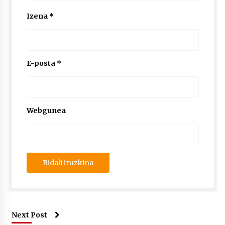
Izena
*
E-posta
*
Webgunea
Next Post