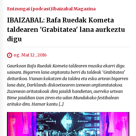
Entzungai (podcast)
Ibaizabal Magazina
IBAIZABAL: Rafa Ruedak Kometa
taldearen 'Grabitatea' lana aurkeztu
digu
og. Mai 12 , 2016
Gaurkoan Rafa Ruedak Kometa taldearen musika ekarri digu
saioara. Bigarren lana argitaratu berri du taldeak ‘Grabitatea’
deiturikoa. Vianan kokatzen da taldea eta esku artean bigarren
lana dute, Darklands diskoetxearen izenean argitaratutakoa.
Zuzenean aritutakoak dira jaialdi handietan, aurreko urtean
Bime jaialdian izan ziren eta udan Mundakako festibalean
arituko dira. Hamar kantu […]