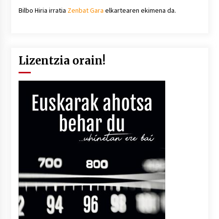
Bilbo Hiria irratia
Zenbat Gara
elkartearen ekimena da.
Lizentzia orain!