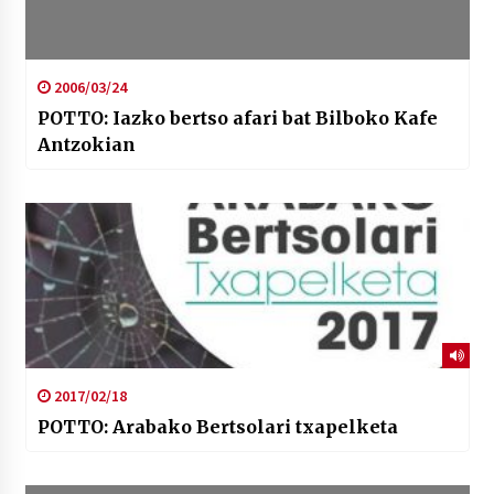
2006/03/24
POTTO: Iazko bertso afari bat Bilboko Kafe
Antzokian
2017/02/18
POTTO: Arabako Bertsolari txapelketa