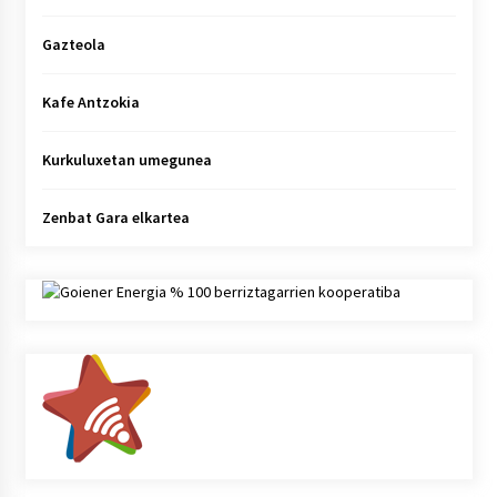
Gazteola
Kafe Antzokia
Kurkuluxetan umegunea
Zenbat Gara elkartea