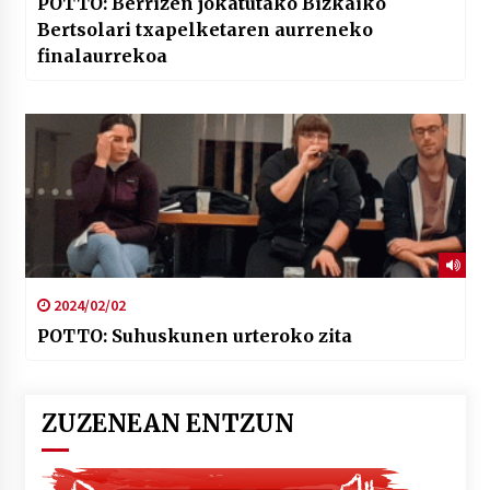
POTTO: Berrizen jokatutako Bizkaiko
Bertsolari txapelketaren aurreneko
finalaurrekoa
2024/02/02
POTTO: Suhuskunen urteroko zita
ZUZENEAN ENTZUN