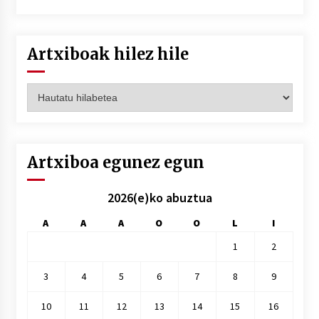
Artxiboak hilez hile
Artxiboak
hilez
hile
Artxiboa egunez egun
2026(e)ko abuztua
A
A
A
O
O
L
I
1
2
3
4
5
6
7
8
9
10
11
12
13
14
15
16