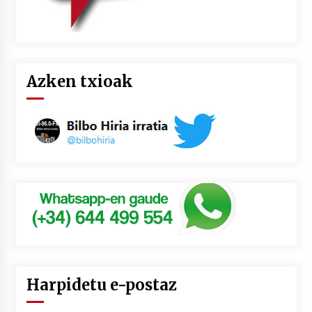
Azken txioak
Harpidetu e-postaz