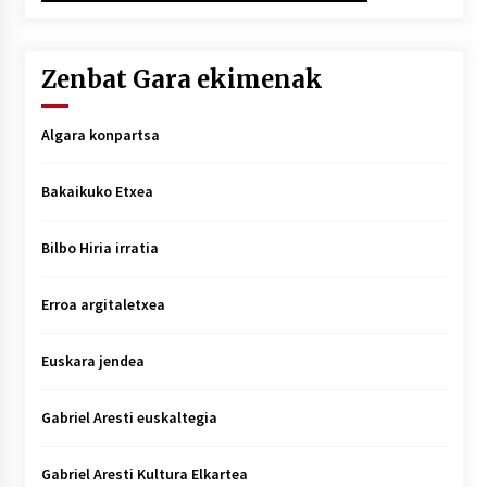
Zenbat Gara ekimenak
Algara konpartsa
Bakaikuko Etxea
Bilbo Hiria irratia
Erroa argitaletxea
Euskara jendea
Gabriel Aresti euskaltegia
Gabriel Aresti Kultura Elkartea