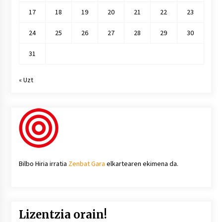
17
18
19
20
21
22
23
24
25
26
27
28
29
30
31
« Uzt
Bilbo Hiria irratia
Zenbat Gara
elkartearen ekimena da.
Lizentzia orain!