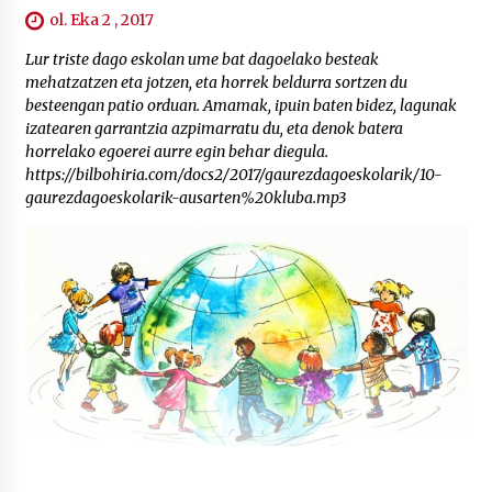
ol. Eka 2 , 2017
Lur triste dago eskolan ume bat dagoelako besteak
mehatzatzen eta jotzen, eta horrek beldurra sortzen du
besteengan patio orduan. Amamak, ipuin baten bidez, lagunak
izatearen garrantzia azpimarratu du, eta denok batera
horrelako egoerei aurre egin behar diegula.
https://bilbohiria.com/docs2/2017/gaurezdagoeskolarik/10-
gaurezdagoeskolarik-ausarten%20kluba.mp3