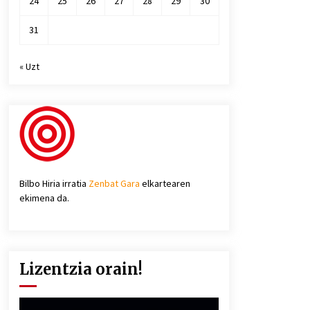
24
25
26
27
28
29
30
31
« Uzt
Bilbo Hiria irratia
Zenbat Gara
elkartearen
ekimena da.
Lizentzia orain!