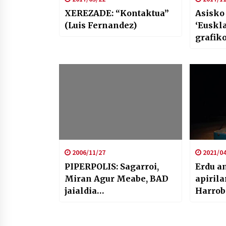
XEREZADE: “Kontaktua”
Asisko
(Luis Fernandez)
‘Euskl
grafik
solase
2006/11/27
2021/04
PIPERPOLIS: Sagarroi,
Erdu an
Miran Agur Meabe, BAD
apirila
jaialdia…
Harrob