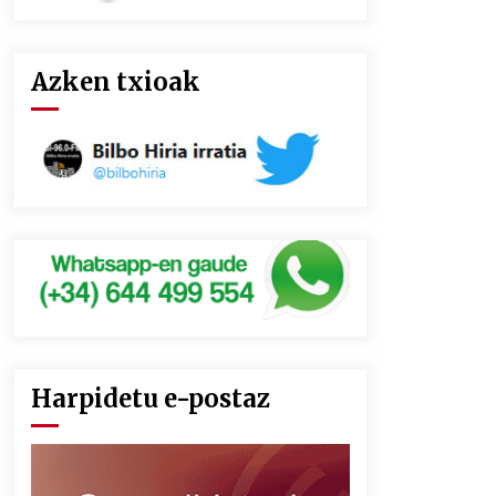
Azken txioak
Harpidetu e-postaz