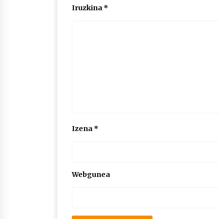
Iruzkina
*
Izena
*
Webgunea