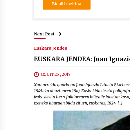
Next Post
Euskara Jendea
EUSKARA JENDEA: Juan Ignazio
az. Urr 25 , 2017
Xamarrekin gaurkoan Joan Ignazio Iztueta Etxeberr
1845eko abuztuaren 18a). Euskal idazle eta poligraf
irakasle eta herri folklorearen biltzaile lanetan ka
izeneko liburuan bildu zituen, euskaraz, 1824. […]