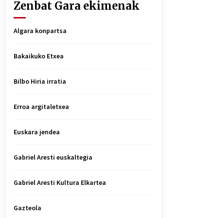
Zenbat Gara ekimenak
Algara konpartsa
Bakaikuko Etxea
Bilbo Hiria irratia
Erroa argitaletxea
Euskara jendea
Gabriel Aresti euskaltegia
Gabriel Aresti Kultura Elkartea
Gazteola