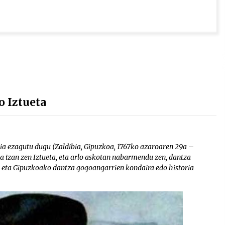
 Iztueta
ia ezagutu dugu (Zaldibia, Gipuzkoa, 1767ko azaroaren 29a –
oa izan zen Iztueta, eta arlo askotan nabarmendu zen, dantza
su, eta Gipuzkoako dantza gogoangarrien kondaira edo historia