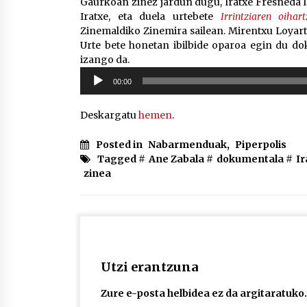
Gaurkoan zinez jardun dugu, Iratxe Fresneda la
Iratxe, eta duela urtebete
Irrintziaren oihar
Zinemaldiko Zinemira sailean. Mirentxu Loyart
Urte bete honetan ibilbide oparoa egin du dok
izango da.
Soinu
00:00
erreproduzigailua
Deskargatu
hemen
.
Posted in
Nabarmenduak
,
Piperpolis
Tagged #
Ane Zabala
#
dokumentala
#
Ir
zinea
Utzi erantzuna
Zure e-posta helbidea ez da argitaratuko.