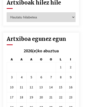
Artxiboak hilez hile
Artxiboak
hilez
hile
Artxiboa egunez egun
2026(e)ko abuztua
A
A
A
O
O
L
I
1
2
3
4
5
6
7
8
9
10
11
12
13
14
15
16
17
18
19
20
21
22
23