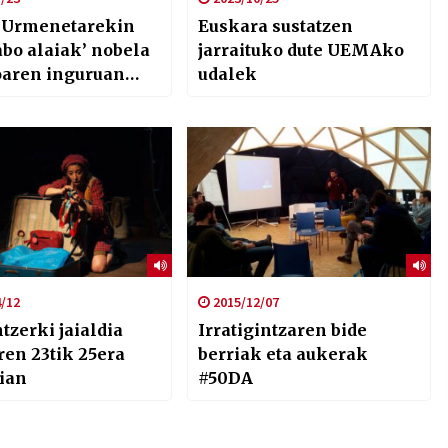
 Urmenetarekin
Euskara sustatzen
abo alaiak’ nobela
jarraituko dute UEMAko
oaren inguruan
udalek
an
/12
2015/12/07
tzerki jaialdia
Irratigintzaren bide
ren 23tik 25era
berriak eta aukerak
ian
#50DA