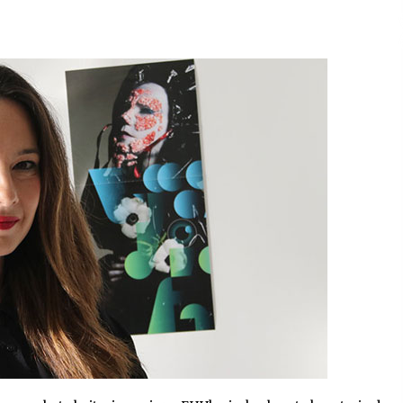
2026/07/15
Larunbatean Plentziako Itsas
Martxa ospatuko da
2026/07/07
SOINUGELA: Paul McCartney eta
Ringo Starr-en lan berriak
2026/07/03