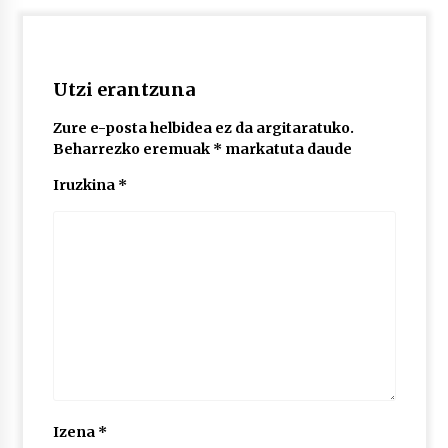
2026/07/03
MUSIBLA #297: Bide, Boards Of Canada, Somak,
Tiga, Twisted Teens, Underscores, Habia
Utzi erantzuna
2026/07/02
Zure e-posta helbidea ez da argitaratuko.
Beharrezko eremuak
*
markatuta daude
Iruzkina
*
Izena
*