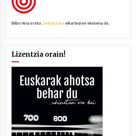
Bilbo Hiria irratia
Zenbat Gara
elkartearen ekimena da.
Lizentzia orain!