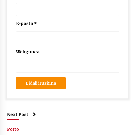
E-posta
*
Webgunea
Next Post
Potto