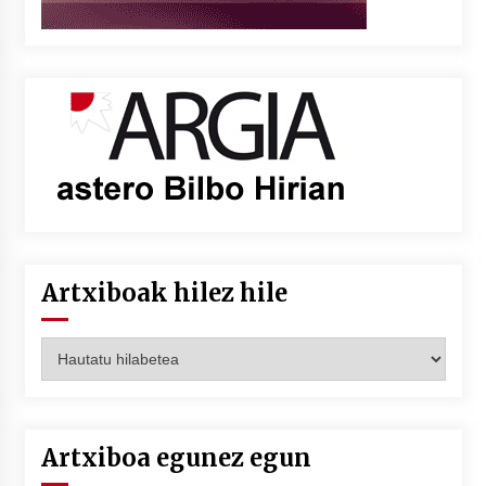
Artxiboak hilez hile
Artxiboak
hilez
hile
Artxiboa egunez egun