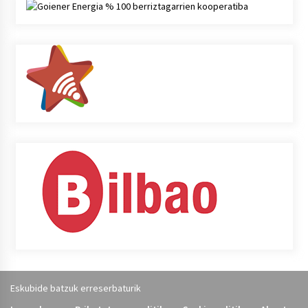
Eskubide batzuk erreserbaturik