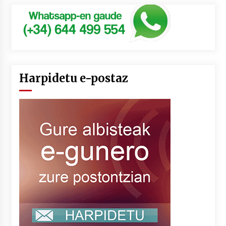
Harpidetu e-postaz