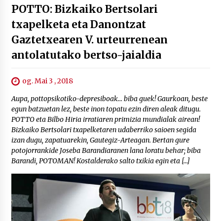
POTTO: Bizkaiko Bertsolari
txapelketa eta Danontzat
Gaztetxearen V. urteurrenean
antolatutako bertso-jaialdia
og. Mai 3 , 2018
Aupa, pottopsikotiko-depresiboak… biba guek! Gaurkoan, beste
egun batzuetan lez, beste inon topatu ezin diren aleak ditugu.
POTTO eta Bilbo Hiria irratiaren primizia mundialak airean!
Bizkaiko Bertsolari txapelketaren udaberriko saioen segida
izan dugu, zapatuarekin, Gautegiz-Arteagan. Bertan gure
potojorrankide Joseba Barandiaranen lana loratu behar; biba
Barandi, POTOMAN! Kostalderako salto txikia egin eta […]