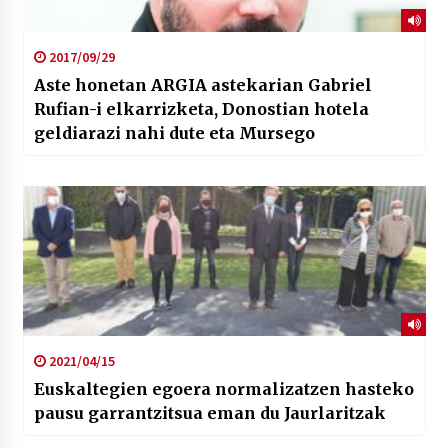
2017/09/29
Aste honetan ARGIA astekarian Gabriel
Rufian-i elkarrizketa, Donostian hotela
geldiarazi nahi dute eta Mursego
2021/04/15
Euskaltegien egoera normalizatzen hasteko
pausu garrantzitsua eman du Jaurlaritzak