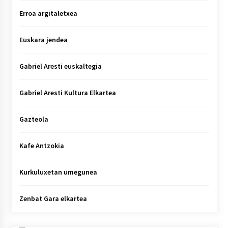
Erroa argitaletxea
Euskara jendea
Gabriel Aresti euskaltegia
Gabriel Aresti Kultura Elkartea
Gazteola
Kafe Antzokia
Kurkuluxetan umegunea
Zenbat Gara elkartea