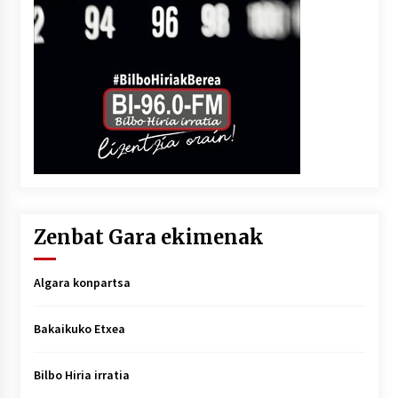
Zenbat Gara ekimenak
Algara konpartsa
Bakaikuko Etxea
Bilbo Hiria irratia