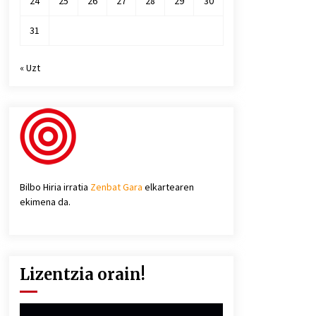
24
25
26
27
28
29
30
31
« Uzt
Bilbo Hiria irratia
Zenbat Gara
elkartearen
ekimena da.
Lizentzia orain!