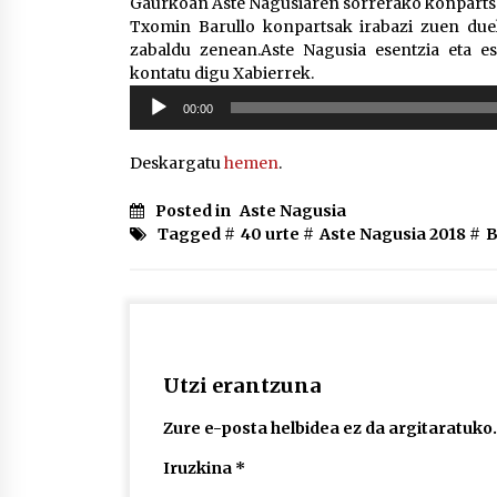
Gaurkoan Aste Nagusiaren sorrerako konpartsa
Txomin Barullo konpartsak irabazi zuen due
zabaldu zenean.Aste Nagusia esentzia eta es
kontatu digu Xabierrek.
Soinu
00:00
erreproduzigailua
Deskargatu
hemen
.
Posted in
Aste Nagusia
Tagged #
40 urte
#
Aste Nagusia 2018
#
B
Utzi erantzuna
Zure e-posta helbidea ez da argitaratuko.
Iruzkina
*