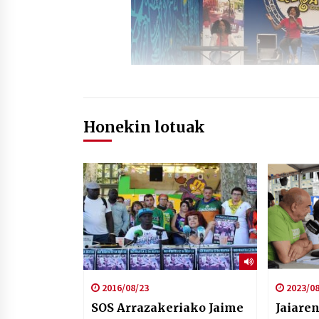
Honekin lotuak
2016/08/23
2023/08
SOS Arrazakeriako Jaime
Jaiare