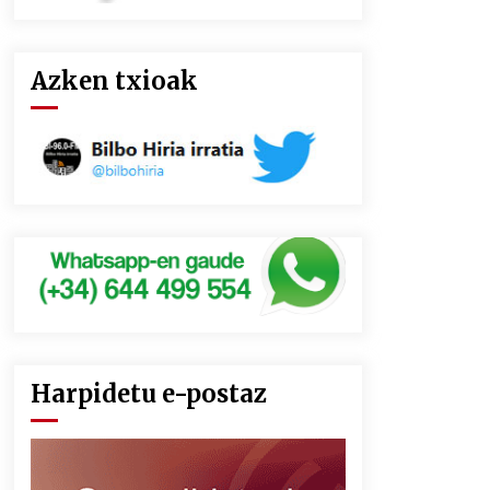
Azken txioak
Harpidetu e-postaz