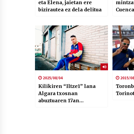
eta Elena, jaietan ere
mintza
bizirautea ez dela delitua
Cuenca
2025/08/04
2015/08
Kilikiren “Iltze1” lana
Toronb
Algara txosnan
Torino
abuztuaren 17an
#AsteNagusia25