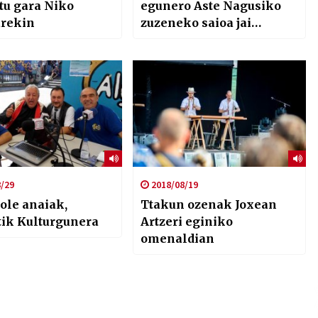
tu gara Niko
egunero Aste Nagusiko
rekin
zuzeneko saioa jai
eremutik
/29
2018/08/19
ole anaiak,
Ttakun ozenak Joxean
tik Kulturgunera
Artzeri eginiko
omenaldian