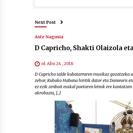
Next Post
Aste Nagusia
D Capricho, Shakti Olaizola et
ol. Abu 24 , 2018
D Capricho talde kubatarraren musikaz gozatzeko au
zehar, Kubako Habana hiritik dator eta Danieuris et
ez ezik zenbait euskal poetaren letrak ere kantatzen
akrobazia, […]