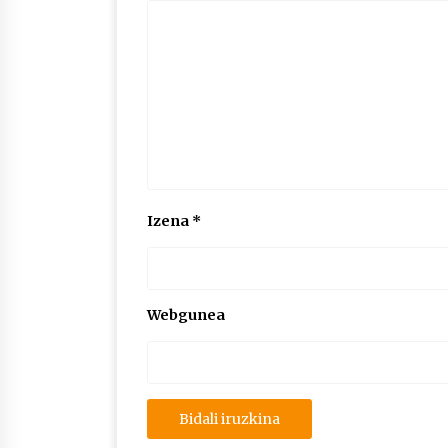
Izena
*
Webgunea