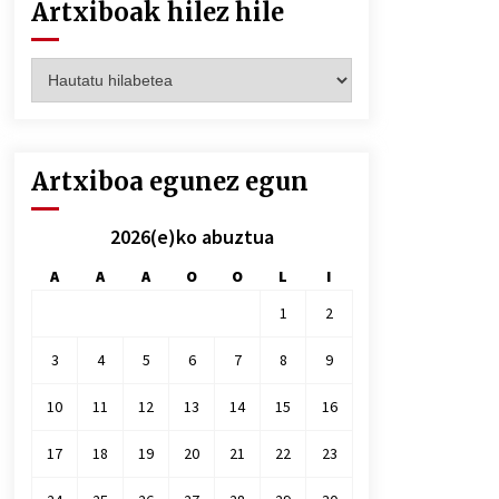
Artxiboak hilez hile
Artxiboak
hilez
hile
Artxiboa egunez egun
2026(e)ko abuztua
A
A
A
O
O
L
I
1
2
3
4
5
6
7
8
9
10
11
12
13
14
15
16
17
18
19
20
21
22
23