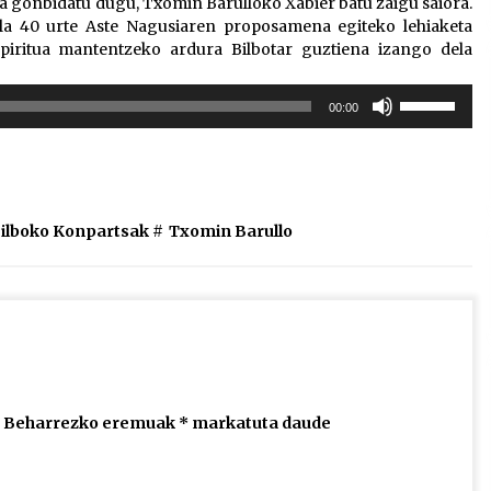
 gonbidatu dugu, Txomin Barulloko Xabier batu zaigu saiora.
la 40 urte Aste Nagusiaren proposamena egiteko lehiaketa
piritua mantentzeko ardura Bilbotar guztiena izango dela
Erabili
00:00
gora/behera
gezi-
teklak
bolumena
igotzeko
ilboko Konpartsak
#
Txomin Barullo
edo
jaisteko.
Beharrezko eremuak
*
markatuta daude