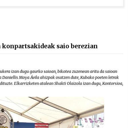
a konpartsakideak saio berezian
kera izan dugu gaurko saioan, bikotea zuzenean aritu da saioan
a Daniellis Moya Ávila ahizpak osatzen dute, Kubako poeten letrak
 dituzte. Elkarrizketen atalean Shakti Olaizola izan dugu, Kontorsioa,