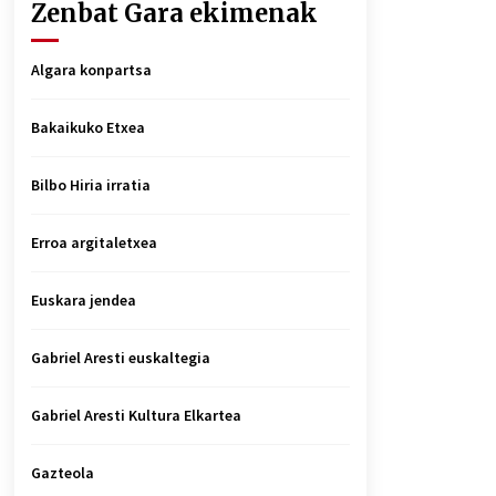
Zenbat Gara ekimenak
Algara konpartsa
Bakaikuko Etxea
Bilbo Hiria irratia
Erroa argitaletxea
Euskara jendea
Gabriel Aresti euskaltegia
Gabriel Aresti Kultura Elkartea
Gazteola