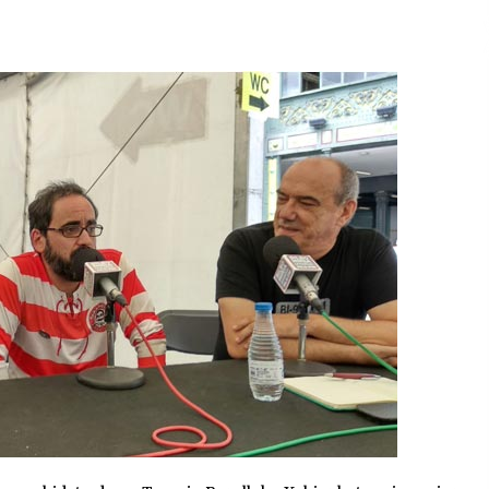
2026/07/15
Larunbatean Plentziako Itsas
Martxa ospatuko da
2026/07/07
SOINUGELA: Paul McCartney eta
Ringo Starr-en lan berriak
2026/07/03