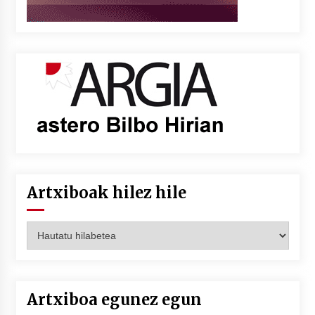
Artxiboak hilez hile
Artxiboak
hilez
hile
Artxiboa egunez egun