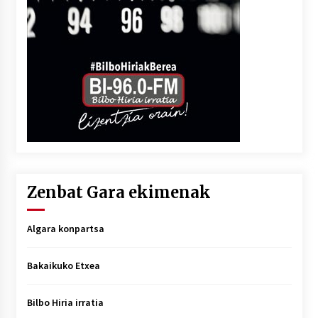
Zenbat Gara ekimenak
Algara konpartsa
Bakaikuko Etxea
Bilbo Hiria irratia