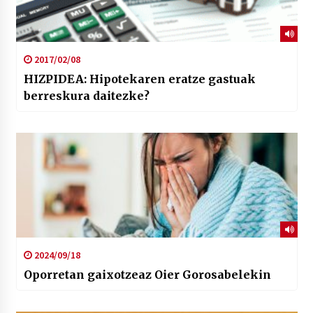
2017/02/08
HIZPIDEA: Hipotekaren eratze gastuak
berreskura daitezke?
2024/09/18
Oporretan gaixotzeaz Oier Gorosabelekin