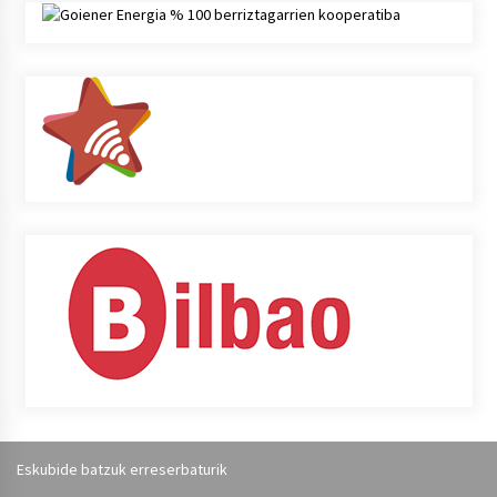
Eskubide batzuk erreserbaturik