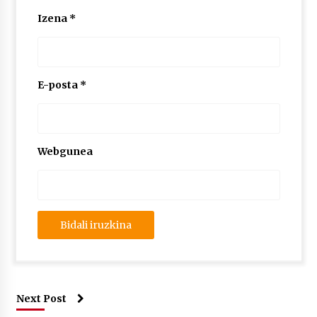
Izena
*
E-posta
*
Webgunea
Next Post