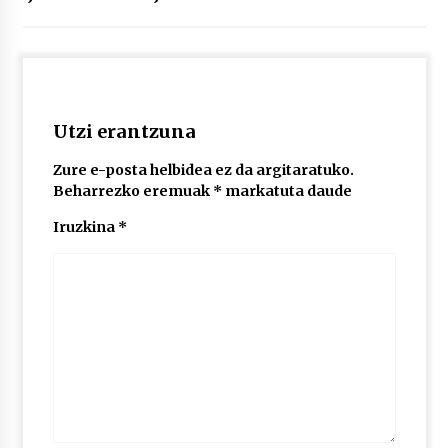
2026/07/03
MUSIBLA #297: Bide, Boards Of Canada, Somak,
Tiga, Twisted Teens, Underscores, Habia
2026/07/02
Utzi erantzuna
Zure e-posta helbidea ez da argitaratuko.
Beharrezko eremuak
*
markatuta daude
Iruzkina
*