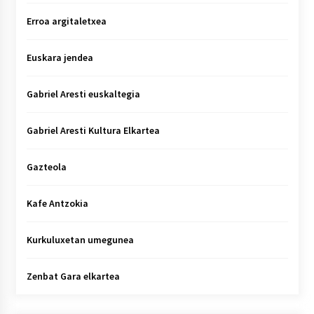
Erroa argitaletxea
Euskara jendea
Gabriel Aresti euskaltegia
Gabriel Aresti Kultura Elkartea
Gazteola
Kafe Antzokia
Kurkuluxetan umegunea
Zenbat Gara elkartea