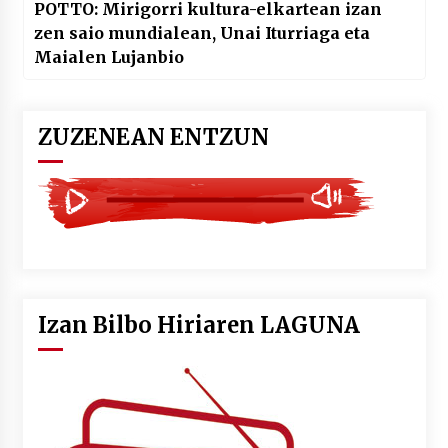
POTTO: Mirigorri kultura-elkartean izan
zen saio mundialean, Unai Iturriaga eta
Maialen Lujanbio
ZUZENEAN ENTZUN
Izan Bilbo Hiriaren LAGUNA