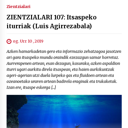
Zientzialari
ZIENTZIALARI 107: Itsaspeko
iturriak (Luis Agirrezabala)
og. Urr 10 , 2019
Azken hamarkadetan gero eta informazio zehatzagoa jasotzen
ari gara itsaspeko mundu oraindik ezezazgun samar horretaz.
Aurrerapenen artean, esan dezagun, kasurako, azken aspaldion
iturri ugari aurkitu direla itsaspean, eta haien aurkikuntzak
ageri-agerian utzi duela lurpeko gas eta fluidoen artean eta
ozeanoetako uraren artean badirela eraginak eta trukaketak.
Izan ere, itsaspe eskerga […]