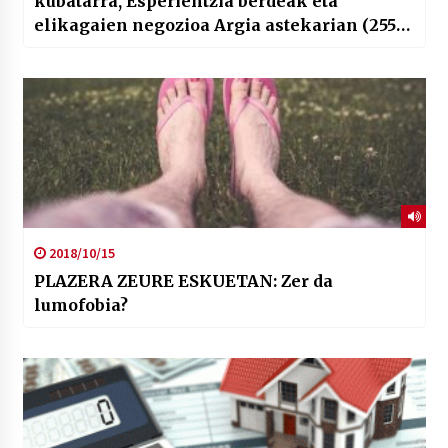
kubatarra, Esperientzia berdeak eta
elikagaien negozioa Argia astekarian (2559.
zenbakia)
2018/10/15
PLAZERA ZEURE ESKUETAN: Zer da
lumofobia?