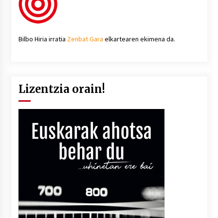
Bilbo Hiria irratia
Zenbat Gara
elkartearen ekimena da.
Lizentzia orain!