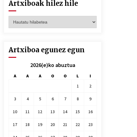
Artxiboak hilez hile
Artxiboak
hilez
hile
Artxiboa egunez egun
2026(e)ko abuztua
A
A
A
O
O
L
I
1
2
3
4
5
6
7
8
9
10
11
12
13
14
15
16
17
18
19
20
21
22
23