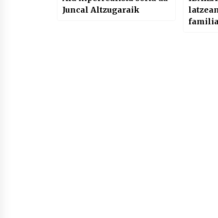
Juncal Altzugaraik
latzean
familia
Bizkai
txoste