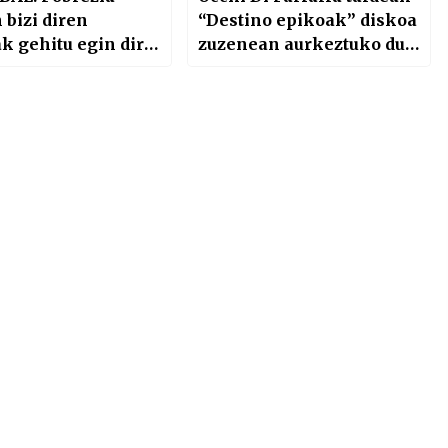
 bizi diren
“Destino epikoak” diskoa
k gehitu egin dira
zuzenean aurkeztuko du
ko Caritasen
gaur Kafe Antzokian
naren arabera