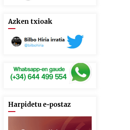
Azken txioak
Harpidetu e-postaz