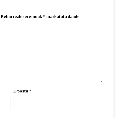
Beharrezko eremuak
*
markatuta daude
E-posta
*