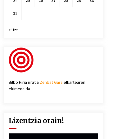
24
25
26
27
28
29
30
31
« Uzt
Bilbo Hiria irratia
Zenbat Gara
elkartearen
ekimena da.
Lizentzia orain!