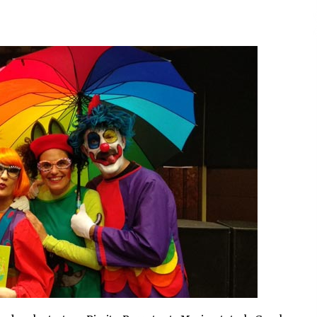
2026/07/15
Larunbatean Plentziako Itsas
Martxa ospatuko da
2026/07/07
SOINUGELA: Paul McCartney eta
Ringo Starr-en lan berriak
2026/07/03