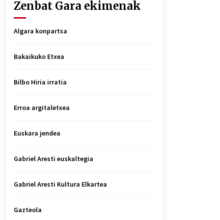
Zenbat Gara ekimenak
Algara konpartsa
Bakaikuko Etxea
Bilbo Hiria irratia
Erroa argitaletxea
Euskara jendea
Gabriel Aresti euskaltegia
Gabriel Aresti Kultura Elkartea
Gazteola