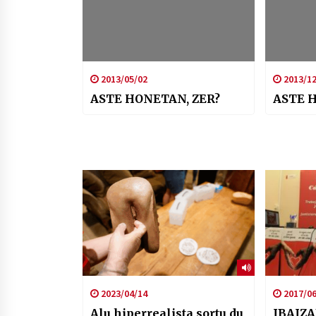
2013/05/02
2013/12
ASTE HONETAN, ZER?
ASTE 
2023/04/14
2017/06
Alu hiperrealista sortu du
IBAIZA