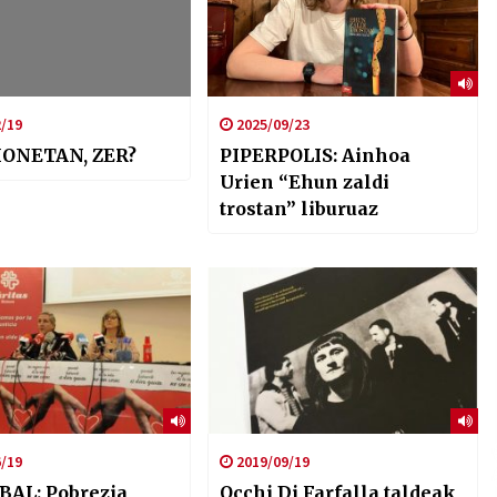
/19
2025/09/23
HONETAN, ZER?
PIPERPOLIS: Ainhoa
Urien “Ehun zaldi
trostan” liburuaz
/19
2019/09/19
BAL: Pobrezia
Occhi Di Farfalla taldeak