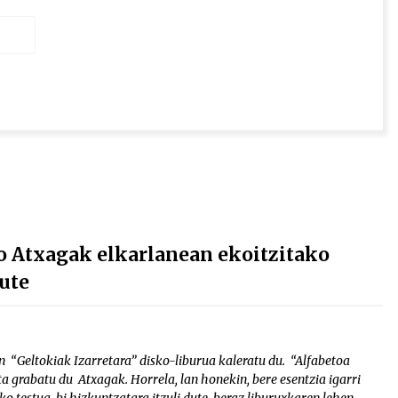
o Atxagak elkarlanean ekoitzitako
ute
“Geltokiak Izarretara” disko-liburua kaleratu du. “Alfabetoa
a grabatu du Atxagak. Horrela, lan honekin, bere esentzia igarri