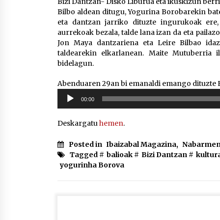
Bizi Dantzan- Disko Liburua eta ikuskizun berr
Bilbo aldean ditugu, Yogurina Borobarekin bate
eta dantzan jarriko dituzte ingurukoak ere,
aurrekoak bezala, talde lana izan da eta pailaz
Jon Maya dantzariena eta Leire Bilbao idaz
taldearekin elkarlanean. Maite Mutuberria i
bidelagun.
Abenduaren 29an bi emanaldi emango dituzte 
Soinu
00:00
erreproduzigailua
Deskargatu
hemen
.
Posted in
Ibaizabal Magazina
,
Nabarmen
Tagged #
balioak
#
Bizi Dantzan
#
kultur
yogurinha Borova