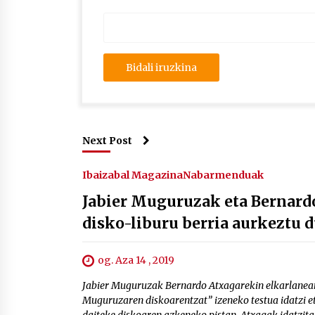
Next Post
Ibaizabal Magazina
Nabarmenduak
Jabier Muguruzak eta Bernard
disko-liburu berria aurkeztu d
og. Aza 14 , 2019
Jabier Muguruzak Bernardo Atxagarekin elkarlanean 
Muguruzaren diskoarentzat” izeneko testua idatzi et