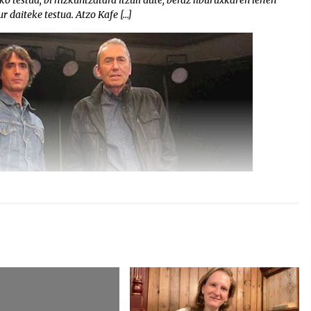
o testua, bi hizkuntzatara itzuli dute, beraz liburuxkaren lehen
r daiteke testua. Atzo Kafe […]