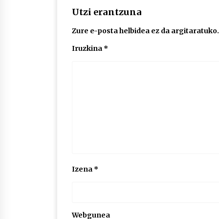
Utzi erantzuna
Zure e-posta helbidea ez da argitaratuko.
Iruzkina
*
Izena
*
Webgunea