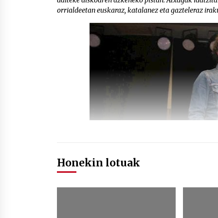
daiteke diskoaren azkeneko pistan. Atxagak idatzitak
orrialdeetan euskaraz, katalanez eta gazteleraz iraku
Honekin lotuak