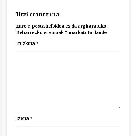
2026/07/03
Utzi erantzuna
MUSIBLA #297: Bide, Boards Of Canada, Somak,
Tiga, Twisted Teens, Underscores, Habia
Zure e-posta helbidea ez da argitaratuko.
2026/07/02
Beharrezko eremuak
*
markatuta daude
Iruzkina
*
Izena
*