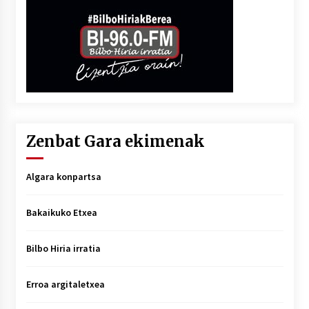
Zenbat Gara ekimenak
Algara konpartsa
Bakaikuko Etxea
Bilbo Hiria irratia
Erroa argitaletxea