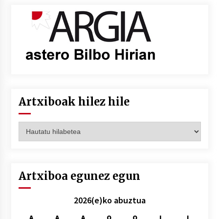
Artxiboak hilez hile
Artxiboak
hilez
hile
Artxiboa egunez egun
2026(e)ko abuztua
A
A
A
O
O
L
I