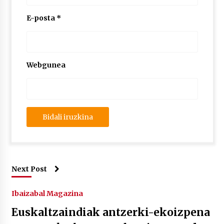
E-posta
*
Webgunea
Next Post
Ibaizabal Magazina
Euskaltzaindiak antzerki-ekoizpena