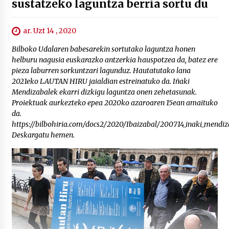
sustatzeko laguntza berria sortu du
ar. Uzt 14 , 2020
Bilboko Udalaren babesarekin sortutako laguntza honen
helburu nagusia euskarazko antzerkia hauspotzea da, batez ere
pieza laburren sorkuntzari lagunduz. Hautatutako lana
2021eko LAUTAN HIRU jaialdian estreinatuko da. Iñaki
Mendizabalek ekarri dizkigu laguntza onen zehetasunak.
Proiektuak aurkezteko epea 2020ko azaroaren 15ean amaituko
da.
https://bilbohiria.com/docs2/2020/Ibaizabal/200714_inaki_mendi
Deskargatu hemen.