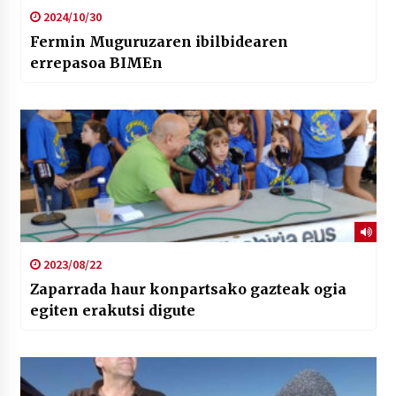
2024/10/30
Fermin Muguruzaren ibilbidearen
errepasoa BIMEn
2023/08/22
Zaparrada haur konpartsako gazteak ogia
egiten erakutsi digute