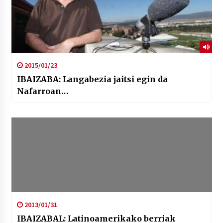
2015/01/23
IBAIZABA: Langabezia jaitsi egin da
Nafarroan…
2013/01/31
IBAIZABAL: Latinoamerikako berriak