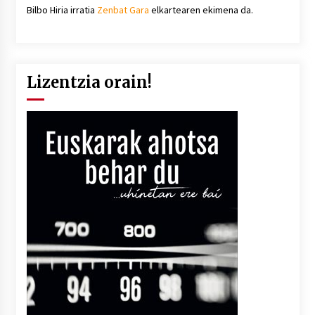
Bilbo Hiria irratia
Zenbat Gara
elkartearen ekimena da.
Lizentzia orain!