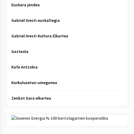
Euskara jendea
Gabriel Aresti euskaltegia
Gabriel Aresti Kultura Elkartea
Gazteola
Kafe Antzokia
Kurkuluxetan umegunea
Zenbat Gara elkartea