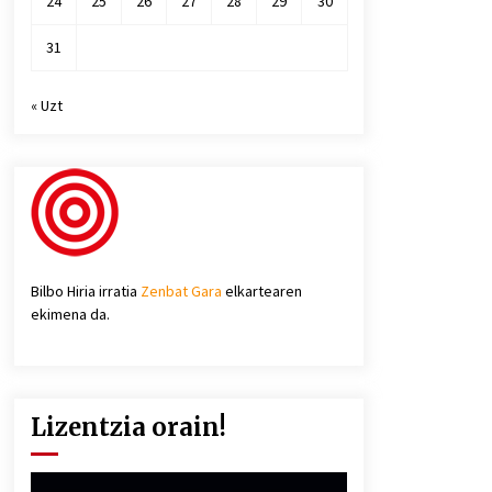
24
25
26
27
28
29
30
31
« Uzt
Bilbo Hiria irratia
Zenbat Gara
elkartearen
ekimena da.
Lizentzia orain!