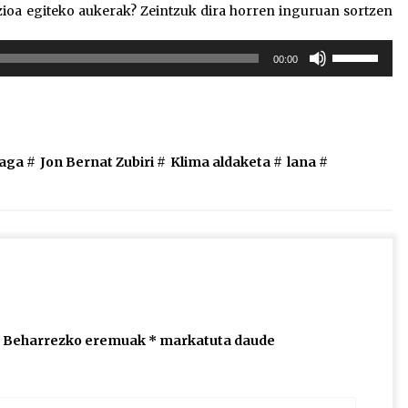
izioa egiteko aukerak? Zeintzuk dira horren inguruan sortzen
Erabili
00:00
gora/behera
gezi-
teklak
bolumena
igotzeko
naga
#
Jon Bernat Zubiri
#
Klima aldaketa
#
lana
#
edo
jaisteko.
Beharrezko eremuak
*
markatuta daude