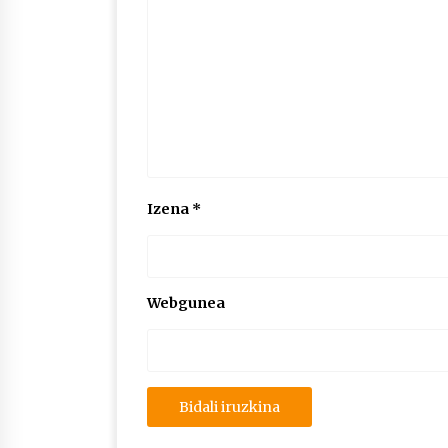
Izena
*
Webgunea