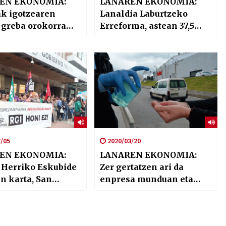
EN EKONOMIA:
LANAREN EKONOMIA:
ak igotzearen
Lanaldia Laburtzeko
 greba orokorra
Erreforma, astean 37,5
 Herrian
orduko lanaldia helburu.
/05
2020/03/20
EN EKONOMIA:
LANAREN EKONOMIA:
 Herriko Eskubide
Zer gertatzen ari da
n karta, San
enpresa munduan eta
jai eredua eta
langileen eskubideekin?
ez enpresako