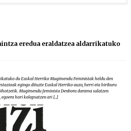
aintza eredua eraldatzea aldarrikatuko
arrikatuko du Euskal Herriko Mugimendu Feministak heldu den
tazioak egingo dituzte Euskal Herriko auzo, herri eta hiriburu
 Bihotzetik. Mugimendu feminista Denbora darama salatzen
egoera hori kolapsatzen ari […]