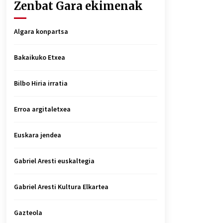
Zenbat Gara ekimenak
Algara konpartsa
Bakaikuko Etxea
Bilbo Hiria irratia
Erroa argitaletxea
Euskara jendea
Gabriel Aresti euskaltegia
Gabriel Aresti Kultura Elkartea
Gazteola