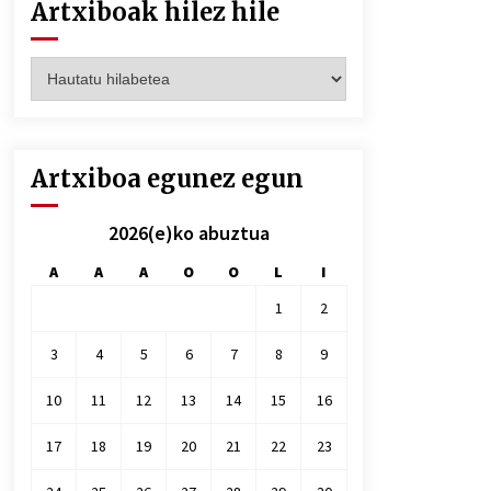
Artxiboak hilez hile
Artxiboak
hilez
hile
Artxiboa egunez egun
2026(e)ko abuztua
A
A
A
O
O
L
I
1
2
3
4
5
6
7
8
9
10
11
12
13
14
15
16
17
18
19
20
21
22
23