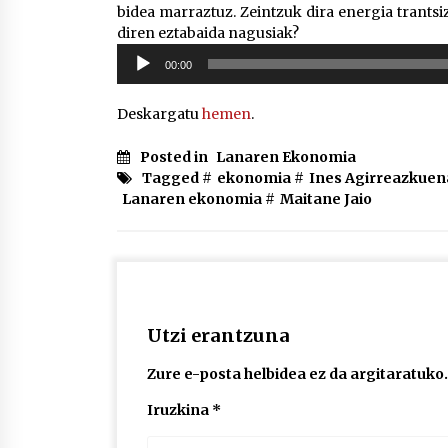
bidea marraztuz. Zeintzuk dira energia trants
diren eztabaida nagusiak?
Soinu
00:00
erreproduzigailua
Deskargatu
hemen
.
Posted in
Lanaren Ekonomia
Tagged #
ekonomia
#
Ines Agirreazkue
Lanaren ekonomia
#
Maitane Jaio
Utzi erantzuna
Zure e-posta helbidea ez da argitaratuko.
Iruzkina
*