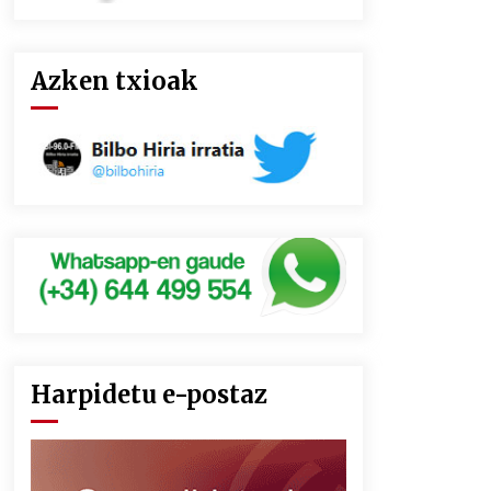
Azken txioak
Harpidetu e-postaz