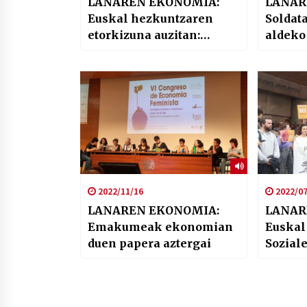
LANAREN EKONOMIA:
LANAR
Euskal hezkuntzaren
Soldat
etorkizuna auzitan:
aldeko
Itunpekoaren
Euskal
gainkontzertazioa,
segregazioa eta
publikoaren aldeko
borroka
2022/11/16
2022/07
LANAREN EKONOMIA:
LANAR
Emakumeak ekonomian
Euskal
duen papera aztergai
Soziale
Fermin 
Merced
egoera