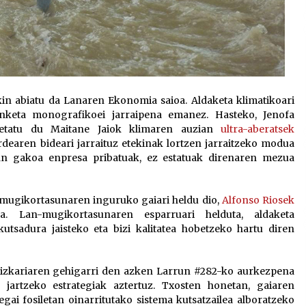
kin abiatu da Lanaren Ekonomia saioa. Aldaketa klimatikoari
lanketa monografikoei jarraipena emanez. Hasteko, Jenofa
zketatu du Maitane Jaiok klimaren auzian
ultra-aberatsek
rdearen bideari jarraituz etekinak lortzen jarraitzeko modua
an gakoa enpresa pribatuak, ez estatuak direnaren mezua
 mugikortasunaren inguruko gaiari heldu dio,
Alfonso Riosek
ka. Lan-mugikortasunaren esparruari helduta, aldaketa
kutsadura jaisteko eta bizi kalitatea hobetzeko hartu diren
ldizkariaren gehigarri den azken Larrun #282-ko aurkezpena
jartzeko estrategiak aztertuz. Txosten honetan, gaiaren
gai fosiletan oinarritutako sistema kutsatzailea alboratzeko