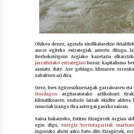
Ohikoa denez, agenda sindikalarekin deialdie
aurre egiteko estrategiak aztertu ditugu, 
Berhokoirigoin Argiako kazetaria elkarri
jarraitutako estrategiari
buruz: kapitalismo be
asmatu dute. Are gehiago, klimaren erronk
zabaltzen ari dira.
Gero, Ines Agirreazkuenagak garraioaren eta
Hordagon
argitaratutako artikuluari tira
klimatikoaren ondorio latzak ekidite aldera 
neurriak izango dira aztergai gaurko saioan.
Saioa bukatzeko, Estitxu Eizagirrek Argian a
egin digu,
energia berriztagarriak martxan
inguruko ahots asko batu ditu Eizagirrek, erre