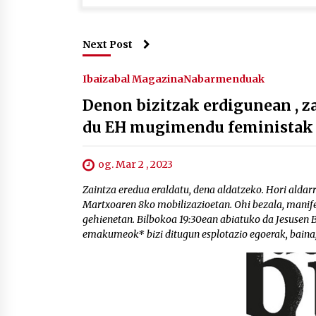
Next Post
Ibaizabal Magazina
Nabarmenduak
Denon bizitzak erdigunean , z
du EH mugimendu feministak
og. Mar 2 , 2023
Zaintza eredua eraldatu, dena aldatzeko. Hori ald
Martxoaren 8ko mobilizazioetan. Ohi bezala, manifes
gehienetan. Bilbokoa 19:30ean abiatuko da Jesusen
emakumeok* bizi ditugun esplotazio egoerak, baina, 