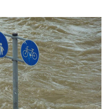
2026/07/15
Larunbatean Plentziako Itsas
Martxa ospatuko da
2026/07/07
SOINUGELA: Paul McCartney eta
Ringo Starr-en lan berriak
2026/07/03